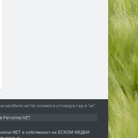
Полицията в Перник се намеси
Министър Ивкова разпор
след сигнали за шумни
пълно отстраняване на
младежи и тормоз над
нередностите в здравни 
психично болна жена
в Пернишко
преди 2 дни
преди 2 дни
а молбите ни! Но понякога отговорът му е "не"...
а Parvomai.NET
vomai.NET е собственост на ЕСКОМ МЕДИА