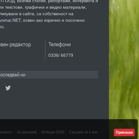
П ООД. Всички статии, репортажи, интервюта и
ги текстови, графични и видео материали,
ликувани в сайта, са собственост на
vomai.NET, освен ако изрично е посочено
го.
авен редактор
Телефони
0336/ 66779
оследвай ни
елност
За реклама
Избори 2026
Свържи се с нас
Приемам