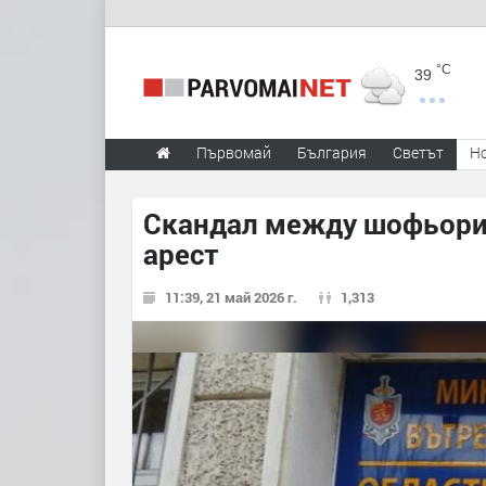
°C
39
Първомай
България
Светът
Н
Скандал между шофьори 
арест
11:39, 21 май 2026 г.
1,313