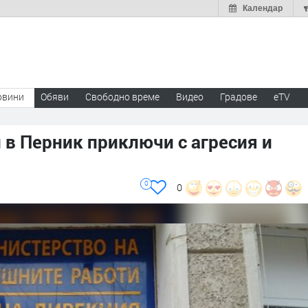
Календар
овини
Обяви
Свободно време
Видео
Градове
eTV
в Перник приключи с агресия и
0
0