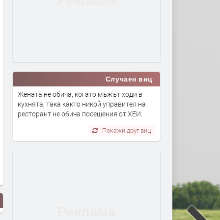
Случаен виц
Жената не обича, когато мъжът ходи в
кухнята, така както никой управител на
ресторант не обича посещения от ХЕИ.
Покажи друг виц