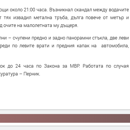
снощи около 21:00 часа. Възникнал скандал между водачите
т тях извадил метална тръба, дълга повече от метър и
д очите на малолетната му дъщеря.
ни – счупени предно и задно панорамни стъкла, две леви
вреди по левите врати и предния капак на автомобила,
ок до 24 часа по Закона за МВР. Работата по случая
уратура – Перник.