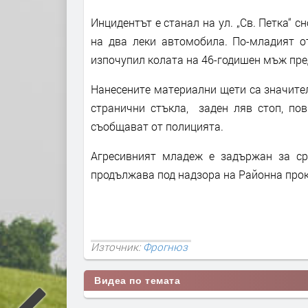
Инцидентът е станал на ул. „Св. Петка“ 
на два леки автомобила. По-младият о
изпочупил колата на 46-годишен мъж пре
Нанесените материални щети са значител
странични стъкла, заден ляв стоп, по
съобщават от полицията.
Агресивният младеж е задържан за ср
продължава под надзора на Районна прок
Източник:
Фрогнюз
Видеа по темата