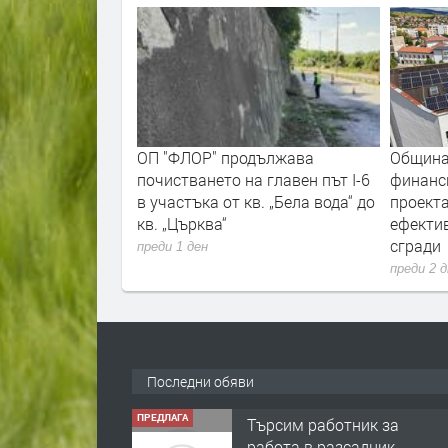
вгуст, Перник ще
ОП "ФЛОР" продължава
Община
та културна
почистването на главен път I-6
финанс
в участъка от кв. „Бела вода“ до
проекта
кв. „Църква“
ефекти
сгради
преди 1 ден
преди 2 
Последни обяви
ПРЕДЛАГА
Търсим работник за
работа в разсадник