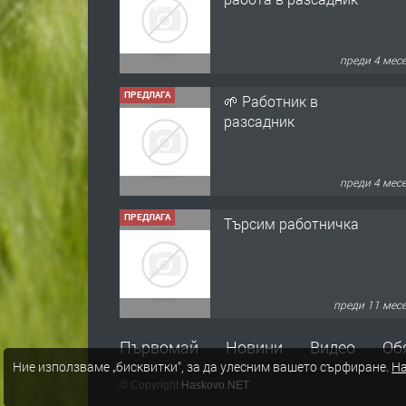
преди 4 мес
ПРЕДЛАГА
🌱 Работник в
разсадник
преди 4 мес
ПРЕДЛАГА
Търсим работничка
преди 11 мес
ПРЕДЛАГА
Продава употребявани
Първомай
Новини
Видео
Об
чисти и запазени
Ние използваме „бисквитки“, за да улесним вашето сърфиране.
На
матраци за спални.
© Copyright
Haskovo.NET