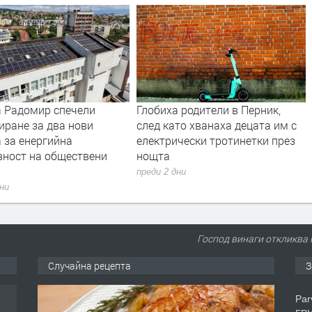
 Радомир спечели
Глобиха родители в Перник,
иране за два нови
след като хванаха децата им с
 за енергийна
електрически тротинетки през
вност на обществени
нощта
преди 2 дни
дни
Господ винаги откликва н
Случайна рецепта
З
Par