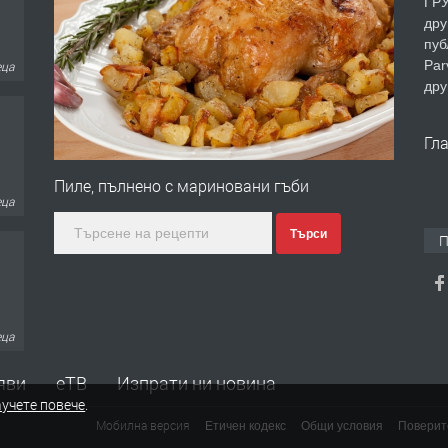
ГРУ
дру
пуб
Par
еца
дру
Гл
Пиле, пълнено с мариновани гъби
еца
Търси
П
еца
яви
еТВ
Изпрати ни новина
учете повече
.
Мобилна версия
Етичен кодекс
Общи условия
Поверит