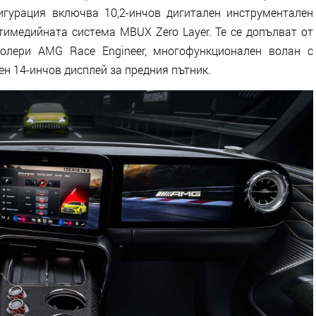
игурация включва 10,2-инчов дигитален инструментален
тимедийната система MBUX Zero Layer. Те се допълват от
ролери AMG Race Engineer, многофункционален волан с
н 14-инчов дисплей за предния пътник.