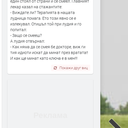
един стоял от страни и се смеел. Главният
лекар казал на стажантите:
- Виждате ли? Терапията в нашата
лудница помага. Ето този явно се е
излекувал. Отишъл той при лудия и го
попитал:
- Защо се смееш?
А лудия отвърнал:
- Как няма да се смея бе докторе, виж ги
тия идиоти искат да минат през вратата!!
И как ще минат като ключа е в мен!!!
Покажи друг виц