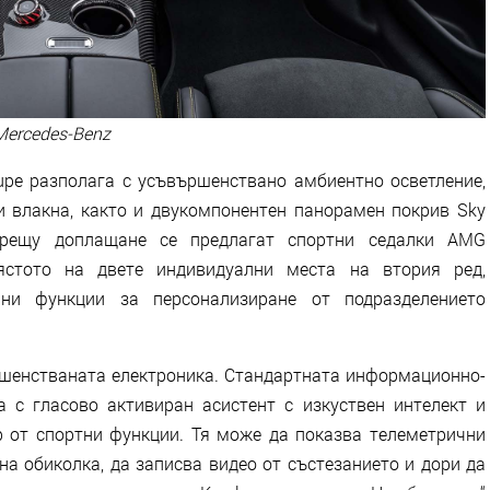
Mercedes-Benz
upe разполага с усъвършенствано амбиентно осветление,
ви влакна, както и двукомпонентен панорамен покрив Sky
Срещу доплащане се предлагат спортни седалки AMG
мястото на двете индивидуални места на втория ред,
лни функции за персонализиране от подразделението
ршенстваната електроника. Стандартната информационно-
 с гласово активиран асистент с изкуствен интелект и
 от спортни функции. Тя може да показва телеметрични
на обиколка, да записва видео от състезанието и дори да