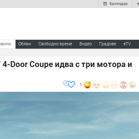
Календар
овини
Обяви
Свободно време
Видео
Градове
eTV
4-Door Coupe идва с три мотора и
0
1