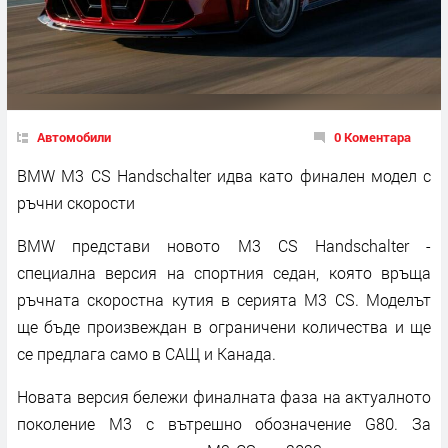
Автомобили
0 Коментара
BMW M3 CS Handschalter идва като финален модел с
ръчни скорости
BMW представи новото M3 CS Handschalter -
специална версия на спортния седан, която връща
ръчната скоростна кутия в серията M3 CS. Моделът
ще бъде произвеждан в ограничени количества и ще
се предлага само в САЩ и Канада.
Новата версия бележи финалната фаза на актуалното
поколение M3 с вътрешно обозначение G80. За