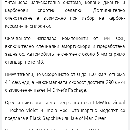
титаниева изпускателна система, ковани джанти и
карбонови спортни седалки. Допълнително
олекотяване е възможно при избор на карбон-
керамични спирачки.
Окачването използва компоненти от M4 CSL,
включително специални амортисьори и преработена
задна ос. Автомобилът е снижен с около 6 мм спрямо
стандартното M3.
BMW твърди, че ускорението от 0 до 100 км/ч отнема
4,1 секунди, а максималната скорост достига 290 км/ч
с включения пакет M Driver's Package.
Сред опциите има и два ретро цвята от BMW Individual
- Techno Violet и Imola Red. Стандартно моделът се
предлага в Black Sapphire или Isle of Man Green.