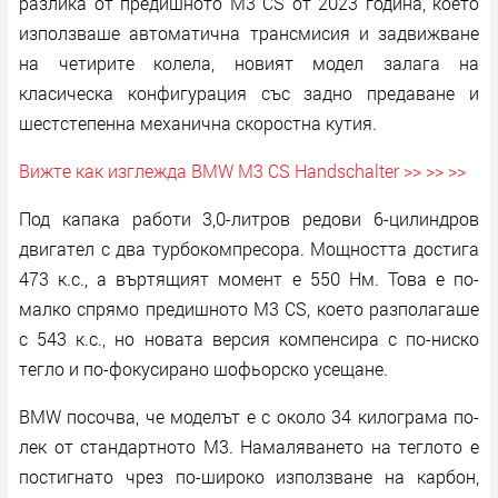
разлика от предишното M3 CS от 2023 година, което
използваше автоматична трансмисия и задвижване
на четирите колела, новият модел залага на
класическа конфигурация със задно предаване и
шестстепенна механична скоростна кутия.
Вижте как изглежда BMW M3 CS Handschalter >> >> >>
Под капака работи 3,0-литров редови 6-цилиндров
двигател с два турбокомпресора. Мощността достига
473 к.с., а въртящият момент е 550 Нм. Това е по-
малко спрямо предишното M3 CS, което разполагаше
с 543 к.с., но новата версия компенсира с по-ниско
тегло и по-фокусирано шофьорско усещане.
BMW посочва, че моделът е с около 34 килограма по-
лек от стандартното M3. Намаляването на теглото е
постигнато чрез по-широко използване на карбон,