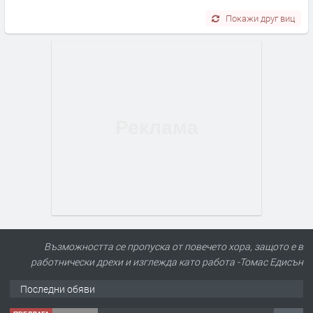
Покажи друг виц
Възможността се пропуска от повечето хора, защото е в
работнически дрехи и изглежда като работа -Томас Едисън
Последни обяви