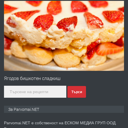
преди 1 година
ПРЕДЛАГА
Работа за общи работници
преди 1 година
ПРЕДЛАГА
Първи поход "По стъпките на Ангел
Войвода"
Ягодов бишкотен сладкиш
Търси
преди 1 година
ПРЕДЛАГА
Монтажник на малки детайли за
За Parvomai.NET
медицинската индустрия
Parvomai.NET е собственост на ЕСКОМ МЕДИА ГРУП ООД.