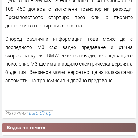
Цената на BMW M3 CS Handschalter в САЩ започва от
108 450 долара с включени транспортни разходи.
Производството стартира през юли, а първите
доставки са планирани за есента.
Според различни информации това може да е
последното M3 със задно предаване и ръчна
скоростна кутия. BMW вече потвърди, че следващото
поколение M3 ще има и изцяло електрическа версия, а
бъдещият бензинов модел вероятно ще използва само
автоматична трансмисия и двойно предаване.
Източник:
auto.dir.bg
Видеа по темата