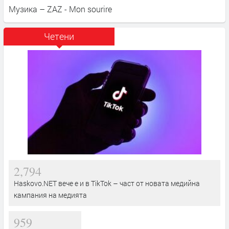
Музика – ZAZ - Mon sourire
Четени
2,794
Haskovo.NET вече е и в TikTok – част от новата медийна
кампания на медията
959