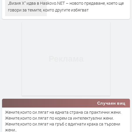
„Визия Х“ идва в Haskovo.NET – новото предаване, което ще
говори за темите, които другите избягват
Случаен виц
Жените,които си лягат на едната страна са практични жени.
Жените,които си лягат по корем са интелектуални жени.
Жените,които си лягат на гръб с вдигнати крака са търсени
жени..