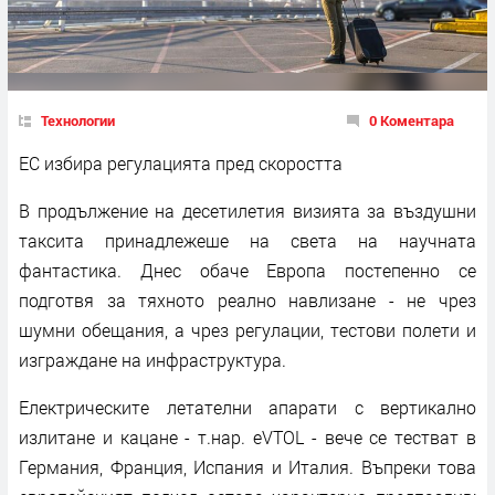
Технологии
0 Коментара
ЕС избира регулацията пред скоростта
В продължение на десетилетия визията за въздушни
таксита принадлежеше на света на научната
фантастика. Днес обаче Европа постепенно се
подготвя за тяхното реално навлизане - не чрез
шумни обещания, а чрез регулации, тестови полети и
изграждане на инфраструктура.
Електрическите летателни апарати с вертикално
излитане и кацане - т.нар. eVTOL - вече се тестват в
Германия, Франция, Испания и Италия. Въпреки това