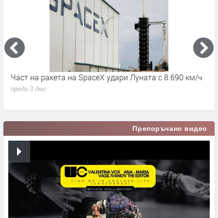
Част на ракета на SpaceX удари Луната с 8 690 км/ч
6
д
преди 3 дни
п
Препоръчано видео