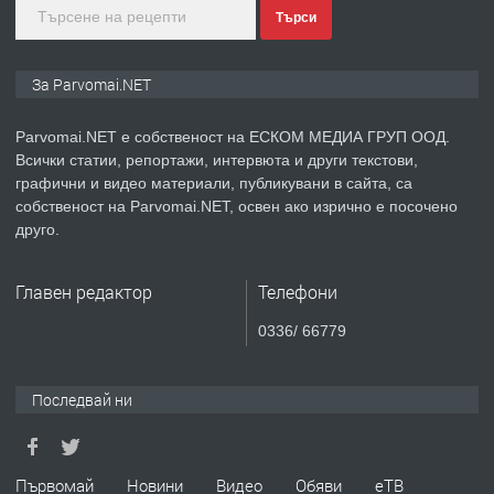
Търси
преди 1 година
ПРЕДЛАГА
Монтажник на малки детайли за
За Parvomai.NET
медицинската индустрия
Parvomai.NET е собственост на ЕСКОМ МЕДИА ГРУП ООД.
Всички статии, репортажи, интервюта и други текстови,
преди 1 година
графични и видео материали, публикувани в сайта, са
собственост на Parvomai.NET, освен ако изрично е посочено
ПРЕДЛАГА
Уроци по Математика
друго.
Главен редактор
Телефони
преди 1 година
0336/ 66779
ПРЕДЛАГА
Продавам апартамент - гр.
Първомай
Последвай ни
преди 1 година
Първомай
Новини
Видео
Обяви
еТВ