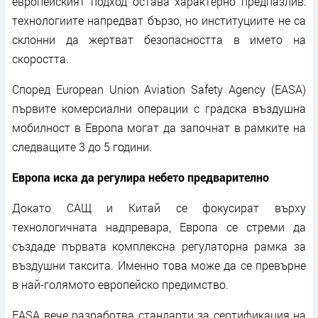
европейският подход остава характерно предпазлив:
технологиите напредват бързо, но институциите не са
склонни да жертват безопасността в името на
скоростта.
Според European Union Aviation Safety Agency (EASA)
първите комерсиални операции с градска въздушна
мобилност в Европа могат да започнат в рамките на
следващите 3 до 5 години.
Европа иска да регулира небето предварително
Докато САЩ и Китай се фокусират върху
технологичната надпревара, Европа се стреми да
създаде първата комплексна регулаторна рамка за
въздушни таксита. Именно това може да се превърне
в най-голямото европейско предимство.
EASA вече разработва стандарти за сертификация на