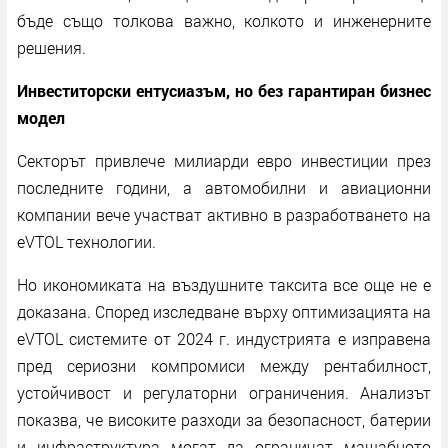
бъде също толкова важно, колкото и инженерните
решения.
Инвеститорски ентусиазъм, но без гарантиран бизнес
модел
Секторът привлече милиарди евро инвестиции през
последните години, а автомобилни и авиационни
компании вече участват активно в разработването на
eVTOL технологии.
Но икономиката на въздушните таксита все още не е
доказана. Според изследване върху оптимизацията на
eVTOL системите от 2024 г. индустрията е изправена
пред сериозни компромиси между рентабилност,
устойчивост и регулаторни ограничения. Анализът
показва, че високите разходи за безопасност, батерии
и инфраструктура могат да ограничат мащабното