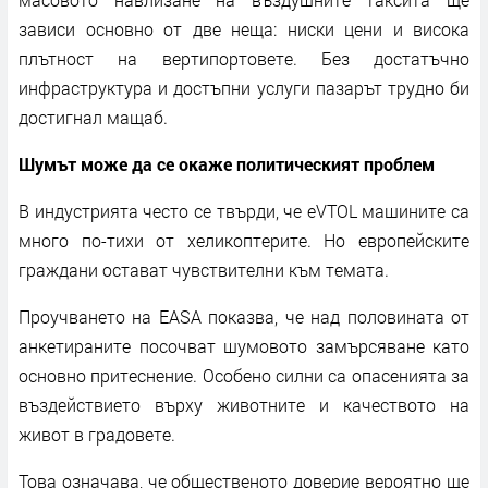
зависи основно от две неща: ниски цени и висока
плътност на вертипортовете. Без достатъчно
инфраструктура и достъпни услуги пазарът трудно би
достигнал мащаб.
Шумът може да се окаже политическият проблем
В индустрията често се твърди, че eVTOL машините са
много по-тихи от хеликоптерите. Но европейските
граждани остават чувствителни към темата.
Проучването на EASA показва, че над половината от
анкетираните посочват шумовото замърсяване като
основно притеснение. Особено силни са опасенията за
въздействието върху животните и качеството на
живот в градовете.
Това означава, че общественото доверие вероятно ще