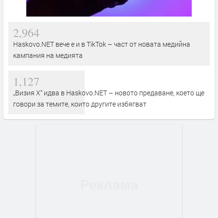
2,964
Haskovo.NET вече е и в TikTok – част от новата медийна
кампания на медията
1,127
„Визия Х“ идва в Haskovo.NET – новото предаване, което ще
говори за темите, които другите избягват