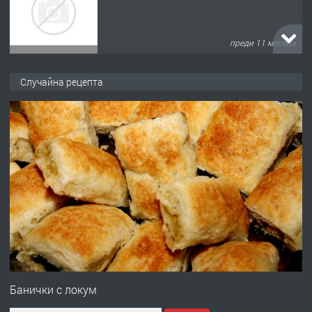
преди 11 месеца
ПРЕДЛАГА
Продава употребявани чисти и
Случайна рецепта
запазени матраци за спални.
преди 1 година
ПРЕДЛАГА
Работа за общи работници
преди 1 година
ПРЕДЛАГА
Първи поход "По стъпките на Ангел
Войвода"
Банички с локум