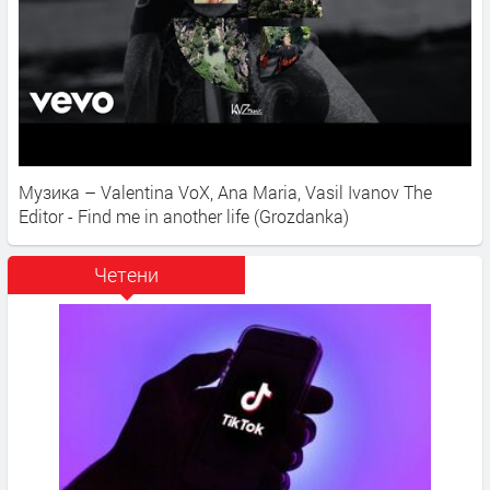
Музика – Valentina VoX, Ana Maria, Vasil Ivanov The
Editor - Find me in another life (Grozdanka)
Четени