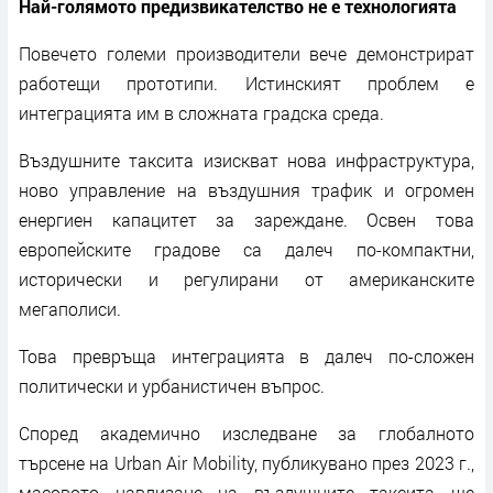
Най-голямото предизвикателство не е технологията
Повечето големи производители вече демонстрират
работещи прототипи. Истинският проблем е
интеграцията им в сложната градска среда.
Въздушните таксита изискват нова инфраструктура,
ново управление на въздушния трафик и огромен
енергиен капацитет за зареждане. Освен това
европейските градове са далеч по-компактни,
исторически и регулирани от американските
мегаполиси.
Това превръща интеграцията в далеч по-сложен
политически и урбанистичен въпрос.
Според академично изследване за глобалното
търсене на Urban Air Mobility, публикувано през 2023 г.,
масовото навлизане на въздушните таксита ще