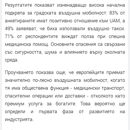
Резултатите показват изненадващо висока начална
подкрепа за градската въздушна мобилност: 83% от
анкетираните имат позитивно отношение към UAM, a
49% заявяват, че биха използвали въздушно такси.
71% от респондентите виждат полза при спешна
медицинска помощ. Основните опасения са свързани
със сигурността, шума и влиянието върху околната
среда.
Проучването показва още, че европейците приемат
значително по-лесно въздушната мобилност, когато
тя има обществена функция - медицински транспорт,
спасителни операции или доставки - отколкото като
премиум услуга за богатите. Това вероятно ще
определи и първата фаза от развитието на
индустрията.