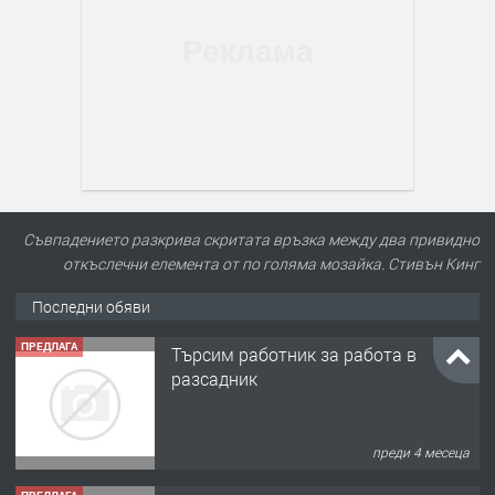
Съвпадението разкрива скритата връзка между два привидно
откъслечни елемента от по голяма мозайка. Стивън Кинг
Последни обяви
ПРЕДЛАГА
Търсим работник за работа в
разсадник
преди 4 месеца