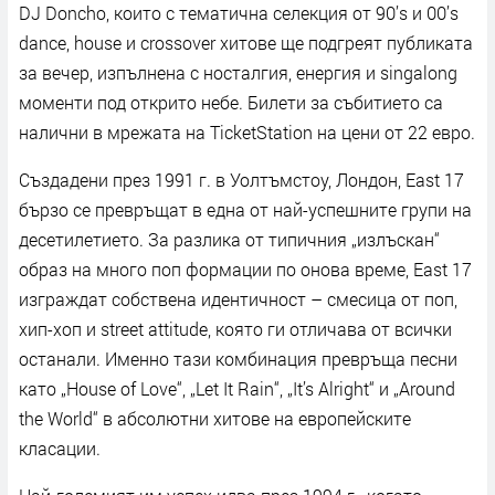
DJ Doncho, които с тематична селекция от 90’s и 00’s
dance, house и crossover хитове ще подгреят публиката
за вечер, изпълнена с носталгия, енергия и singalong
моменти под открито небе. Билети за събитието са
налични в мрежата на TicketStation на цени от 22 евро.
Създадени през 1991 г. в Уолтъмстоу, Лондон, East 17
бързо се превръщат в една от най-успешните групи на
десетилетието. За разлика от типичния „излъскан“
образ на много поп формации по онова време, East 17
изграждат собствена идентичност – смесица от поп,
хип-хоп и street attitude, която ги отличава от всички
останали. Именно тази комбинация превръща песни
като „House of Love“, „Let It Rain“, „It’s Alright“ и „Around
the World“ в абсолютни хитове на европейските
класации.