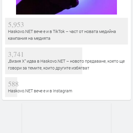
5,953
Haskovo.NET вече е и в TikTok – част от новата медийна
кампания на медията
3,741
„Визия Х“ идва в Haskovo.NET – новото предаване, което ще
говори за темите, които другите избягват
588
Haskovo.NET вече е и в Instagram