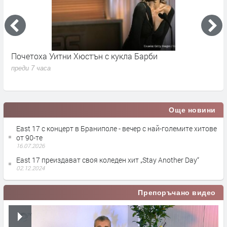
Почетоха Уитни Хюстън с кукла Барби
Н
м
преди 7 часа
п
Още новини
East 17 с концерт в Браниполе - вечер с най-големите хитове
от 90-те
16.07.2026
East 17 преиздават своя коледен хит „Stay Another Day“
02.12.2024
Препоръчано видео