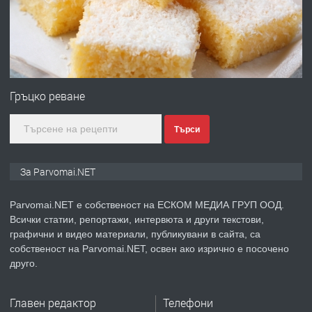
преди 1 година
ПРЕДЛАГА
Първи поход "По стъпките на Ангел
Войвода"
Гръцко реване
Търси
преди 1 година
ПРЕДЛАГА
Монтажник на малки детайли за
За Parvomai.NET
медицинската индустрия
Parvomai.NET е собственост на ЕСКОМ МЕДИА ГРУП ООД.
Всички статии, репортажи, интервюта и други текстови,
преди 1 година
графични и видео материали, публикувани в сайта, са
собственост на Parvomai.NET, освен ако изрично е посочено
ПРЕДЛАГА
Уроци по Математика
друго.
Главен редактор
Телефони