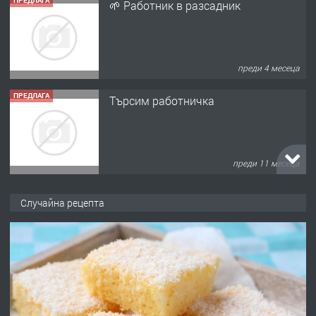
ПРЕДЛАГА
🌱 Работник в разсадник
преди 4 месеца
ПРЕДЛАГА
Търсим работничка
преди 11 месеца
ПРЕДЛАГА
Продава употребявани чисти и
Случайна рецепта
запазени матраци за спални.
преди 1 година
ПРЕДЛАГА
Работа за общи работници