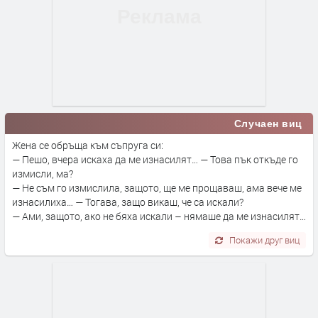
Случаен виц
Жена се обръща към съпруга си:
— Пешо, вчера искаха да ме изнасилят… — Това пък откъде го
измисли, ма?
— Не съм го измислила, защото, ще ме прощаваш, ама вече ме
изнасилиха… — Тогава, защо викаш, че са искали?
— Ами, защото, ако не бяха искали – нямаше да ме изнасилят…
Покажи друг виц