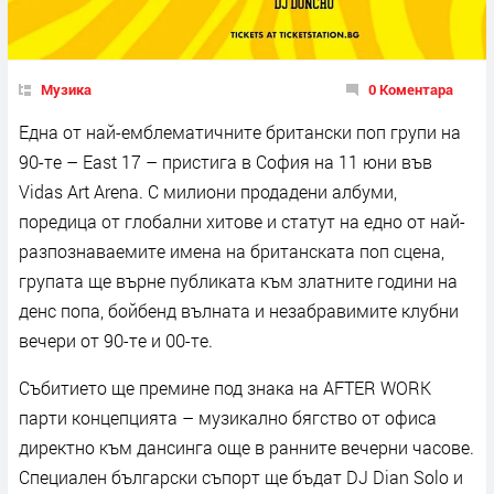
Музика
0 Коментара
Една от най-емблематичните британски поп групи на
90-те – East 17 – пристига в София на 11 юни във
Vidas Art Arena. С милиони продадени албуми,
поредица от глобални хитове и статут на едно от най-
разпознаваемите имена на британската поп сцена,
групата ще върне публиката към златните години на
денс попа, бойбенд вълната и незабравимите клубни
вечери от 90-те и 00-те.
Събитието ще премине под знака на AFTER WORK
парти концепцията – музикално бягство от офиса
директно към дансинга още в ранните вечерни часове.
Специален български съпорт ще бъдат DJ Dian Solo и