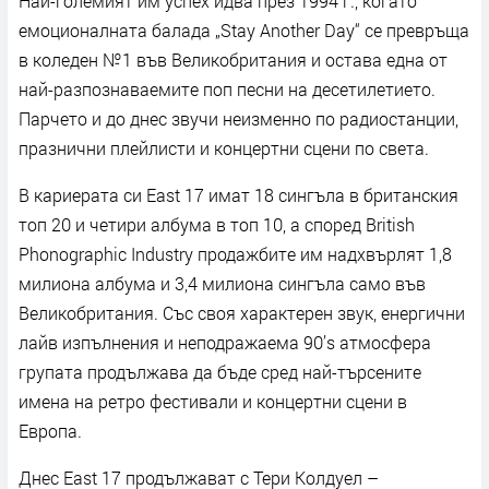
Най-големият им успех идва през 1994 г., когато
емоционалната балада „Stay Another Day“ се превръща
в коледен №1 във Великобритания и остава една от
най-разпознаваемите поп песни на десетилетието.
Парчето и до днес звучи неизменно по радиостанции,
празнични плейлисти и концертни сцени по света.
В кариерата си East 17 имат 18 сингъла в британския
топ 20 и четири албума в топ 10, а според British
Phonographic Industry продажбите им надхвърлят 1,8
милиона албума и 3,4 милиона сингъла само във
Великобритания. Със своя характерен звук, енергични
лайв изпълнения и неподражаема 90’s атмосфера
групата продължава да бъде сред най-търсените
имена на ретро фестивали и концертни сцени в
Европа.
Днес East 17 продължават с Тери Колдуел –