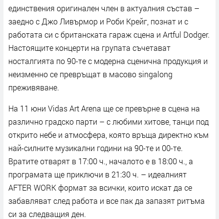
единствения оригинален член в актуалния състав –
заедно с Джо Ливърмор и Роби Крейг, познат и с
работата си с британската гараж сцена и Artful Dodger.
Настоящите концерти на групата съчетават
носталгията по 90-те с модерна сценична продукция и
неизменно се превръщат в масово singalong
преживяване.
На 11 юни Vidas Art Arena ще се превърне в сцена на
различно градско парти – с любими хитове, танци под
открито небе и атмосфера, която връща директно към
най-силните музикални години на 90-те и 00-те.
Вратите отварят в 17:00 ч., началото е в 18:00 ч., а
програмата ще приключи в 21:30 ч. – идеалният
AFTER WORK формат за всички, които искат да се
забавляват след работа и все пак да запазят ритъма
си за следващия ден.