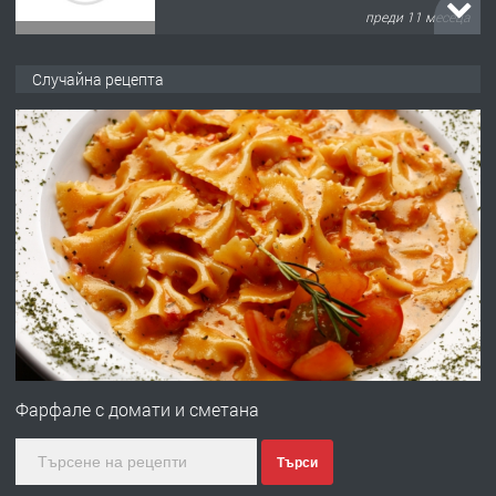
преди 11 месеца
ПРЕДЛАГА
Продава употребявани чисти и
Случайна рецепта
запазени матраци за спални.
преди 1 година
ПРЕДЛАГА
Работа за общи работници
преди 1 година
ПРЕДЛАГА
Първи поход "По стъпките на Ангел
Войвода"
Фарфале с домати и сметана
Търси
преди 1 година