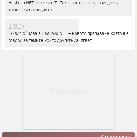
Haskovo.NET вече е и в TikTok – част от новата медийна
кампания на медията
2,827
„Визия Х“ идва в Haskovo.NET – новото предаване, което ще
говори за темите, които другите избягват
Случаен виц