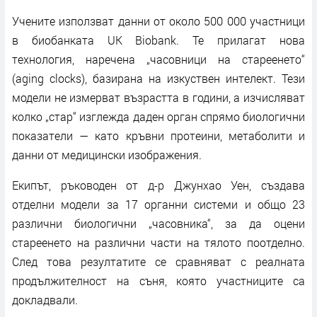
Учените използват данни от около 500 000 участници
в биобанката UK Biobank. Те прилагат нова
технология, наречена „часовници на стареенето“
(aging clocks), базирана на изкуствен интелект. Тези
модели не измерват възрастта в години, а изчисляват
колко „стар“ изглежда даден орган спрямо биологични
показатели — като кръвни протеини, метаболити и
данни от медицински изображения.
Екипът, ръководен от д-р Джунхао Уен, създава
отделни модели за 17 органни системи и общо 23
различни биологични „часовника“, за да оцени
стареенето на различни части на тялото поотделно.
След това резултатите се сравняват с реалната
продължителност на съня, която участниците са
докладвали.