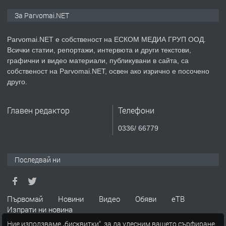
ПРЕДЛАГА
Монтажник на малки детайли за
За Parvomai.NET
медицинската индустрия
Parvomai.NET е собственост на ЕСКОМ МЕДИА ГРУП ООД.
Всички статии, репортажи, интервюта и други текстови,
преди 1 година
графични и видео материали, публикувани в сайта, са
собственост на Parvomai.NET, освен ако изрично е посочено
ПРЕДЛАГА
Уроци по Математика
друго.
Главен редактор
Телефони
преди 1 година
0336/ 66779
ПРЕДЛАГА
Продавам апартамент - гр.
Първомай
Последвай ни
преди 1 година
Първомай
Новини
Видео
Обяви
еТВ
Изпрати ни новина
ТЪРСИ
Търсим работник
Ние използваме „бисквитки“, за да улесним вашето сърфиране.