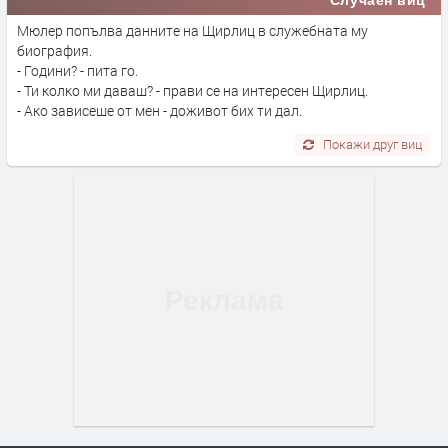
Мюлер попълва данните на Щирлиц в служебната му
биография.
- Години? - пита го.
- Ти колко ми даваш? - прави се на интересен Щирлиц.
- Ако зависеше от мен - доживот бих ти дал.
Покажи друг виц