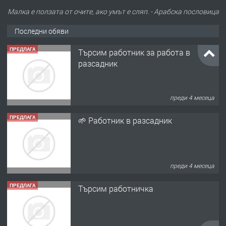
Малка е ползата от очите, ако умът е сляп. - Арабска пословица
Последни обяви
ПРЕДЛАГА
Търсим работник за работа в
разсадник
преди 4 месеца
ПРЕДЛАГА
🌱 Работник в разсадник
преди 4 месеца
ПРЕДЛАГА
Търсим работничка