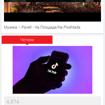
Музика – Pavell - На Площада/Na Ploshtada
Четени
4,874