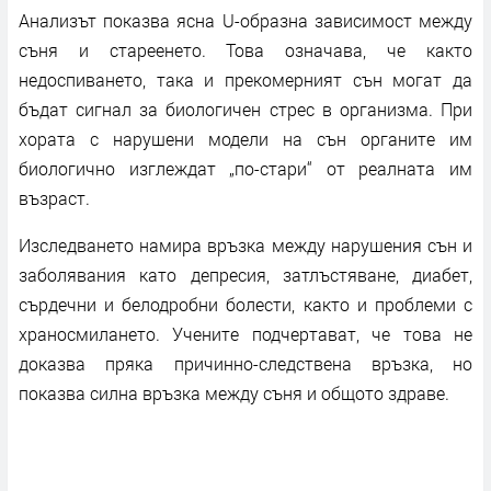
Анализът показва ясна U-образна зависимост между
съня и стареенето. Това означава, че както
недоспиването, така и прекомерният сън могат да
бъдат сигнал за биологичен стрес в организма. При
хората с нарушени модели на сън органите им
биологично изглеждат „по-стари“ от реалната им
възраст.
Изследването намира връзка между нарушения сън и
заболявания като депресия, затлъстяване, диабет,
сърдечни и белодробни болести, както и проблеми с
храносмилането. Учените подчертават, че това не
доказва пряка причинно-следствена връзка, но
показва силна връзка между съня и общото здраве.