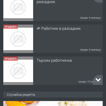
разсадник
преди 4 месеца
ПРЕДЛАГА
🌱 Работник в разсадник
преди 4 месеца
ПРЕДЛАГА
Търсим работничка
преди 10 месеца
ПРЕДЛАГА
Продава употребявани чисти и
Случайна рецепта
запазени матраци за спални.