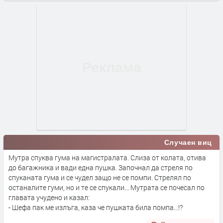
Случаен виц
Мутра спуква гума на магистралата. Слиза от колата, отива
до багажника и вади една пушка. Започнал да стреля по
спуканата гума и се чудел защо не се помпи. Стрелял по
останалите гуми, но и те се спукали... Мутрата се почесал по
главата учудено и казал:
- Шефа пак ме излъга, каза че пушката била помпа...!?