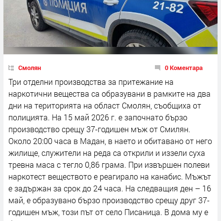
Смолян
0 Коментара
Три отделни производства за притежание на
наркотични вещества са образувани в рамките на два
дни на територията на област Смолян, съобщиха от
полицията. На 15 май 2026 г. е започнато бързо
производство срещу 37-годишен мъж от Смилян.
Около 20:00 часа в Мадан, в наето и обитавано от него
жилище, служители на реда са открили и иззели суха
тревна маса с тегло 0,86 грама. При извършен полеви
наркотест веществото е реагирало на канабис. Мъжът
е задържан за срок до 24 часа. На следващия ден – 16
май, е образувано бързо производство срещу друг 37-
годишен мъж, този път от село Писаница. В дома му е