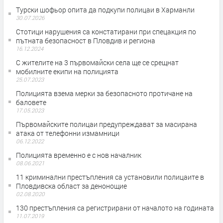
Турски шофьор опита да подкупи полицаи в Харманли
30.07.2026
Стотици нарушения са констатирани при спецакция по
пътната безопасност в Пловдив и региона
16.12.2024
С жителите на 3 първомайски села ще се срещнат
мобилните екипи на полицията
25.07.2023
Полицията взема мерки за безопасното протичане на
баловете
17.05.2023
Първомайските полицаи предупреждават за масирана
атака от телефонни измамници
06.12.2022
Полицията временно е с нов началник
08.06.2021
11 криминални престъпления са установили полицаите в
Пловдивска област за денонощие
02.08.2020
130 престъпления са регистрирани от началото на годината
11.07.2019