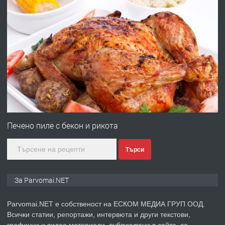
преди 1 година
ПРЕДЛАГА
Работа за общи работници
преди 1 година
ПРЕДЛАГА
Първи поход "По стъпките на Ангел
Войвода"
Печено пиле с бекон и рикота
Търси
преди 1 година
ПРЕДЛАГА
Монтажник на малки детайли за
За Parvomai.NET
медицинската индустрия
Parvomai.NET е собственост на ЕСКОМ МЕДИА ГРУП ООД.
Всички статии, репортажи, интервюта и други текстови,
преди 1 година