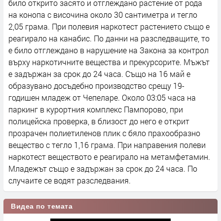
било открито засято и отглеждано растение от рода
на конопа с височина около 30 сантиметра и тегло
2,05 грама. При полевия наркотест растението също е
реагирало на канабис. По данни на разследващите, то
е било отглеждано в нарушение на Закона за контрол
върху наркотичните вещества и прекурсорите. Мъжът
е задържан за срок до 24 часа. Също на 16 май е
образувано досъдебно производство срещу 19-
годишен младеж от Чепеларе. Около 03:05 часа на
паркинг в курортния комплекс Пампорово, при
полицейска проверка, в близост до него е открит
прозрачен полиетиленов плик с бяло прахообразно
вещество с тегло 1,16 грама. При направения полеви
наркотест веществото е реагирало на метамфетамин.
Младежът също е задържан за срок до 24 часа. По
случаите се водят разследвания.
Видеа по темата