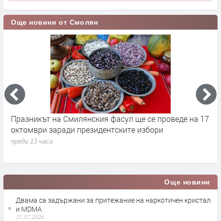
Още новини от Смолян
Празникът на Смилянския фасул ще се проведе на 17
П
октомври заради президентските избори
х
З
преди 13 часа
п
Още новини
Двама са задържани за притежание на наркотичен кристал
и MDMA
31.07.2026