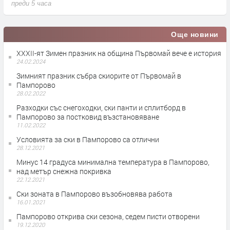
преди 5 часа
п
Още новини
XXXII-ят Зимен празник на община Първомай вече е история
24.02.2024
Зимният празник събра скиорите от Първомай в
Пампорово
28.02.2022
Разходки със снегоходки, ски панти и сплитборд в
Пампорово за постковид възстановяване
11.02.2022
Условията за ски в Пампорово са отлични
28.12.2021
Минус 14 градуса минимална температура в Пампорово,
над метър снежна покривка
22.12.2021
Ски зоната в Пампорово възобновява работа
16.01.2021
Пампорово открива ски сезона, седем писти отворени
19.12.2020