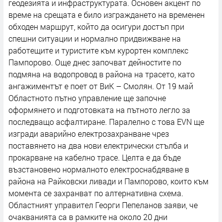
геодезията и инфраструктурата. Основен акцент по
време на срещата е било изграждането на временен
обходен маршрут, който да осигури достъп при
спешни ситуации и нормално придвижване на
работещите и туристите към курортен комплекс
Пампорово. Още днес започват дейностите по
подмяна на водопровод в района на трасето, като
ангажиментът е поет от ВиК – Смолян. От 19 май
Областното пътно управление ще започне
оформянето и подготовката на пътното легло за
последващо асфалтиране. Паралелно с това EVN ще
изгради аварийно електрозахранване чрез
поставянето на два нови електрически стълба и
прокарване на кабелно трасе. Целта е да бъде
възстановено нормалното електроснабдяване в
района на Райковски ливади и Пампорово, които към
момента се захранват по алтернативна схема.
Областният управител Георги Пепеланов заяви, че
очакванията са в рамките на около 20 дни