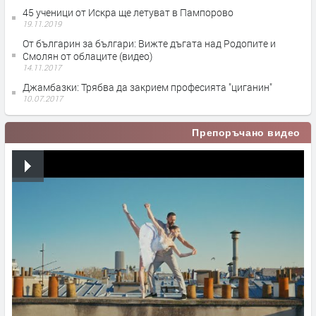
45 ученици от Искра ще летуват в Пампорово
19.11.2019
Oт българин за българи: Вижте дъгата над Родопите и
Смолян от облаците (видео)
14.11.2017
Джамбазки: Трябва да закрием професията "циганин"
10.07.2017
Препоръчано видео