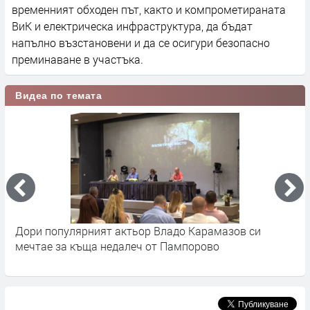
временният обходен път, както и компрометираната
ВиК и електрическа инфраструктура, да бъдат
напълно възстановени и да се осигури безопасно
преминаване в участъка.
Видеа по темата
Дори популярният актьор Владо Карамазов си
Н
мечтае за къща недалеч от Пампорово
Х