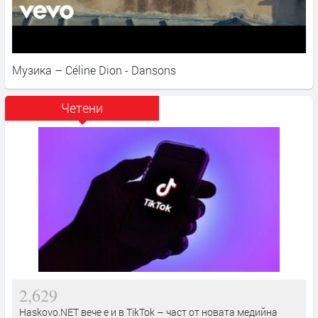
Музика – Céline Dion - Dansons
Четени
2,629
Haskovo.NET вече е и в TikTok – част от новата медийна