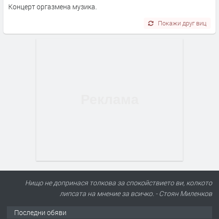
Концерт оргазмена музика.
Покажи друг виц
Нищо не допринася толкова за спокойствието ви, колкото
липсата на мнение за всичко. - Стоян Миленков
Последни обяви