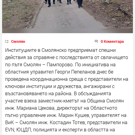
Смолян
0 Коментара
Институциите в Смолянско предприемат спешни
действия за справяне с последствията от свлачището
по пътя Смолян – Пампорово. По инициатива на
областния управител Георги Пепеланов днес бе
проведена координационна среща с представители на
ключови институции и дружества, ангажирани с
възстановяването на района. В обсъжданията
участие взеха заместник-кметът на Община Смолян
инж. Мариана Цекова, директорът на Областното
пътно управление инж. Марин Кушев, управителят на
ВиК – Смолян инж. Костадин Тотев, представители на
EVN, ЮЦДП, полицията и експерти в областта на