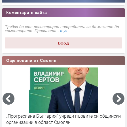
Коментари в сайта
Трябва да сте регистриран потребител за да можете да
коментирате. Правилата -
тук
.
Вход
Още новини от Смолян
„Прогресивна България“ учреди първите си общински
П
организации в област Смолян
н