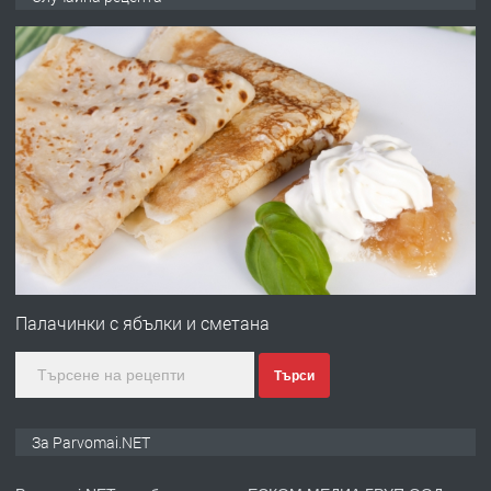
запазени матраци за спални.
преди 1 година
ПРЕДЛАГА
Работа за общи работници
преди 1 година
ПРЕДЛАГА
Първи поход "По стъпките на Ангел
Войвода"
Палачинки с ябълки и сметана
Търси
преди 1 година
ПРЕДЛАГА
Монтажник на малки детайли за
За Parvomai.NET
медицинската индустрия