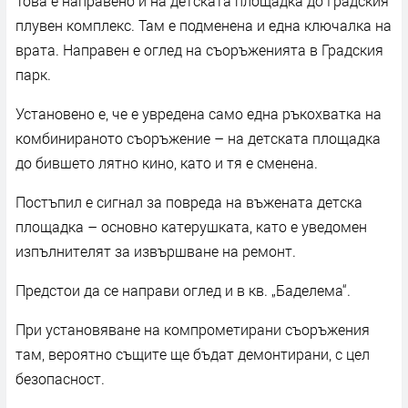
Това е направено и на детската площадка до Градския
плувен комплекс. Там е подменена и една ключалка на
врата. Направен е оглед на съоръженията в Градския
парк.
Установено е, че е увредена само една ръкохватка на
комбинираното съоръжение – на детската площадка
до бившето лятно кино, като и тя е сменена.
Постъпил е сигнал за повреда на въжената детска
площадка – основно катерушката, като е уведомен
изпълнителят за извършване на ремонт.
Предстои да се направи оглед и в кв. „Баделема“.
При установяване на компрометирани съоръжения
там, вероятно същите ще бъдат демонтирани, с цел
безопасност.