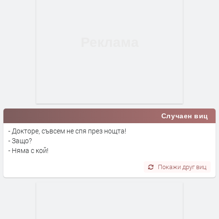
Случаен виц
- Докторе, съвсем не спя през нощта!
- Защо?
- Няма с кой!
Покажи друг виц