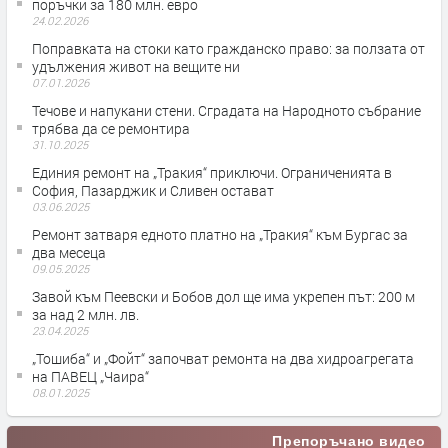
поръчки за 180 млн. евро
24.02.2026
Поправката на стоки като гражданско право: за ползата от
удължения живот на вещите ни
07.01.2026
Течове и напукани стени. Сградата на Народното събрание
трябва да се ремонтира
31.10.2025
Единия ремонт на „Тракия“ приключи. Ограниченията в
София, Пазарджик и Сливен остават
03.06.2025
Ремонт затваря едното платно на „Тракия“ към Бургас за
два месеца
09.05.2025
Завой към Пеевски и Бобов дол ще има укрепен път: 200 м
за над 2 млн. лв.
23.04.2025
„Тошиба“ и „Фойт“ започват ремонта на два хидроагрегата
на ПАВЕЦ „Чаира“
08.01.2025
Препоръчано видео