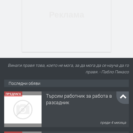
Винаги правя това, което не мога, за да мога да се науча да го
правя. - Пабло Пикасо
Последни обяви
ПРЕДЛАГА
Търсим работник за работа в
разсадник
преди 4 месеца