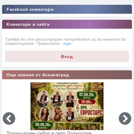
Facebook коментари
Коментари в сайта
Трябва да сте регистриран потребител за да можете да
коментирате. Правилата -
тук
.
Вход
Още новини от Асеновград
Традиционен събор в село Долнослав
П