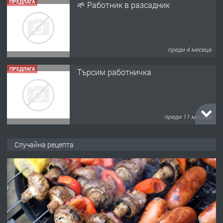
ПРЕДЛАГА
🌱 Работник в разсадник
преди 4 месеца
ПРЕДЛАГА
Търсим работничка
преди 11 месеца
ПРЕДЛАГА
Продава употребявани чисти и
Случайна рецепта
запазени матраци за спални.
преди 1 година
ПРЕДЛАГА
Работа за общи работници