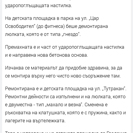
ударопоглъщащата настилка.
На детската площадка в парка на ул. „Цар
Освободител“ (до фитнеса) беше демонтирана
люлката, която е от типа „гнездо“.
Премахната е и част от ударопоглъщащата настилка
и е направена нова бетонова основа.
Изчаква се материалът да придобие здравина, за да
се монтира върху него чисто ново съоръжение там.
Ремонтирана е и детската площадка на ул. „Тутракан“.
Ремонтни дейности са изпълнени и на люлката, която
е двуместна - тип „махало и везна“. Сменена е
ръкохватка на клатушката, която е с пружина, както и
лагерите на въртележката.