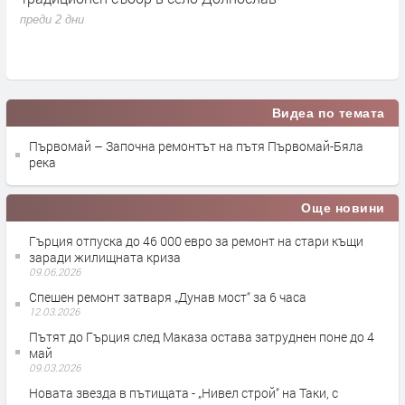
преди 2 дни
п
Видеа по темата
Първомай – Започна ремонтът на пътя Първомай-Бяла
река
Още новини
Гърция отпуска до 46 000 евро за ремонт на стари къщи
заради жилищната криза
09.06.2026
Спешен ремонт затваря „Дунав мост“ за 6 часа
12.03.2026
Пътят до Гърция след Маказа остава затруднен поне до 4
май
09.03.2026
Новата звезда в пътищата - „Нивел строй“ на Таки, с