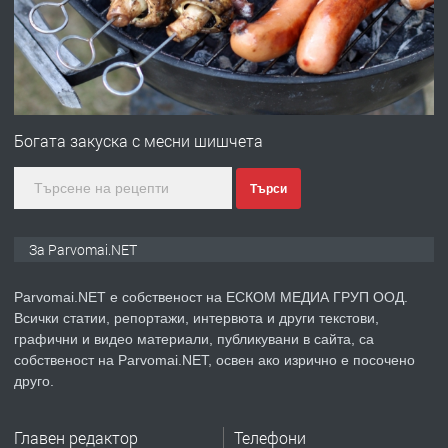
преди 1 година
ПРЕДЛАГА
Първи поход "По стъпките на Ангел
Войвода"
Богата закуска с месни шишчета
Търси
преди 1 година
ПРЕДЛАГА
Монтажник на малки детайли за
За Parvomai.NET
медицинската индустрия
Parvomai.NET е собственост на ЕСКОМ МЕДИА ГРУП ООД.
Всички статии, репортажи, интервюта и други текстови,
преди 1 година
графични и видео материали, публикувани в сайта, са
собственост на Parvomai.NET, освен ако изрично е посочено
ПРЕДЛАГА
Уроци по Математика
друго.
Главен редактор
Телефони