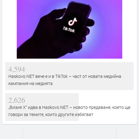
4,594
Haskovo.NET вече е и в TikTok – част от новата медийна
кампания на медията
2,626
„Визия Х“ идва в Haskovo.NET – новото предаване, което ще
говори за темите, които другите избягват