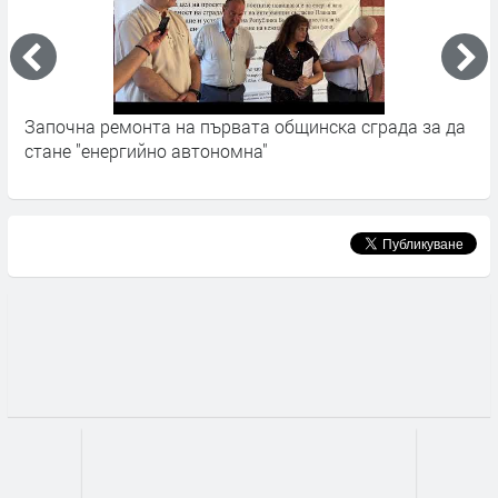
Започна ремонта на първата общинска сграда за да
З
стане "енергийно автономна"
в