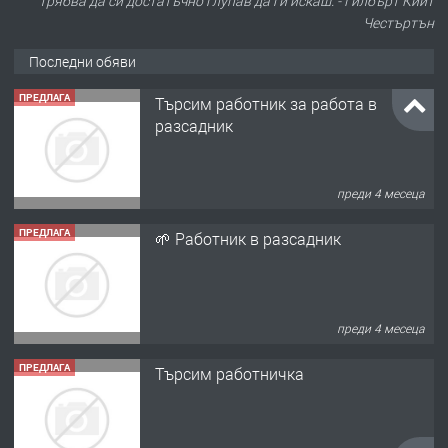
трябва да си достатъчно глупав да ги искаш. - Гилбърт Кийт
Честъртън
Последни обяви
ПРЕДЛАГА
Търсим работник за работа в
разсадник
преди 4 месеца
ПРЕДЛАГА
🌱 Работник в разсадник
преди 4 месеца
ПРЕДЛАГА
Търсим работничка