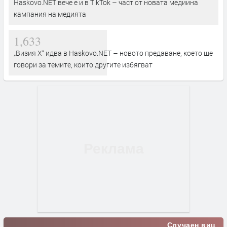
Haskovo.NET вече е и в TikTok – част от новата медийна
кампания на медията
1,633
„Визия Х“ идва в Haskovo.NET – новото предаване, което ще
говори за темите, които другите избягват
Случаен виц