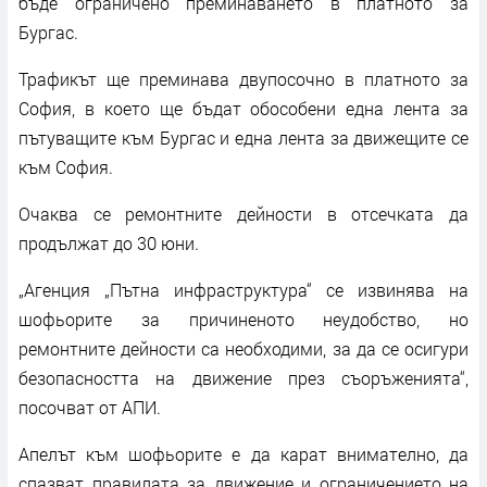
бъде ограничено преминаването в платното за
Бургас.
Трафикът ще преминава двупосочно в платното за
София, в което ще бъдат обособени една лента за
пътуващите към Бургас и една лента за движещите се
към София.
Очаква се ремонтните дейности в отсечката да
продължат до 30 юни.
„Агенция „Пътна инфраструктура“ се извинява на
шофьорите за причиненото неудобство, но
ремонтните дейности са необходими, за да се осигури
безопасността на движение през съоръженията“,
посочват от АПИ.
Апелът към шофьорите е да карат внимателно, да
спазват правилата за движение и ограничението на