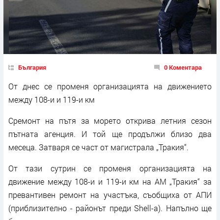
България
0 Коментара
От днес се променя организацията на движението
между 108-и и 119-и км
Сремонт на пътя за морето открива летния сезон
пътната агенция. И той ще продължи близо два
месеца. Затваря се част от магистрала „Тракия“.
От тази сутрин се променя организацията на
движение между 108-и и 119-и км на АМ „Тракия“ за
превантивен ремонт на участъка, съобщиха от АПИ
(приблизително - районът преди Shell-а). Напълно ще