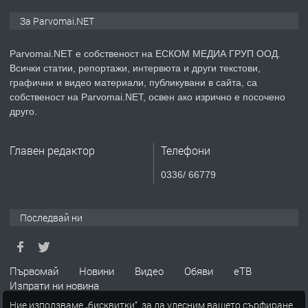
ПРЕДЛАГА
Монтажник на малки детайли за
За Parvomai.NET
медицинската индустрия
Parvomai.NET е собственост на ЕСКОМ МЕДИА ГРУП ООД.
Всички статии, репортажи, интервюта и други текстови,
преди 1 година
графични и видео материали, публикувани в сайта, са
собственост на Parvomai.NET, освен ако изрично е посочено
ПРЕДЛАГА
Уроци по Математика
друго.
Главен редактор
Телефони
преди 1 година
0336/ 66779
ПРЕДЛАГА
Продавам апартамент - гр.
Първомай
Последвай ни
преди 1 година
Първомай
Новини
Видео
Обяви
еТВ
Изпрати ни новина
ТЪРСИ
Търсим работник
Ние използваме „бисквитки“, за да улесним вашето сърфиране.