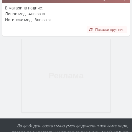
В магазина надпис:
Липов мед - 4лв за кг.
Истински мед - 6лв за кг.
Покажи друг виц
За да бъдеш достатъчно умен да докопаш всичките пари,