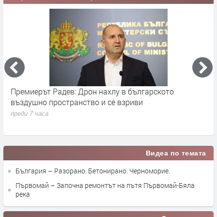
Премиерът Радев: Дрон нахлу в българското
О
въздушно пространство и се взриви
п
преди 7 часа
Видеа по темата
България – Разорано. Бетонирано. Черноморие.
Първомай – Започна ремонтът на пътя Първомай-Бяла
река