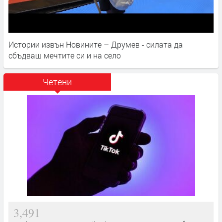
Истории извън Новините – Друмев - силата да
сбъдваш мечтите си и на село
Четени
3,491