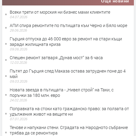
Още новини
Всеки трети от морския ни бизнес мами клиентите
04.07.2026
АПИ спира ремонтите по пътищата към Черно и Бяло море
29.06.2026
Гърция отпуска до 46 000 евро за ремонт на стари къщи
заради жилищната криза
09.06.2026
Спешен ремонт затваря „Дунав мост“ за 6 часа
12.03.2026
Пътят до Гърция след Маказа остава затруднен поне до 4
май
09.03.2026
Новата звезда в пътищата - „Нивел строй“ на Таки, с
поръчки за 180 млн. евро
24.02.2026
Поправката на стоки като гражданско право: за ползата от
удължения живот на вещите ни
07.01.2026
Течове и напукани стени. Сградата на Народното събрание
трябва да се ремонтира