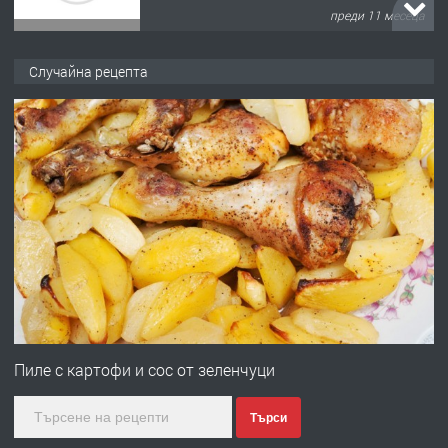
преди 11 месеца
ПРЕДЛАГА
Продава употребявани чисти и
Случайна рецепта
запазени матраци за спални.
преди 1 година
ПРЕДЛАГА
Работа за общи работници
преди 1 година
ПРЕДЛАГА
Първи поход "По стъпките на Ангел
Войвода"
Пиле с картофи и сос от зеленчуци
Търси
преди 1 година