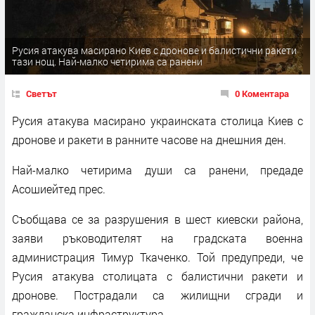
Русия атакува масирано Киев с дронове и балистични ракети
тази нощ. Най-малко четирима са ранени
Светът
0 Коментара
Русия атакува масирано украинската столица Киев с
дронове и ракети в ранните часове на днешния ден.
Най-малко четирима души са ранени, предаде
Асошиейтед прес.
Съобщава се за разрушения в шест киевски района,
заяви ръководителят на градската военна
администрация Тимур Ткаченко. Той предупреди, че
Русия атакува столицата с балистични ракети и
дронове. Пострадали са жилищни сгради и
гражданска инфраструктура.