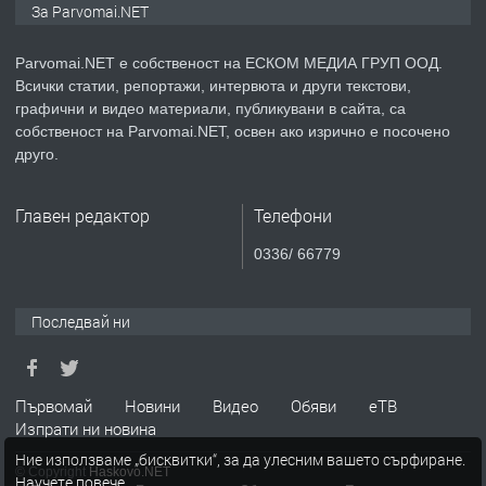
За Parvomai.NET
медицинската индустрия
Parvomai.NET е собственост на ЕСКОМ МЕДИА ГРУП ООД.
Всички статии, репортажи, интервюта и други текстови,
преди 1 година
графични и видео материали, публикувани в сайта, са
собственост на Parvomai.NET, освен ако изрично е посочено
ПРЕДЛАГА
Уроци по Математика
друго.
Главен редактор
Телефони
преди 1 година
0336/ 66779
ПРЕДЛАГА
Продавам апартамент - гр.
Първомай
Последвай ни
преди 1 година
Първомай
Новини
Видео
Обяви
еТВ
Изпрати ни новина
ТЪРСИ
Търсим работник
Ние използваме „бисквитки“, за да улесним вашето сърфиране.
© Copyright
Haskovo.NET
Научете повече
.