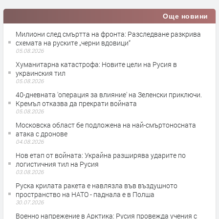
Още новини
Милиони след смъртта на фронта: Разследване разкрива
схемата на руските „черни вдовици“
05.08.2026
Хуманитарна катастрофа: Новите цели на Русия в
украинския тил
05.08.2026
40-дневната 'операция за влияние' на Зеленски приключи.
Кремъл отказва да прекрати войната
05.08.2026
Московска област бе подложена на най-смъртоносната
атака с дронове
04.08.2026
Нов етап от войната: Украйна разширява ударите по
логистичния тил на Русия
03.08.2026
Руска крилата ракета е навлязла във въздушното
пространство на НАТО - паднала е в Полша
30.07.2026
Военно напрежение в Арктика: Русия провежда учения с