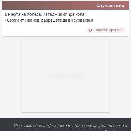
Случаен виц
Вечерта на Коледа. Катаджия спира кола:
- Сержант Иванов, разрешете да ви сурвакам!
Покажи друг виц
Има само един шеф - клиентът. Той може да уволни всеки в