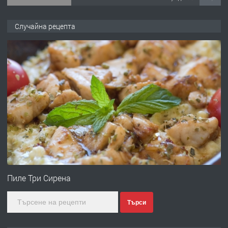
ПРЕДЛАГА
Продава употребявани чисти и
Случайна рецепта
запазени матраци за спални.
преди 1 година
ПРЕДЛАГА
Работа за общи работници
преди 1 година
ПРЕДЛАГА
Първи поход "По стъпките на Ангел
Войвода"
Пиле Три Сирена
Търси
преди 1 година
ПРЕДЛАГА
Монтажник на малки детайли за