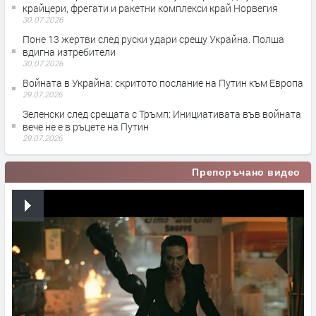
крайцери, фрегати и ракетни комплекси край Норвегия
30.07.2026
Поне 13 жертви след руски удари срещу Украйна. Полша
вдигна изтребители
30.07.2026
Войната в Украйна: скритото послание на Путин към Европа
29.07.2026
Зеленски след срещата с Тръмп: Инициативата във войната
вече не е в ръцете на Путин
29.07.2026
Препоръчано видео