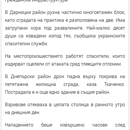
В Дарницки район рухна частично многоетажен блок,
като сградата на практика е разполовена на две. Има
затрупани хора под развалините. Най-малко десет
души са извадени изпод тях, съобщиха украинските
спасителни служби.
На местопроизшествието работят спасители, които
издирват оцелели от атаката сред тлеещите отломки.
В Днепърски район дрон падна върху покрива на
пететажна жилищна сграда, каза Ткаченко.
Пострадала е и още едно здание в същия район.
Взривове отекваха в цялата столица в ранното утро
на днешния ден.
Нападението беше извършено часове след