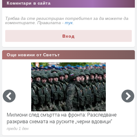
Коментари в сайта
Трябва да сте регистриран потребител за да можете да
коментирате. Правилата -
тук
.
Вход
Още новини от Светът
Милиони след смъртта на фронта: Разследване
Г
разкрива схемата на руските „черни вдовици“
в
преди 1 ден
п