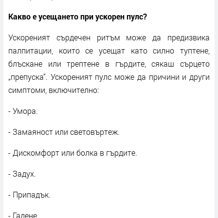
Какво е усещането при ускорен пулс?
Ускореният сърдечен ритъм може да предизвика
палпитации, които се усещат като силно туптене,
блъскане или трептене в гърдите, сякаш сърцето
„препуска“. Ускореният пулс може да причини и други
симптоми, включително:
- Умора.
- Замаяност или световъртеж.
- Дискомфорт или болка в гърдите.
- Задух.
- Припадък.
- Гадене.