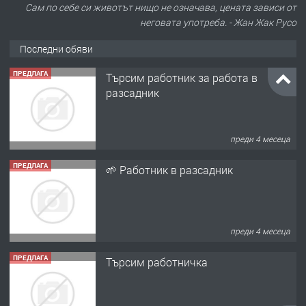
Сам по себе си животът нищо не означава, цената зависи от
разсадник
неговата употреба. - Жан Жак Русо
Последни обяви
преди 4 месеца
ПРЕДЛАГА
🌱 Работник в разсадник
преди 4 месеца
ПРЕДЛАГА
Търсим работничка
преди 10 месеца
ПРЕДЛАГА
Продава употребявани чисти и
запазени матраци за спални.