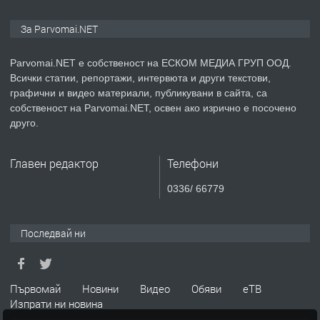
ПРЕДЛАГА
Уроци по Математика
За Parvomai.NET
Parvomai.NET е собственост на ЕСКОМ МЕДИА ГРУП ООД.
Всички статии, репортажи, интервюта и други текстови,
преди 1 година
графични и видео материали, публикувани в сайта, са
собственост на Parvomai.NET, освен ако изрично е посочено
ПРЕДЛАГА
друго.
Продавам апартамент - гр.
Първомай
Главен редактор
Телефони
0336/ 66779
преди 1 година
ТЪРСИ
Търсим работник
Последвай ни
преди 1 година
Първомай
Новини
Видео
Обяви
еТВ
Изпрати ни новина