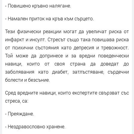
- Повишено кръвно налягане.
- Намален приток на кръв към сърцето.
Тези физически реакции могат да увеличат риска от
инфаркт и инсулт. Стресът също така повишава риска
от психични състояния като депресия и тревожност.
Той може да допринесе и за вредни поведенчески
навици, които от своя страна да доведат до
заболявания като диабет, затлъстяване, сърдечни
болести и безсъние.
Сред вредните навици, които експертите свързват със
стреса, са:
- Преяждане.
- Нездравословно хранене.