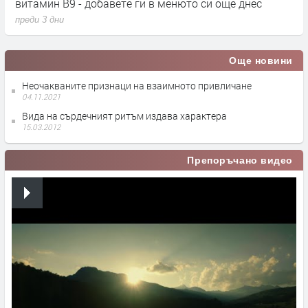
профил на кръвта
п
преди 1 седмица
Още новини
Неочакваните признаци на взаимното привличане
04.11.2021
Вида на сърдечният ритъм издава характера
15.03.2012
Препоръчано видео