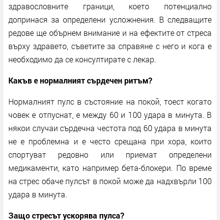
здравословните граници, което потенциално
допринася за определени усложнения. В следващите
редове ще обърнем внимание и на ефектите от стреса
върху здравето, съветите за справяне с него и кога е
необходимо да се консултирате с лекар.
Какъв е нормалният сърдечен ритъм?
Нормалният пулс в състояние на покой, тоест когато
човек е отпуснат, е между 60 и 100 удара в минута. В
някои случаи сърдечна честота под 60 удара в минута
не е проблемна и е често срещана при хора, които
спортуват редовно или приемат определени
медикаменти, като например бета-блокери. По време
на стрес обаче пулсът в покой може да надхвърли 100
удара в минута.
Защо стресът ускорява пулса?