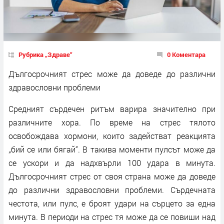
Рубрика „Здраве“
0 Коментара
Дългосрочният стрес може да доведе до различни
здравословни проблеми
Средният сърдечен ритъм варира значително при
различните хора. По време на стрес тялото
освобождава хормони, които задействат реакцията
„бий се или бягай“. В такива моменти пулсът може да
се ускори и да надхвърли 100 удара в минута.
Дългосрочният стрес от своя страна може да доведе
до различни здравословни проблеми. Сърдечната
честота, или пулс, е броят удари на сърцето за една
минута. В периоди на стрес тя може да се повиши над