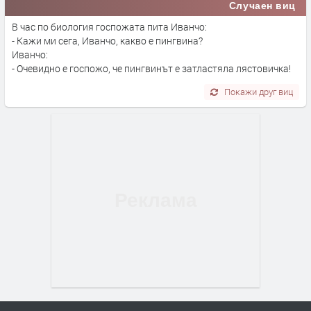
Случаен виц
В час по биология госпожата пита Иванчо:
- Кажи ми сега, Иванчо, какво е пингвина?
Иванчо:
- Очевидно е госпожо, че пингвинът е затластяла лястовичка!
Покажи друг виц
ПРЕДЛАГА
Търсим работник за работа в