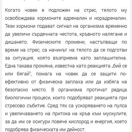
Когато човек е подложен на стрес, тялото му
освобождава хормоните адреналин и норадреналин.
Тези хормони подават сигнал на организма временно
да увеличи сърдечната честота, кръвното налягане и
дишането. Физическите промени, настъпващи по
време на стрес, са начинът на тялото да се подготви
за ситуация, която възприема като заплашителна.
Една такава промяна, известна като реакцията „бий се
или бягай“, помага на човек да се защити по-
ефективно от физическа заплаха или да избяга на
безопасно място. В организма протичат редица
биологични процеси, които подобряват реакцията при
стресово събитие. Сред тях са ускоряването на пулса
и увеличаването на притока на кръв към мускулите,
за да им се осигури повече кислород и енергия, което
подобрява физическата им дейност.