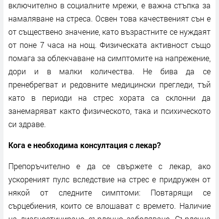
включително в социалните мрежи, е важна стъпка за
намаляване на стреса. Освен това качественият сън е
от съществено значение, като възрастните се нуждаят
от поне 7 часа на нощ. Физическата активност също
помага за облекчаване на симптомите на напрежение,
дори и в малки количества. Не бива да се
пренебрегват и редовните медицински прегледи, тъй
като в периоди на стрес хората са склонни да
занемаряват както физическото, така и психическото
си здраве.
Кога е необходима консултация с лекар?
Препоръчително е да се свържете с лекар, ако
ускореният пулс вследствие на стрес е придружен от
някой от следните симптоми: Повтарящи се
сърцебиения, които се влошават с времето. Наличие
на диагностицирано сърдечно заболяване. Сърдечна