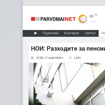
°C
38
Първомай
България
Светът
Н
НОИ: Разходите за пенсии
12:09, 11 май 2026 г.
1,641