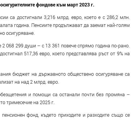
осигурителните фондове към март 2023 г.
ии са достигнали 3,216 млрд. евро, което е с 286,2 млн.
алата година. Пенсиите продължават да заемат най-голям
но осигуряване.
е 2 068 299 души – с 13 361 повече спрямо година по-рано.
достигнал 517,36 евро, което представлява ръст от 9% на
рания бюджет на държавното обществено осигуряване са
лизат на над 2 млрд. евро.
обезщетения и помощи са останали почти без промяна –
ото тримесечие на 2025 г.
 пенсионен фонд, където приходите и разходите също се