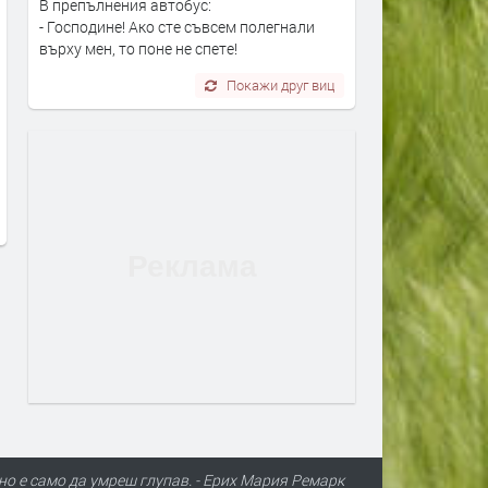
В препълнения автобус:
- Господине! Ако сте съвсем полегнали
върху мен, то поне не спете!
Покажи друг виц
Най-застрашени от
Адвокат Марковски за
западнонилска треска са
убийството в Пловдив: Н
хората над 60 години и тези с
виждал подобна жестокос
имунен дефицит
садизъм от непълнолетни
случаят е безпрецеденте
преди 1 ден
преди 1 ден
но е само да умреш глупав. - Ерих Мария Ремарк