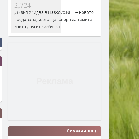
2,724
„Визия Х“ идва в Haskovo.NET – новото
предаване, което ще говори за темите,
които другите избягват
Случаен виц