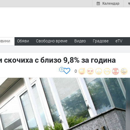
Календар
овини
Обяви
Свободно време
Видео
Градове
eTV
 скочиха с близо 9,8% за година
0
0