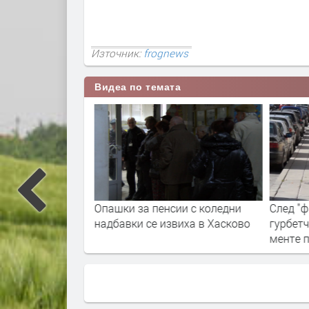
Източник:
frognews
Видеа по темата
 със заявления
Опашки за пенсии с коледни
След "
е от началото
надбавки се извиха в Хасково
гурбет
менте 