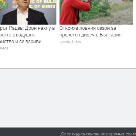
ът Радев: Дрон нахлу в
Откриха ловния сезон за
ското въздушно
прелетен дивеч в България
нство и се взриви
преди 1 ден
 часа
Да се родиш глупав не е срамно, срам