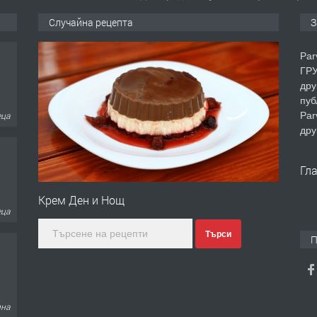
Случайна рецепта
З
Par
ГРУ
дру
пуб
Par
еца
дру
Гл
Крем Ден и Нощ
еца
Търси
П
ина