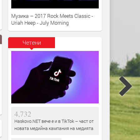
Музика – 2017 Rock Meets Classic -
Uriah Heep - July Morning
Четени
Над 3 000 души със заявления
Опашки за пенсии с коле
за пенсиониране от началото
надбавки се извиха в Ха
на годината
4,732
Haskovo.NET вече е и в TikTok – част от
новата медийна кампания на медията