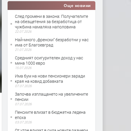
Още новини
След промени в закона: Получателите
на обезщетения за безработица от
чужбина намаляха наполовина
22.07.2026
Най-много „френски“ безработни у нас
има от Благоевград
21.07.2026
Средният осигурителен доход у нас
мина 1000 евро
15.07.2026
Има бум на нови пенсионери заради
края на ковид добавката
07.07.2026
Започва изплащането на увеличените
пенсии
07.07.2026
Пенсиите влизат в бюджетна ледена
епоха
03.07.2026
От утре влизат в сила новите размери