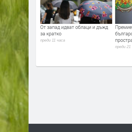
адежкия хълм:
От запад идват облаци и дъжд
Премиер
ият модел на
за кратко
българ
ли“ до България?
простра
преди 11 часа
преди 21