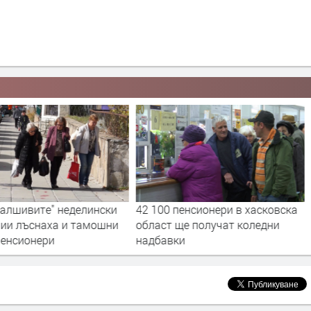
фалшивите" неделински
42 100 пенсионери в хасковска
чии лъснаха и тамошни
област ще получат коледни
пенсионери
надбавки