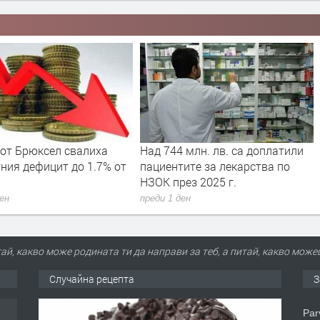
 от Брюксел свалиха
Над 744 млн. лв. са доплатили
ния дефицит до 1.7% от
пациентите за лекарства по
НЗОК през 2025 г.
ден
преди 1 ден
ай, какво може родината ти да направи за теб, а питай, какво може
Случайна рецепта
З
Par