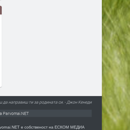
Вече може да се подават молби
Дигитално евро: портмон
за личен фалит
е вече в нашия смартфон
преди 1 ден
преди 2 дни
ш да направиш ти за родината си. - Джон Кенеди
а Parvomai.NET
vomai.NET е собственост на ЕСКОМ МЕДИА