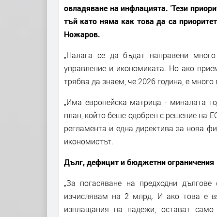
овладяване на инфлацията. 'Тези приори
тъй като няма как това да са приорите
Ножаров.
„Налага се да бъдат направени мног
управление и икономиката. Но ако прием
трябва да знаем, че 2026 година, е много
„Има европейска матрица - миналата го
план, който беше одобрен с решение на Е
регламента и една директива за нова фис
икономистът.
Дълг, дефицит и бюджетни ограничения
„За погасяване на предходни дългове 
изчислявам на 2 млрд. И ако това е вя
изплащания на падежи, остават само