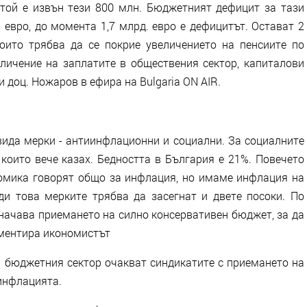
той е извън тези 800 млн. Бюджетният дефицит за тази
д. евро, до момента 1,7 млрд. евро е дефицитът. Остават 2
оито трябва да се покрие увеличението на пенсиите по
личение на заплатите в обществения сектор, капиталови
 доц. Ножаров в ефира на Bulgaria ON AIR.
вида мерки - антиинфлационни и социални. За социалните
които вече казах. Бедността в България е 21%. Повечето
номика говорят общо за инфлация, но имаме инфлация на
ди това мерките трябва да засегнат и двете посоки. По
начава приемането на силно консервативен бюджет, за да
оментира икономистът
в бюджетния сектор очакват синдикатите с приемането на
инфлацията.