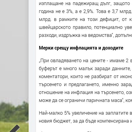
изплащане на падежиращ дълг, защото 
година не е 3%, а е 2,9%. Това е 3,7 млр
млрд. в рамките на този дефицит, от к
швейцарското правило, потенциално уве
разходи, издръжка на ведомства“, допълни
Мерки срещу инфлацията и доходите
„При овладяването на цените - имаме 2 
буферът е много малък заради данните, 
коментатори, които не разбират от ико
търсенето и предлагането, именно зара
отношение на инфлация на търсенето, оз
може да се ограничи паричната маса“, к
Най-малко 5% увеличение на заплатите 
новия бюджет, за да бъде компенсирана 