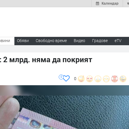
Календар
овини
Обяви
Свободно време
Видео
Градове
eTV
 2 млрд. няма да покрият
0
0