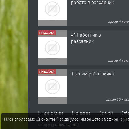
работа в разсадник
преди 4 мес
ПРЕДЛАГА
🌱 Работник в
разсадник
преди 4 мес
ПРЕДЛАГА
Търсим работничка
преди 10 мес
ПРЕДЛАГА
Продава употребявани
Първомай
Новини
Видео
Об
чисти и запазени
Ние използваме „бисквитки“, за да улесним вашето сърфиране.
На
матраци за спални.
© Copyright
Haskovo.NET