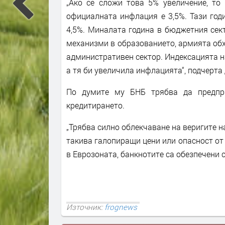
„Ако се сложи това 5% увеличение, то
официалната инфлация е 3,5%. Тази год
4,5%. Миналата година в бюджетния сек
механизми в образованието, армията обхв
административен сектор. Индексацията на
а тя би увеличила инфлацията“, подчерта
По думите му БНБ трябва да предпри
кредитирането.
„Трябва силно облекчаване на веригите н
такива галопиращи цени или опасност от 
в Еврозоната, банкнотите са обезпечени с
Източник:
frognews