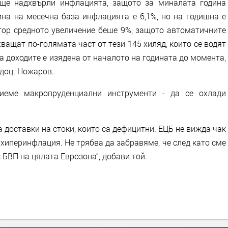
 ще надхвърли инфлацията, защото за миналата година
ина на месечна база инфлацията е 6,1%, но на годишна е
тор средното увеличение беше 9%, защото автоматичните
ащат по-голямата част от тези 145 хиляд, които се водят
 доходите е изядена от началото на годината до момента,
 доц. Ножаров.
еме макропруденциални инструменти - да се охлади
а доставки на стоки, които са дефицитни. ЕЦБ не вижда чак
хиперинфлация. Не трябва да забравяме, че след като сме
 БВП на цялата Еврозона“, добави той.