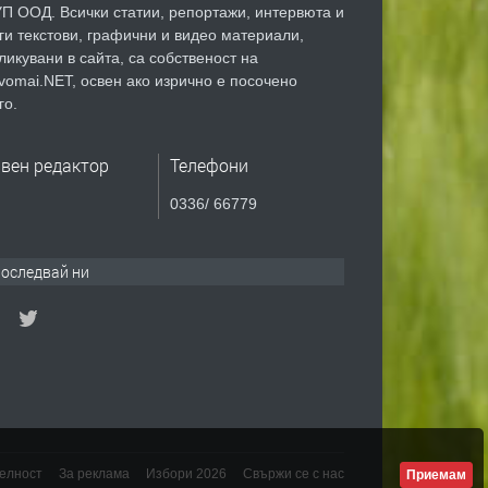
П ООД. Всички статии, репортажи, интервюта и
ги текстови, графични и видео материали,
ликувани в сайта, са собственост на
vomai.NET, освен ако изрично е посочено
го.
авен редактор
Телефони
0336/ 66779
оследвай ни
елност
За реклама
Избори 2026
Свържи се с нас
Приемам