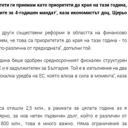
тети ги приемам като приоритети до края на тази година,
тите за 4-годишен мандат', каза икономистът доц. Щерьо
о други съществени реформи в областта на финансово
ем, че това са приоритетите до края на тази година - то
 по-различна от предходната“, допълни той.
дина беше одобрен средносрочният фискален структурен
С и е задължителен за България. Той е в изпълнение на два
кална уредба на ЕС, която влиза в сила в момента“, каза
са отишли 2,5 млн., а рамката за цялата година аз я
рно, за нов нетен първичен дълг, който е различен от
 800 млн., това е много важно. Няма ограничения за