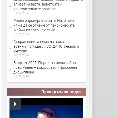
влизат хазарта, винетките и
осигурителните прагове
01.07.2026
Радев опроверга своите: Нито цент
няма да се отнеме от пенсионерите.
Майчинството не е тема
03.06.2026
Съкращенията няма да важат за
военни, полицаи, НСО, ДАНС, лекари и
учители
20.05.2026
Бюджет 2026: Първият голям избор
пред Радев – комфорт или фискална
дисциплина
07.05.2026
Препоръчано видео