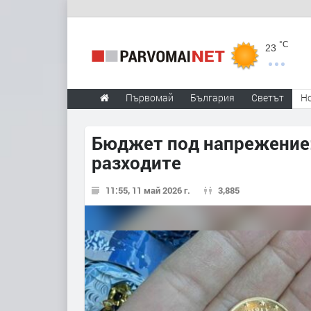
°C
23
Първомай
България
Светът
Н
Бюджет под напрежение:
разходите
11:55, 11 май 2026 г.
3,885