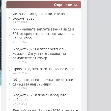
Още новини
Йотова няма да наложи вето на
Бюджет 2026
29.07.2026
Минималната заплата вече няма да е
50% от средната, засега се замразява
на 620 евро
22.07.2026
Бюджет 2026 на второ четене в
комисия. Депутатите решават за
самолетите в Безмер
21.07.2026
Приеха Бюджет 2026 на първо четене
15.07.2026
Общините погват всички с неплатени
данъци за над 375 евро
12.07.2026
Бюджет 2026 влиза в Народното
събрание
07.07.2026
Днес обсъждат Бюджет 2026; в мерките