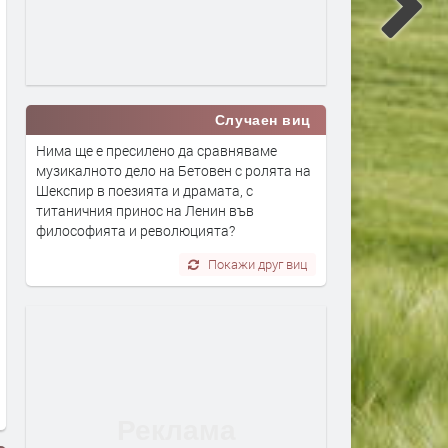
Случаен виц
Нима ще е пресилено да сравняваме
музикалното дело на Бетовен с ролята на
Шекспир в поезията и драмата, с
титаничния принос на Ленин във
философията и революцията?
Покажи друг виц