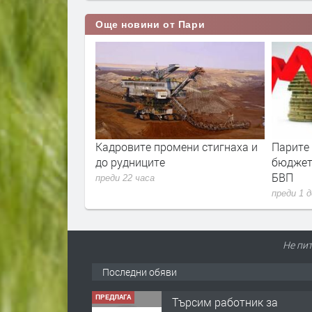
Още новини от Пари
ла е скочила с
Кадровите промени стигнаха и
Парите
ец. И
до рудниците
бюджет
 расте
БВП
преди 22 часа
преди 1 
Не пит
Последни обяви
ПРЕДЛАГА
Търсим работник за