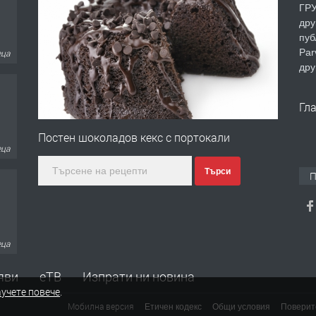
ГРУ
дру
пуб
Par
еца
дру
Гл
Постен шоколадов кекс с портокали
еца
Търси
П
еца
яви
еТВ
Изпрати ни новина
учете повече
.
Мобилна версия
Етичен кодекс
Общи условия
Поверит