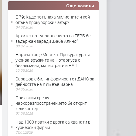
Още новини
Е-79: Къде потънаха милионите и кой
опъна прокурорски чадър?
04.08.2026
Архитект от управлението на ГЕРБ бе
задържан заради „Баба Алино“
03.07.2026
Наричан още Мозъка: Прокуратурата
укрива връзките на Нотариуса с
бизнесмени, магистрати и НАП
10.06.2026
Сарафов е бил информиран от ДАНС за
дейността на КУБ във Варна
04.06.2026
При акция срещу
наркоразпространението бе открит
хеликоптер
01.06.2026
Над 1000 пратки с дрога са хванати в
куриерски фирми
28.05.2026