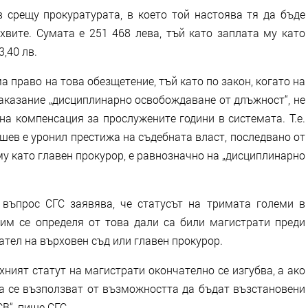
в срещу прокуратурата, в което той настоява тя да бъде
хвите. Сумата е 251 468 лева, тъй като заплата му като
3,40 лв.
а право на това обезщетение, тъй като по закон, когато на
аказание „дисциплинарно освобождаване от длъжност“, не
а компенсация за прослужените години в системата. Т.е.
шев е уронил престижа на съдебната власт, последвано от
у като главен прокурор, е равнозначно на „дисциплинарно
 въпрос СГС заявява, че статусът на тримата големи в
им се определя от това дали са били магистрати преди
тел на върховен съд или главен прокурор.
ехният статут на магистрати окончателно се изгубва, а ако
да се възползват от възможността да бъдат възстановени
СВ“, пише СГС.