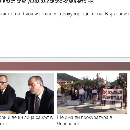
та власт след указа за освобождаването му.
ението на бившия главен прокурор ще е на Върховния
ри и вещи лица са кът в
Ще има ли прокуратура в
ско
Чепеларе?