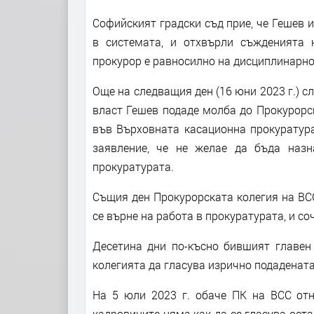
Софийският градски съд прие, че Гешев и
в системата, и отхвърли съжденията 
прокурор е равносилно на дисциплинарно 
Още на следващия ден (16 юни 2023 г.) с
власт Гешев подаде молба до Прокурорс
във Върховната касационна прокуратура
заявление, че не желае да бъда наз
прокуратурата.
Същия ден Прокурорската колегия на ВСС
се върне на работа в прокуратурата, и со
Десетина дни по-късно бившият главен 
колегията да гласува изрично подадената
На 5 юли 2023 г. обаче ПК на ВСС отн
кадровиците няма как да се гласува оста