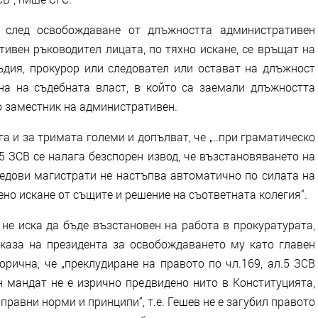
е след освобождаване от длъжността административен
ивен ръководител лицата, по тяхно искане, се връщат на
дия, прокурор или следовател или остават на длъжност
на на съдебната власт, в който са заемали длъжността
о заместник на административен.
га и за тримата големи и допълват, че „..при граматическо
5 ЗСВ се налага безспорен извод, че възстановяването на
едови магистрати не настъпва автоматично по силата на
ено искане от същите и решение на съответната колегия“.
не иска да бъде възстановен на работа в прокуратурата,
указа на президента за освобождаването му като главен
орична, че „преклудиране на правото по чл.169, ал.5 ЗСВ
н мандат не е изрично предвидено нито в Конституцията,
 правни норми и принципи“, т.е. Гешев не е загубил правото