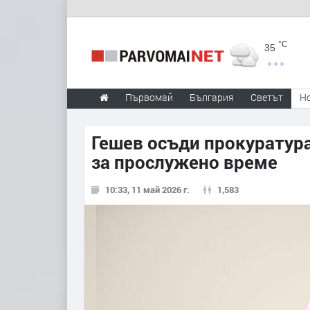
°C
35
Първомай
България
Светът
Н
Гешев осъди прокуратура
за прослужено време
10:33, 11 май 2026 г.
1,583