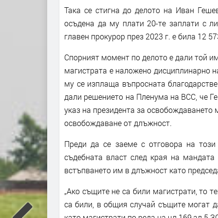
Така се стигна до делото на Иван Геше
осъдена да му плати 20-те заплати с ли
главен прокурор през 2023 г. е била 12 57
Спорният момент по делото е дали той им
магистрата е наложено дисциплинарно н
му се изплаща въпросната благодарствен
дали решението на Пленума на ВСС, че Ге
указ на президента за освобождаването м
освобождаване от длъжност.
Преди да се заеме с отговора на този
съдебната власт след края на мандата 
встъпването им в длъжност като председа
„Ако същите не са били магистрати, то т
са били, в общия случай същите могат 
като магистрати по реда на чл.169,ал.5 З