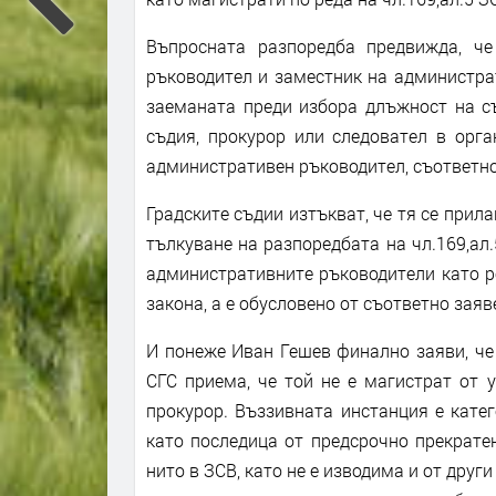
Въпросната разпоредба предвижда, ч
ръководител и заместник на администрат
заеманата преди избора длъжност на съ
съдия, прокурор или следовател в орга
административен ръководител, съответн
Градските съдии изтъкват, че тя се прила
тълкуване на разпоредбата на чл.169,ал.
административните ръководители като р
закона, а е обусловено от съответно заяв
И понеже Иван Гешев финално заяви, че 
СГС приема, че той не е магистрат от 
прокурор. Въззивната инстанция е катег
като последица от предсрочно прекрате
нито в ЗСВ, като не е изводима и от други