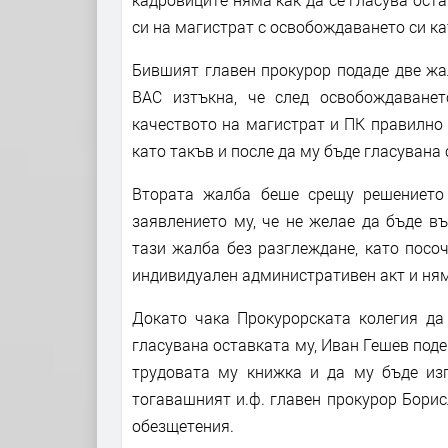
си на магистрат с освобождаването си ка
Бившият главен прокурор подаде две жа
ВАС изтъкна, че след освобождаване
качеството на магистрат и ПК правилно 
като такъв и после да му бъде гласувана 
Втората жалба беше срещу решението 
заявлението му, че не желае да бъде в
тази жалба без разглеждане, като посо
индивидуален административен акт и ня
Докато чака Прокурорската колегия да 
гласувана оставката му, Иван Гешев поде
трудовата му книжка и да му бъде изп
тогавашният и.ф. главен прокурор Борис
обезщетения.