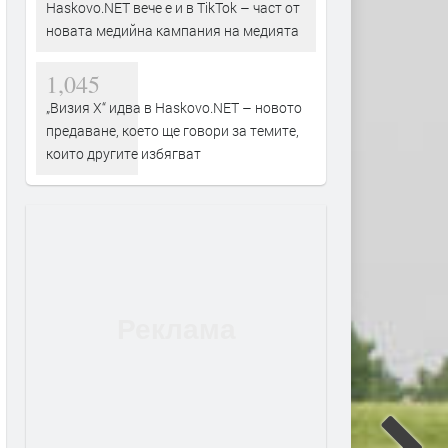
Haskovo.NET вече е и в TikTok – част от
новата медийна кампания на медията
1,045
„Визия Х“ идва в Haskovo.NET – новото
предаване, което ще говори за темите,
които другите избягват