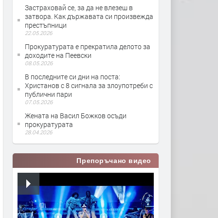
Застраховай се, за да не влезеш в
затвора. Как държавата си произвежда
престъпници
22.05.2026
Прокуратурата е прекратила делото за
доходите на Пеевски
08.05.2026
В последните си дни на поста:
Христанов с 8 сигнала за злоупотреби с
публични пари
07.05.2026
Жената на Васил Божков осъди
прокуратурата
28.04.2026
Препоръчано видео