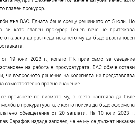
то главен прокурор.
лби във ВАС. Едната беше срещу решението от 5 юли. Но
то си като главен прокурор Гешев вече не притежава
е отказала да разгледа искането му да бъде възстановен
оставката.
от 19 юни 2023 г., когато ПК прие само за сведение
ъзстановен на работа в прокуратурата. ВАС обаче остави
чи, че въпросното решение на колегията не представлява
ма самостоятелно правно значение.
се произнесе по писмото му, с което настоява да бъде
 молба в прокуратурата, с която поиска да бъде оформена
латено обезщетение от 20 заплати. На 10 юли 2023 г.
лав Сарафов издаде заповед, че не му се дължат никакви