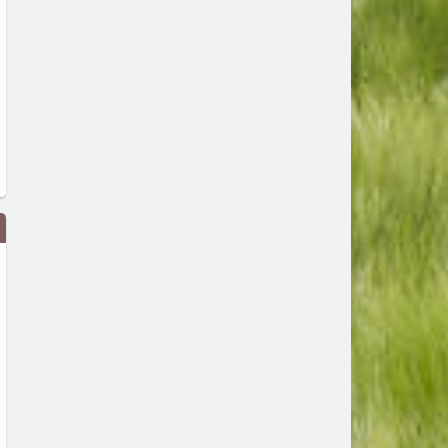
Петима души са задържани при
Прокурори и вещи лица са
акция на ГДБОП и
Смолянско
специализираната прокуратура