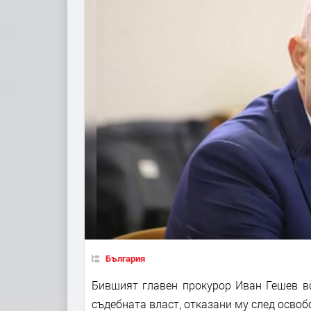
България
Бившият главен прокурор Иван Гешев вс
съдебната власт, отказани му след освоб