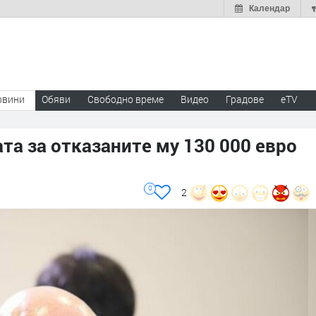
Календар
овини
Обяви
Свободно време
Видео
Градове
eTV
та за отказаните му 130 000 евро
0
2