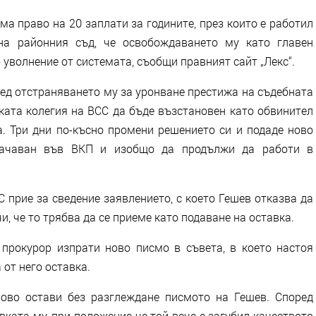
ма право на 20 заплати за годините, през които е работил
на районния съд, че освобождаването му като главен
уволнение от системата, съобщи правният сайт „Лекс“.
лед отстраняването му за уронване престижа на съдебната
ката колегия на ВСС да бъде възстановен като обвинител
. Три дни по-късно промени решението си и подаде ново
начаван във ВКП и изобщо да продължи да работи в
 прие за сведение заявлението, с което Гешев отказва да
чи, че то трябва да се приеме като подаване на оставка.
прокурор изпрати ново писмо в съвета, в което настоя
 от него оставка.
ово остави без разглеждане писмото на Гешев. Според
вката му, при положение че той вече е загубил качеството