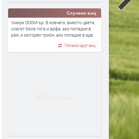
Случаен виц
Умира DOOM-ър. В ковчега, вместо цветя,
слагат бяла тога и арфа, ако попадне в
рая, и моторен трион, ако попадне в ада.
Покажи друг виц