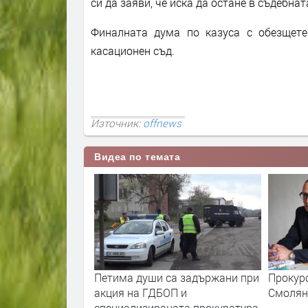
си да заяви, че иска да остане в съдебна
Финалната дума по казуса с обезщет
касационен съд.
Източник:
offnews
Видеа по темата
уратура в
Петима души са задържани при
Прокуро
акция на ГДБОП и
Смолян
специализираната прокуратура