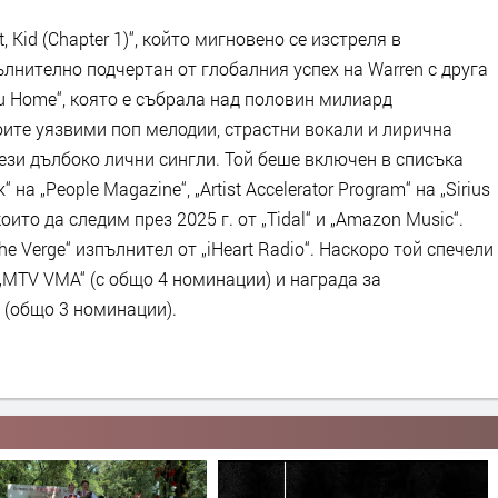
ht, Kid (Chapter 1)“, който мигновено се изстреля в
ълнително подчертан от глобалния успех на Warren с друга
u Home“, която е събрала над половин милиард
оите уязвими поп мелодии, страстни вокали и лирична
тези дълбоко лични сингли. Той беше включен в списъка
“ на „People Magazine“, „Artist Accelerator Program“ на „Sirius
оито да следим през 2025 г. от „Tidal“ и „Amazon Music“.
e Verge“ изпълнител от „iHeart Radio“. Наскоро той спечели
„MTV VMA“ (с общо 4 номинации) и награда за
 (общо 3 номинации).