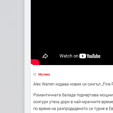
Музика
Alex Warren издава новия си сингъл „Fine Pl
Романтичната балада подчертава мощния 
осигури утеха дори в най-мрачните времена
по време на разпродаденото си турне в Е