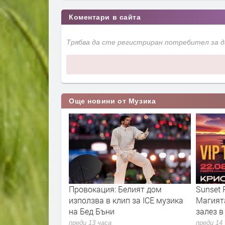
Коментари в сайта
Трябва да сте регистриран потребител за 
Още новини от Музика
рекратява
Провокация: Белият дом
Sunset P
нцертните изяви
използва в клип за ICE музика
Магият
на Бед Бъни
залез 
преди 13 часа
преди 14