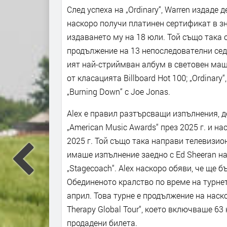
След успеха на „Ordinary“, Warren издаде де
наскоро получи платинен сертификат в з
издаването му на 18 юли. Той също така о
продължение на 13 непоследователни седмици
ият най-стриймван албум в световен маща
от класацията Billboard Hot 100; „Ordinary“, „
„Burning Down“ с Joe Jonas.
Alex е правил разтърсващи изпълнения, 
„American Music Awards“ през 2025 г. и на
2025 г. Той също така направи телевизионн
имаше изпълнение заедно с Ed Sheeran на „
„Stagecoach“. Аlex наскоро обяви, че ще 
Обединеното кралство по време на турнето
април. Това турне е продължение на наск
Therapy Global Tour“, което включваше 63
продадени билета.