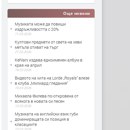
Още новини
Музиката може да повиши
издръжливостта с 20%
11.05.2026
Култови предмети от света на хеви
метъла отиват на търг
27.03.2026
Kehlani издава едноименен албум в
края на април
19.03.2026
Видеото на хита на Lorde „Royals“ влезе
в клуба „Милиард гледания“
19.03.2026
Михаела Филева по-откровена от
всякога в новата си песен
13.03.2026
Музиката на английски език губи
доминиращата си позиция в
класациите
13.03.2026