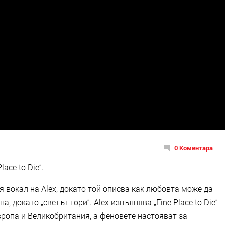
0 Коментара
ace to Die“.
вокал на Alex, докато той описва как любовта може да
, докато „светът гори“. Alex изпълнява „Fine Place to Die“
вропа и Великобритания, а феновете настояват за