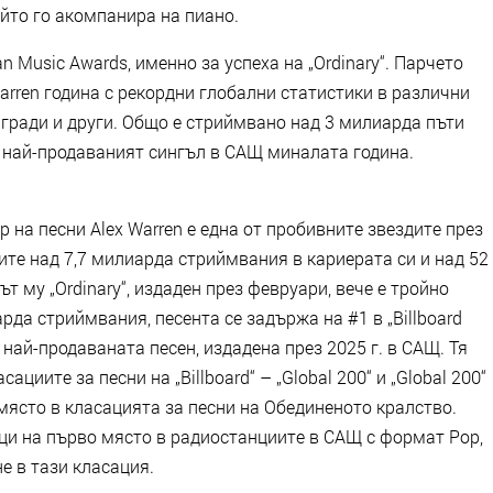
ойто го акомпанира на пиано.
n Music Awards, именно за успеха на „Ordinary“. Парчето
rren година с рекордни глобални статистики в различни
агради и други. Общо е стриймвано над 3 милиарда пъти
е най-продаваният сингъл в САЩ миналата година.
на песни Alex Warren е една от пробивните звездите през
ите над 7,7 милиарда стриймвания в кариерата си и над 52
т му „Ordinary“, издаден през февруари, вече е тройно
рда стриймвания, песента се задържа на #1 в „Billboard
 най-продаваната песен, издадена през 2025 г. в САЩ. Тя
циите за песни на „Billboard“ – „Global 200“ и „Global 200“
място в класацията за песни на Обединеното кралство.
ици на първо място в радиостанциите в САЩ с формат Pop,
е в тази класация.