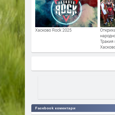
y Kravitz - I
Хасково Rock 2025
Открих
Again
народн
Тракия 
Хасков
Facebook коментари