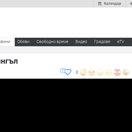
Календар
овини
Обяви
Свободно време
Видео
Градове
eTV
ингъл
0
0