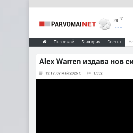
°C
29
Първомай
България
Светът
Н
Alex Warren издава нов с
13:17, 07 май 2026 г.
1,552