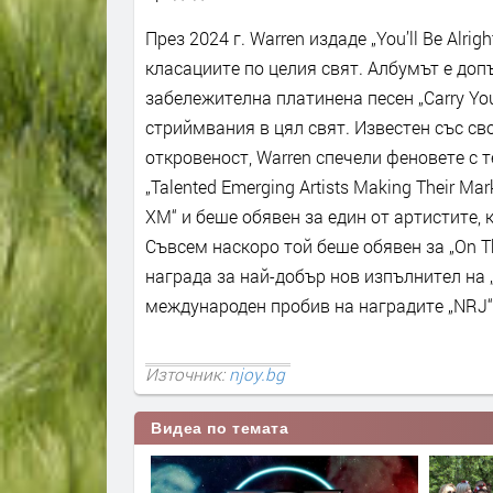
През 2024 г. Warren издаде „You’ll Be Alrig
класациите по целия свят. Албумът е доп
забележителна платинена песен „Carry Yo
стриймвания в цял свят. Известен със св
откровеност, Warren спечели феновете с 
„Talented Emerging Artists Making Their Mark
XM“ и беше обявен за един от артистите, к
Съвсем наскоро той беше обявен за „On Th
награда за най-добър нов изпълнител на 
международен пробив на наградите „NRJ“
Източник:
njoy.bg
Видеа по темата