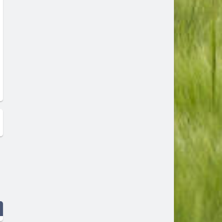
Bring Me The Horizon - Kool-Aid
Goddard. x Cat Burns - Was
(Lyric Video)
Youth (Official Audio)