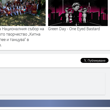
а Националния събор на
Green Day - One Eyed Bastard
ото творчество „Китна
пее и танцува“ в
о.