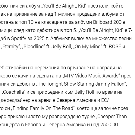
бютния си албум „You’ll Be Alright, Kid“ през юли, който
нак на признание за над 1 милион продадени албума от
стана в топ 10 на класацията за албуми Billboard 200 в
, след като дебютира в топ 5. „You’ll Be Alright, Kid“ е 7-
б в Spotify за 2025 г. Албумът включва множество песни
Eternity“, „Bloodline“ ft. Jelly Roll, „On My Mind“ ft. ROSÉ и
дебютирайки на церемония по връчване на награди на
скоро се качи на сцената на „MTV Video Music Awards“ през
ия си дебют в „The Tonight Show Starring Jimmy Fallon“,
Coachella“ и се присъедини към Jelly Roll по време на
бъде хедлайнер на арени в Северна Америка и ЕС/
 си „Finding Family On The Road“, което ще започне през
оро приключилото му разпродадено турне „Cheaper Than
 концерта в Европа и Северна Америка и над 250 000