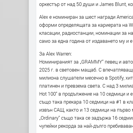
оркестър от над 50 души и James Blunt, к
Alex е номиниран за шест награди America
оформи определящата за кариерата на Wa
класации, радиостанции, номинации за н
само за една година от издаването му и 
За Alex Warren:
Номинираният за „GRAMMY“ певец и автор 
2025 г. в световен мащаб. С впечатляващ
милиона слушатели месечно в Spotify, хитъ
платинен и превзема света. С над 3 милиа
Hot 100“ в продължение на 10 седмици и е
също така прекара 10 седмици на #1 в класа
извън САЩ, както и 13 седмици на първо 
„Ordinary“ също така се задържа 16 седм
чупейки рекорда за най-дълго пребиваван