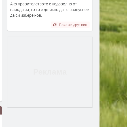
Ако правителството е недоволно от
народа си, то то е длъжно да го разпусне и
да си избере нов.
Покажи друг виц