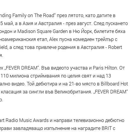
ding Family on The Road“ през лятото, като датите в
май, а в Азия и Австралия - през август. След пускането
ндон и Madison Square Garden в Ню Йорк, билетите бяха
ноамериканския етап, Alex пусна комедиен трейлър с
field, а след това привлече родения в Австралия - Robert
я.
lex „FEVER DREAM“. Във видеото участва и Paris Hilton. От
 110 милиона стриймвания по целия свят и над 13
но видео. Той дебютира и на 21-во място в Billboard Hot
а класация за сингли във Великобритания. „FEVER DREAM“
о.
art Radio Music Awards и направи телевизионно дебютно
аправи завладяващо изпълнение на наградите BRIT с