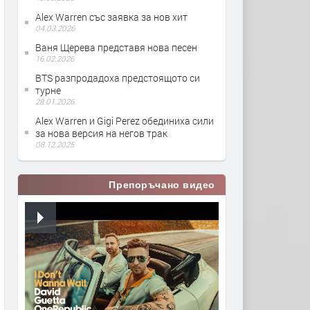
Alex Warren със заявка за нов хит
04.03.2026
Ваня Щерева представя нова песен
16.02.2026
BTS разпродадоха предстоящото си
турне
28.01.2026
Alex Warren и Gigi Perez обединиха сили
за нова версия на негов трак
08.12.2025
Препоръчано видео