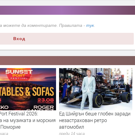
да можете да коментирате. Правилата -
тук
.
Вход
ort Festival 2026:
Ед Шийрън беше глобен заради
а на музиката и морския
незастрахован ретро
в Поморие
автомобил
 часа
преди 14 часа