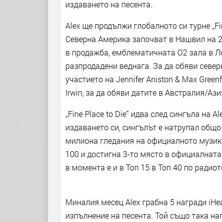
издаването на песента.
Alex ще продължи глобалното си турне „Fin
Северна Америка започват в Нашвил на 25 
в продажба, емблематичната O2 зала в Ло
разпродадени веднага. За да обяви север
участието на Jennifer Aniston & Max Green
Irwin, за да обяви датите в Австралия/Ази
„Fine Place to Die“ идва след сингъла на A
издаването си, сингълът е натрупал общо
милиона гледания на официалното музикал
100 и достигна 3-то място в официалнат
в момента е и в Топ 15 в Топ 40 по радиот
Миналия месец Alex грабна 5 награди iHe
изпълнение на песента. Той също така н