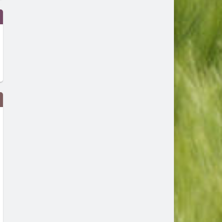
Джаз концертът 100 Miles for
Tarja Turunen ни кани на
Miles Davis идва в България
специалния си акустичен
през ноември
концерт
преди 14 часа
преди 1 ден