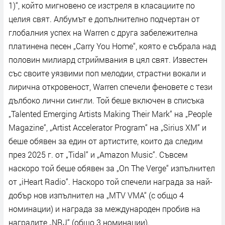
1)“, който мигновено се изстреля в класациите по
целия свят. Албумът е допълнително подчертан от
глобалния успех на Warren с друга забележителна
платинена песен „Carry You Home“, която е събрала над
половин милиард стриймвания в цял свят. Известен
със своите уязвими поп мелодии, страстни вокали и
лирична откровеност, Warren спечели феновете с тези
дълбоко лични сингли. Той беше включен в списъка
„Talented Emerging Artists Making Their Mark“ на „People
Magazine“, „Artist Accelerator Program“ на „Sirius XM“ и
беше обявен за един от артистите, които да следим
през 2025 г. от „Tidal“ и „Amazon Music“. Съвсем
наскоро той беше обявен за „On The Verge“ изпълнител
от „iHeart Radio“. Наскоро той спечели награда за най-
добър нов изпълнител на „MTV VMA“ (с общо 4
номинации) и награда за международен пробив на
наградите „NRJ“ (общо 3 номинации).