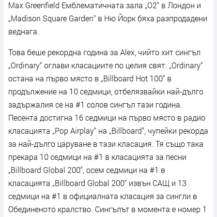
Max Greenfield Емблематичната зала „O2“ в Лондон и
„Madison Square Garden“ в Ню Йорк бяха разпродадени
веднага.
Това беше рекордна година за Alex, чийто хит сингъл
„Ordinary“ оглави класациите по целия свят. „Ordinary“
остана на първо място в „Billboard Hot 100“ в
продължение на 10 седмици, отбелязвайки най-дълго
задържалия се на #1 солов сингъл тази година.
Песента достигна 16 седмици на първо място в радио
класацията „Pop Airplay“ на „Billboard“, чупейки рекорда
за най-дълго царуване в тази класация. Тя също така
прекара 10 седмици на #1 в класацията за песни
„Billboard Global 200“, осем седмици на #1 в
класацията „Billboard Global 200“ извън САЩ и 13
седмици на #1 в официалната класация за сингли в
Обединеното кралство. Сингълът в момента е номер 1