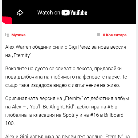
Музика
0 Коментара
Alex Warren обедини сили с Gigi Perez за нова версия
на „Eternity“.
Вокалите на дуото се сливат с лекота, придавайки
нова дълбочина на любимото на феновете парче. Те
също така издадоха видео с изпълнение на живо.
Оригиналната версия на „Eternity“ от дебютния албум
на Alex – „ You’ll Be Alright, Kid“, дебютира на #6 в
глобалната класация на Spotify и на #16 в Billboard
100.
Alex и Gigi изпълниха за първи път заедно „Eternity“ на