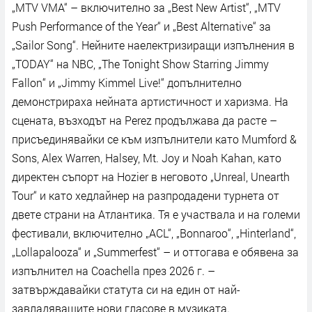
„MTV VMA“ – включително за „Best New Artist“, „MTV
Push Performance of the Year“ и „Best Alternative“ за
„Sailor Song“. Нейните наелектризиращи изпълнения в
„TODAY“ на NBC, „The Tonight Show Starring Jimmy
Fallon“ и „Jimmy Kimmel Live!“ допълнително
демонстрираха нейната артистичност и харизма. На
сцената, възходът на Perez продължава да расте –
присъединявайки се към изпълнители като Mumford &
Sons, Alex Warren, Halsey, Mt. Joy и Noah Kahan, като
директен съпорт на Hozier в неговото „Unreal, Unearth
Tour“ и като хедлайнер на разпродадени турнета от
двете страни на Атлантика. Тя е участвала и на големи
фестивали, включително „ACL“, „Bonnaroo“, „Hinterland“,
„Lollapalooza“ и „Summerfest“ – и оттогава е обявена за
изпълнител на Coachella през 2026 г. –
затвърждавайки статута си на един от най-
завладяващите нови гласове в музиката.