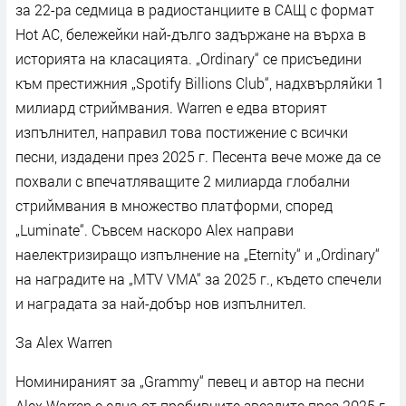
за 22-ра седмица в радиостанциите в САЩ с формат
Hot AC, бележейки най-дълго задържане на върха в
историята на класацията. „Ordinary“ се присъедини
към престижния „Spotify Billions Club“, надхвърляйки 1
милиард стриймвания. Warren е едва вторият
изпълнител, направил това постижение с всички
песни, издадени през 2025 г. Песента вече може да се
похвали с впечатляващите 2 милиарда глобални
стриймвания в множество платформи, според
„Luminate“. Съвсем наскоро Alex направи
наелектризиращо изпълнение на „Eternity“ и „Ordinary“
на наградите на „MTV VMA“ за 2025 г., където спечели
и наградата за най-добър нов изпълнител.
За Alex Warren
Номинираният за „Grammy“ певец и автор на песни
Alex Warren е една от пробивните звездите през 2025 г.