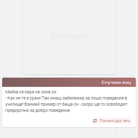
Случаен виц
Майка се кара на сина си:
- Как не те е срам! Пак имаш забележка за лошо поведение в
училище! Взимай пример от баща си - скоро ще го освободят
предсрочно за добро поведение.
Покажи друг виц