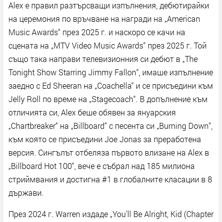
Alex е правил разтърсващи изпълнения, дебютирайки
на церемония по връчване на награди на „American
Music Awards“ през 2025 г. и наскоро се качи на
сцената на „MTV Video Music Awards“ през 2025 г. Той
също така направи телевизионния си дебют в „The
Tonight Show Starring Jimmy Fallon“, имаше изпълнение
заедно с Ed Sheeran на „Coachella“ и се присъедини към
Jelly Roll по време на „Stagecoach“. В допълнение към
отличията си, Alex беше обявен за януарския
„Chartbreaker“ на „Billboard“ с песента си „Burning Down“,
към която се присъедини Joe Jonas за преработена
версия. Сингълът отбеляза първото влизане на Alex в
„Billboard Hot 100“, вече е събрал над 185 милиона
стриймвания и достигна #1 в глобалните класации в 8
държави.
През 2024 г. Warren издаде „You’ll Be Alright, Kid (Chapter