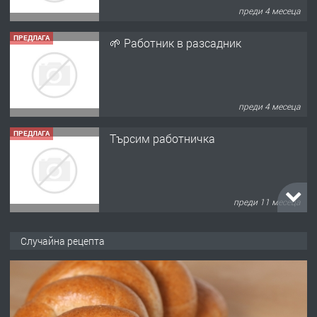
преди 4 месеца
ПРЕДЛАГА
Търсим работничка
преди 11 месеца
ПРЕДЛАГА
Продава употребявани чисти и
запазени матраци за спални.
преди 1 година
ПРЕДЛАГА
Работа за общи работници
Случайна рецепта
преди 1 година