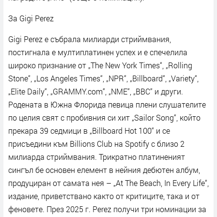
За Gigi Perez
Gigi Perez е събрала милиарди стриймвания,
постигнала е мултиплатинен успех и е спечелила
широко признание от „The New York Times“, „Rolling
Stone“, „Los Angeles Times“, „NPR“, „Billboard“, „Variety“,
„Elite Daily“, „GRAMMY.com“, „NME“, „BBC“ и други.
Родената в Южна Флорида певица плени слушателите
по целия свят с пробивния си хит „Sailor Song“, който
прекара 39 седмици в „Billboard Hot 100“ и се
присъедини към Billions Club на Spotify с близо 2
милиарда стриймвания. Трикратно платиненият
сингъл бе основен елемент в нейния дебютен албум,
продуциран от самата нея – „At The Beach, In Every Life“,
издание, приветствано както от критиците, така и от
феновете. През 2025 г. Perez получи три номинации за