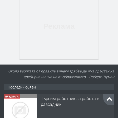
Около веригата от правила винаги трябва да има пръстен на
сребърна нишка на въображението. - Роберт Шуман
Последни обяви
ПРЕДЛАГА
🌱 Работник в разсадник