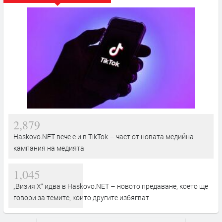
2,879
Haskovo.NET вече е и в TikTok – част от новата медийна
кампания на медията
1,045
„Визия Х“ идва в Haskovo.NET – новото предаване, което ще
говори за темите, които другите избягват