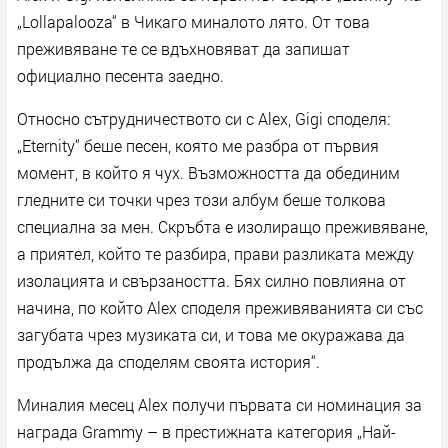
„Lollapalooza“ в Чикаго миналото лято. От това
преживяване те се вдъхновяват да запишат
официално песента заедно.
Относно сътрудничеството си с Alex, Gigi споделя:
„Eternity“ беше песен, която ме разбра от първия
момент, в който я чух. Възможността да обединим
гледните си точки чрез този албум беше толкова
специална за мен. Скръбта е изолиращо преживяване,
а приятел, който те разбира, прави разликата между
изолацията и свързаността. Бях силно повлияна от
начина, по който Alex споделя преживяванията си със
загубата чрез музиката си, и това ме окуражава да
продължа да споделям своята история“.
Миналия месец Alex получи първата си номинация за
награда Grammy – в престижната категория „Най-