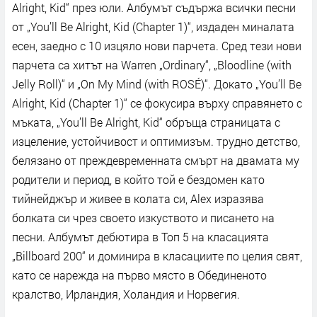
Alright, Kid“ през юли. Албумът съдържа всички песни
от „You’ll Be Alright, Kid (Chapter 1)“, издаден миналата
есен, заедно с 10 изцяло нови парчета. Сред тези нови
парчета са хитът на Warren „Ordinary“, „Bloodline (with
Jelly Roll)“ и „On My Mind (with ROSÉ)“. Докато „You’ll Be
Alright, Kid (Chapter 1)“ се фокусира върху справянето с
мъката, „You’ll Be Alright, Kid“ обръща страницата с
изцеление, устойчивост и оптимизъм. трудно детство,
белязано от преждевременната смърт на двамата му
родители и период, в който той е бездомен като
тийнейджър и живее в колата си, Alex изразява
болката си чрез своето изкуството и писането на
песни. Албумът дебютира в Топ 5 на класацията
„Billboard 200“ и доминира в класациите по целия свят,
като се нарежда на първо място в Обединеното
кралство, Ирландия, Холандия и Норвегия.