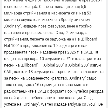
в световен мащаб. С впечатляващите над 5,6
милиарда стриймвания в кариерата си и над 53
милиона слушатели месечно в Spotify, хитът му
„Ordinary“, издаден през февруари, вече е тройно
платинен и превзема света. С над 2 милиарда
стриймвания, песента се задържа на #1 в „Billboard
Hot 100“ в продължение на 10 седмици и е най-
продаваната песен, издадена през 2025 г. в САЩ. Тя
също така прекара 10 седмици на #1 в класациите за
песни на „Billboard“ – „Global 200“ и „Global 200“ извън
САЩ, както и 13 седмици на първо място в класацията
за песни на Обединеното кралство. „Ordinary“ също
така се задържа 16 седмици на първо място в
радиостанциите в САЩ с формат Pop, чупейки рекорда
за най-дълго пребиваване в тази класация. След
успеха на „Ordinary“, Warren издаде албума си „You’ll Be