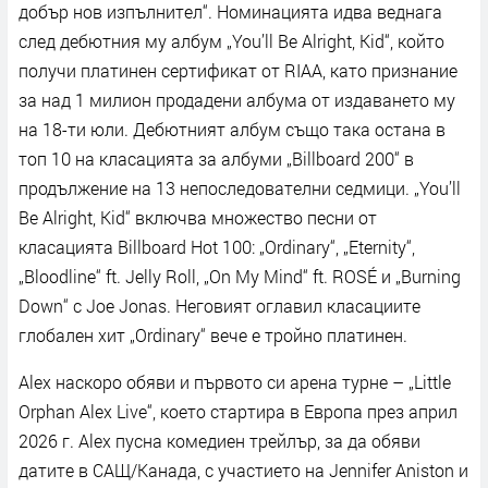
добър нов изпълнител“. Номинацията идва веднага
след дебютния му албум „You’ll Be Alright, Kid“, който
получи платинен сертификат от RIAA, като признание
за над 1 милион продадени албума от издаването му
на 18-ти юли. Дебютният албум също така остана в
топ 10 на класацията за албуми „Billboard 200“ в
продължение на 13 непоследователни седмици. „You’ll
Be Alright, Kid“ включва множество песни от
класацията Billboard Hot 100: „Ordinary“, „Eternity“,
„Bloodline“ ft. Jelly Roll, „On My Mind“ ft. ROSÉ и „Burning
Down“ с Joe Jonas. Неговият оглавил класациите
глобален хит „Ordinary“ вече е тройно платинен.
Alex наскоро обяви и първото си арена турне – „Little
Orphan Alex Live“, което стартира в Европа през април
2026 г. Alex пусна комедиен трейлър, за да обяви
датите в САЩ/Канада, с участието на Jennifer Aniston и