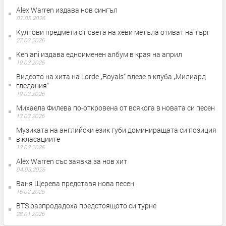
Alex Warren издава нов сингъл
07.05.2026
Култови предмети от света на хеви метъла отиват на търг
27.03.2026
Kehlani издава едноименен албум в края на април
19.03.2026
Видеото на хита на Lorde „Royals“ влезе в клуба „Милиард
гледания“
19.03.2026
Михаела Филева по-откровена от всякога в новата си песен
13.03.2026
Музиката на английски език губи доминиращата си позиция
в класациите
13.03.2026
Alex Warren със заявка за нов хит
04.03.2026
Ваня Щерева представя нова песен
16.02.2026
BTS разпродадоха предстоящото си турне
28.01.2026