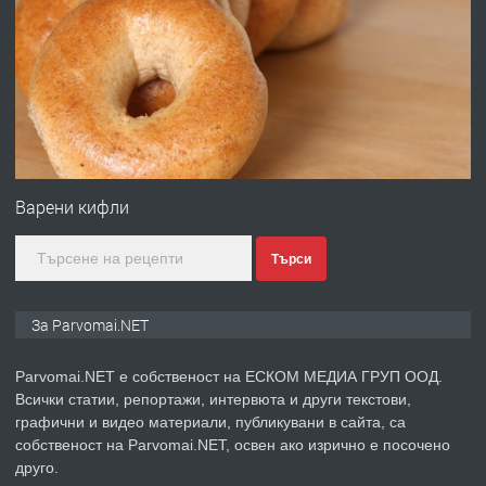
ПРЕДЛАГА
Първи поход "По стъпките на Ангел
Войвода"
преди 1 година
ПРЕДЛАГА
Монтажник на малки детайли за
медицинската индустрия
Варени кифли
Търси
преди 1 година
ПРЕДЛАГА
Уроци по Математика
За Parvomai.NET
Parvomai.NET е собственост на ЕСКОМ МЕДИА ГРУП ООД.
Всички статии, репортажи, интервюта и други текстови,
преди 1 година
графични и видео материали, публикувани в сайта, са
собственост на Parvomai.NET, освен ако изрично е посочено
ПРЕДЛАГА
Продавам апартамент - гр.
друго.
Първомай