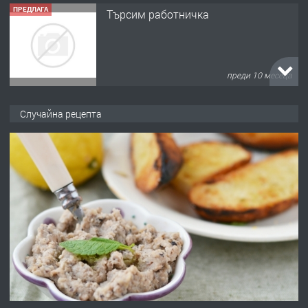
ПРЕДЛАГА
Търсим работничка
преди 10 месеца
ПРЕДЛАГА
Продава употребявани чисти и
Случайна рецепта
запазени матраци за спални.
преди 1 година
ПРЕДЛАГА
Работа за общи работници
преди 1 година
ПРЕДЛАГА
Първи поход "По стъпките на Ангел
Войвода"