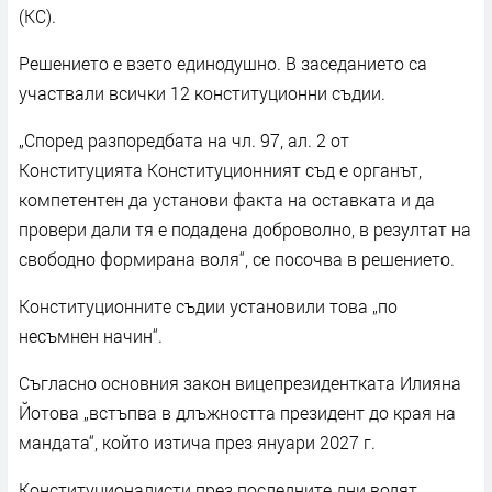
(КС).
Решението е взето единодушно. В заседанието са
участвали всички 12 конституционни съдии.
„Според разпоредбата на чл. 97, ал. 2 от
Конституцията Конституционният съд е органът,
компетентен да установи факта на оставката и да
провери дали тя е подадена доброволно, в резултат на
свободно формирана воля“, се посочва в решението.
Конституционните съдии установили това „по
несъмнен начин“.
Съгласно основния закон вицепрезидентката Илияна
Йотова „встъпва в длъжността президент до края на
мандата“, който изтича през януари 2027 г.
Конституционалисти през последните дни водят