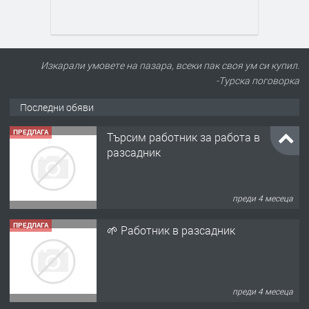
Изкарали умовете на пазара, всеки пак своя ум си купил.
-Турска поговорка
Последни обяви
ПРЕДЛАГА
Търсим работник за работа в
разсадник
преди 4 месеца
ПРЕДЛАГА
🌱 Работник в разсадник
преди 4 месеца