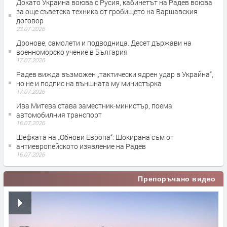
Докато Украйна воюва с Русия, кабинетът на Радев воюва
за още съветска техника от гробището на Варшавския
договор
23.07.2026
Дронове, самолети и подводница. Десет държави на
военноморско учение в България
17.07.2026
Радев вижда възможен „тактически ядрен удар в Украйна“,
но не и подпис на външната му министърка
17.07.2026
Ива Митева става заместник-министър, поема
автомобилния транспорт
16.07.2026
Шефката на „Обнови Европа“: Шокирана съм от
антиевропейското изявление на Радев
16.07.2026
Препоръчано видео