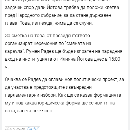
задочен спор дали Йотова трябва да положи клетва
пред Народното събрание, за да стане държавен
глава. Това, изглежда, няма да се случи.
За сметка на това, от президентството
организират церемония по "смяната на
караула". Румен Радев ще бъде изпратен на парадния
вход на институцията от Илияна Йотова днес в 16:00
ч.
Очаква се Радев да оглави нов политически проект, за
да участва в предстоящите извънредни
парламентарни избори. Как ще се казва формацията
му и под каква юридическа форма ще се яви тя на
вота, засега не е ясно.
Източник:
ClubZ