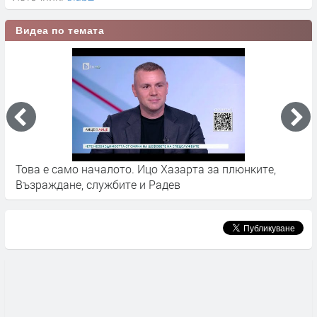
Видеа по темата
Това е само началото. Ицо Хазарта за плюнките,
К
Възраждане, службите и Радев