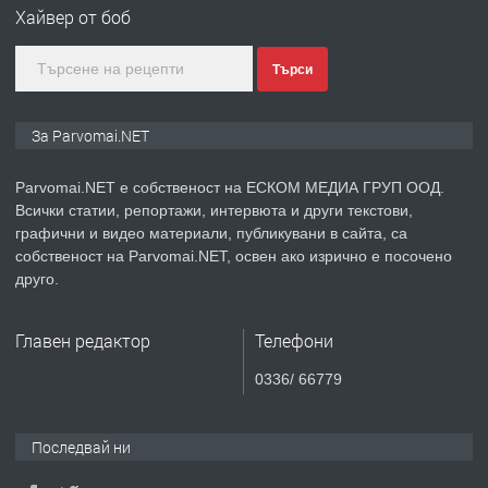
Хайвер от боб
Търси
преди 1 година
ПРЕДЛАГА
Монтажник на малки детайли за
За Parvomai.NET
медицинската индустрия
Parvomai.NET е собственост на ЕСКОМ МЕДИА ГРУП ООД.
Всички статии, репортажи, интервюта и други текстови,
преди 1 година
графични и видео материали, публикувани в сайта, са
собственост на Parvomai.NET, освен ако изрично е посочено
ПРЕДЛАГА
Уроци по Математика
друго.
Главен редактор
Телефони
преди 1 година
0336/ 66779
ПРЕДЛАГА
Продавам апартамент - гр.
Първомай
Последвай ни