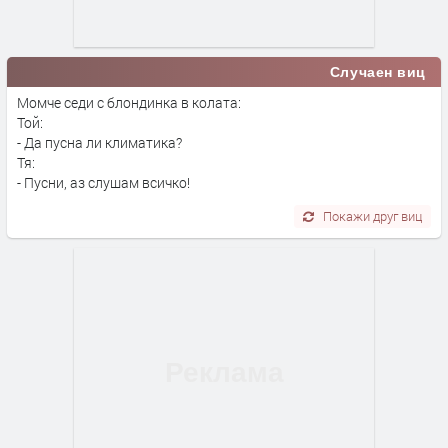
Случаен виц
Момче седи с блондинка в колата:
Той:
- Да пусна ли климатика?
Тя:
- Пусни, аз слушам всичко!
Покажи друг виц