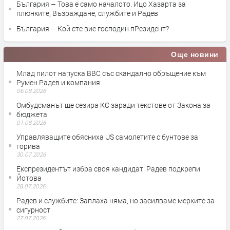
България – Това е само началото. Ицо Хазарта за
плюнките, Възраждане, службите и Радев
България – Кой сте вие господин пРезидент?
Още новини
Млад пилот напуска ВВС със скандално обръщение към
Румен Радев и компания
06.08.2026
Омбудсманът ще сезира КС заради текстове от Закона за
бюджета
01.08.2026
Управляващите обясниха US самолетите с бунтове за
горива
30.07.2026
Експрезидентът избра своя кандидат: Радев подкрепи
Йотова
28.07.2026
Радев и службите: Заплаха няма, но засилваме мерките за
сигурност
27.07.2026