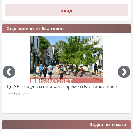
Вход
Още новини от България
До 36 градуса и слънчево време в България днес
О
с
преди 8 часа
п
Видеа по темата