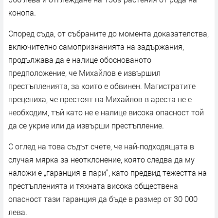
конопа.
Според съда, от събраните до момента доказателства,
включително самопризнанията на задържания,
продължава да е налице обоснованото
предположение, че Михайлов е извършил
престъпленията, за които е обвинен. Магистратите
прецениха, че престоят на Михайлов в ареста не е
необходим, тъй като не е налице висока опасност той
да се укрие или да извърши престъпление.
С оглед на това съдът счете, че най-подходящата в
случая мярка за неотклонение, която следва да му
наложи е „гаранция в пари“, като предвид тежестта на
престъпленията и тяхната висока обществена
опасност тази гаранция да бъде в размер от 30 000
лева.