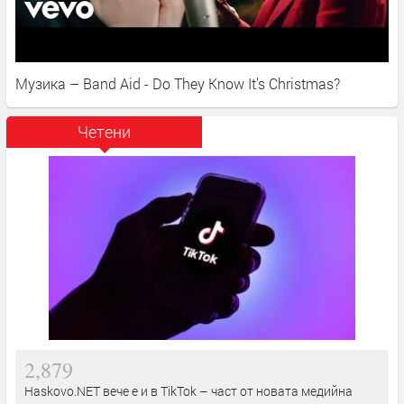
Музика – Band Aid - Do They Know It’s Christmas?
Четени
2,879
Haskovo.NET вече е и в TikTok – част от новата медийна