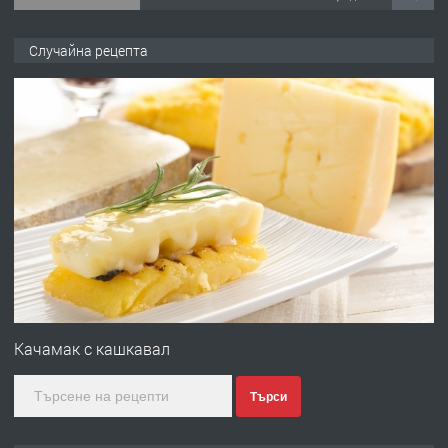
ПРЕДЛАГА
Продава употребявани чисти и
Случайна рецепта
запазени матраци за спални.
преди 1 година
ПРЕДЛАГА
Работа за общи работници
преди 1 година
ПРЕДЛАГА
Първи поход "По стъпките на Ангел
Войвода"
Качамак с кашкавал
Търси
преди 1 година
ПРЕДЛАГА
Монтажник на малки детайли за