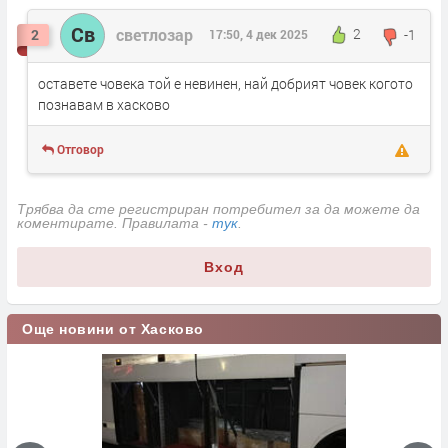
Св
светлозар
2
-1
2
17:50, 4 дек 2025
оставете човека той е невинен, най добрият човек когото
познавам в хасково
Отговор
Трябва да сте регистриран потребител за да можете да
коментирате. Правилата -
тук
.
Вход
Още новини от Хасково