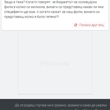
Защо е така? Когато говорят, че бюджетът на холивудски
филм е колко си милиона, винаги си представяш какви ли яки
спецефекти ще има. А когато кажат за наш филм, винаги си
представяш колко е било гепено?!
Покажи друг виц
Да се родиш глупав не е срамно, срамно е само да умреш