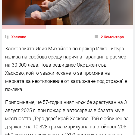
Хасково
2 Коментара
Хасковлията Илия Михайлов по прякор Илко Тигъра
излиза на свобода срещу парична гаранция в размер
на 30 000 лева. Това реши днес Окръжен съд –
Хасково, който уважи искането за промяна на
мярката за неотклонение от задържане под стража“ в
по-лека.
Припомняме, че 57-годишният мъж бе арестуван на 3
август 2025 г. при пожар в автосервиз в базата му в
местността „Терс дере“ край Хасково. Той е обвинен за
държане на 10 328 грама марихуана на стойност 206
560 лева и отглеждане на 1309 растения от рода на