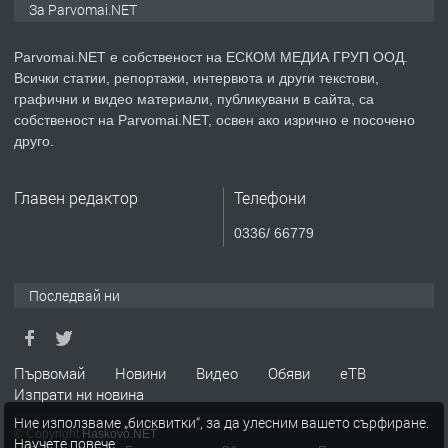
За Parvomai.NET
медицинската индустрия
Parvomai.NET е собственост на ЕСКОМ МЕДИА ГРУП ООД.
Всички статии, репортажи, интервюта и други текстови,
преди 1 година
графични и видео материали, публикувани в сайта, са
собственост на Parvomai.NET, освен ако изрично е посочено
ПРЕДЛАГА
Уроци по Математика
друго.
Главен редактор
Телефони
преди 1 година
0336/ 66779
ПРЕДЛАГА
Продавам апартамент - гр.
Първомай
Последвай ни
преди 1 година
Първомай
Новини
Видео
Обяви
еТВ
Изпрати ни новина
ТЪРСИ
Търсим работник
Ние използваме „бисквитки“, за да улесним вашето сърфиране.
© Copyright
Haskovo.NET
Научете повече
.