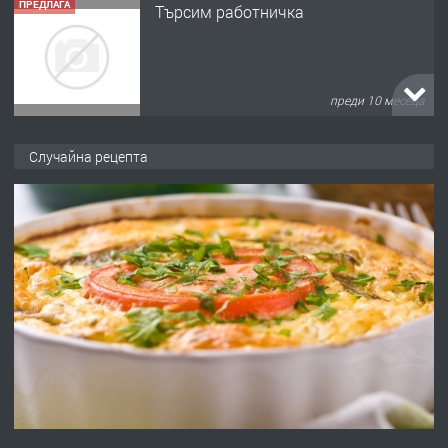
ПРЕДЛАГА
Търсим работничка
преди 10 месеца
ПРЕДЛАГА
Продава употребявани чисти и
Случайна рецепта
запазени матраци за спални.
преди 1 година
ПРЕДЛАГА
Работа за общи работници
преди 1 година
ПРЕДЛАГА
Първи поход "По стъпките на Ангел
Войвода"