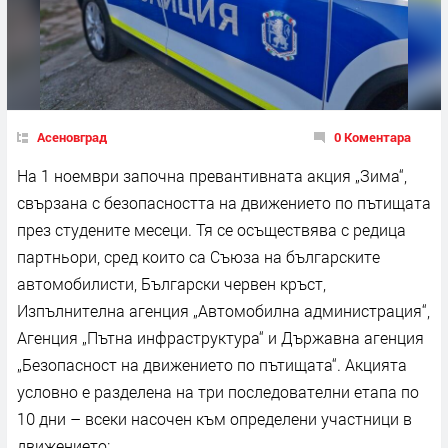
Асеновград
0 Коментара
На 1 ноември започна превантивната акция „Зима“,
свързана с безопасността на движението по пътищата
през студените месеци. Тя се осъществява с редица
партньори, сред които са Съюза на българските
автомобилисти, Български червен кръст,
Изпълнителна агенция „Автомобилна администрация“,
Агенция „Пътна инфраструктура“ и Държавна агенция
„Безопасност на движението по пътищата“. Акцията
условно е разделена на три последователни етапа по
10 дни – всеки насочен към определени участници в
движението: