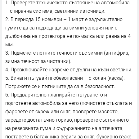
1. Проверете техническото състояние на автомобила
– спирачна система, светлинни източници.
2. В периода 15 ноември – 1 март е задължително
гумите да са подходящи за зимни условия или с
дълбочина на протектора не по-малка или равна на 4
мм.
3. Подменете летните течности със зимни (антифриз,
зимна течност за чистачки).
4. Превключвайте навреме от дълги на къси светлини.
5. Винаги пътувайте обезопасени – с колан (каска).
Погрижете се и пътниците да са в безопасност.
6. Предварително планирайте пътуването и
подгответе автомобила за него (почистете стъклата и
фаровете от скреж или сняг, проверете маслото,
заредете достатъчно гориво, проверете състоянието
на резервната гума и съдържанието на аптечката,
поставете в багажника вериги за сняг, буксирно въже