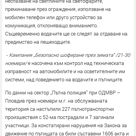
неспазване на светлините на светофарите,
преминаване през ограждения, използване на
мобилен телефон или друго устройство за
комуникация, отклоняващо вниманието.
Същевременно водачите ще се следят за отдаване на
предимство на пешеходците.
-
Кампания „Безопасно шофиране през зимата” /21-30
ноември/
е насочена към контрол над техническата
изправност на автомобилите и на осветителните им
системи, над поведението на водачите и пътниците.
По данни на сектор „Пътна полиция” при ОДМВР –
Пловдив през ноември м.г. на обслужваната
територия са настъпили 227 пътнотранспортни
произшествия с 52-ма пострадали и 7 загинали
участници. За констатирани нарушения на Закона за
движение по пътищата са били съставени 1606 акта и