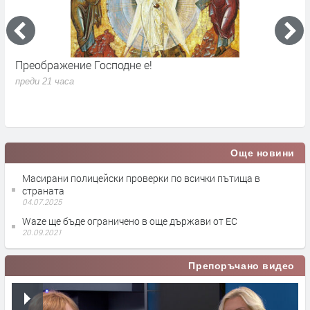
Преображение Господне е!
Г
д
преди 21 часа
п
Още новини
Масирани полицейски проверки по всички пътища в
страната
04.07.2025
Waze ще бъде ограниченo в още държави от ЕС
20.09.2021
Препоръчано видео