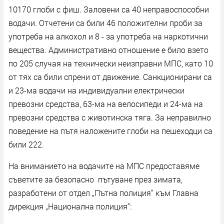
10170 глоби с фиш. Заловени са 40 неправоспособни
водачи. Отчетени са били 46 положителни проби за
употреба на алкохол и 8 - за употреба на наркотични
вещества. Административно отношение е било взето
по 205 случая на технически неизправни МПС, като 10
от тях са били спрени от движение. Санкционирани са
и 23-ма водачи на индивидуални електрически
превозни средства, 63-ма на велосипеди и 24-ма на
превозни средства с животинска тяга. За неправилно
поведение на пътя наложените глоби на пешеходци са
били 222.
На вниманието на водачите на МПС предоставяме
съветите за безопасно пътуване през зимата,
разработени от отдел „Пътна полиция“ към Главна
дирекция „Национална полиция“: