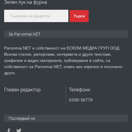
Зелен лук на фурна
Търси
преди 1 година
ПРЕДЛАГА
Монтажник на малки детайли за
За Parvomai.NET
медицинската индустрия
Parvomai.NET е собственост на ЕСКОМ МЕДИА ГРУП ООД.
Всички статии, репортажи, интервюта и други текстови,
преди 1 година
графични и видео материали, публикувани в сайта, са
собственост на Parvomai.NET, освен ако изрично е посочено
ПРЕДЛАГА
Уроци по Математика
друго.
Главен редактор
Телефони
преди 1 година
0336/ 66779
ПРЕДЛАГА
Продавам апартамент - гр.
Първомай
Последвай ни