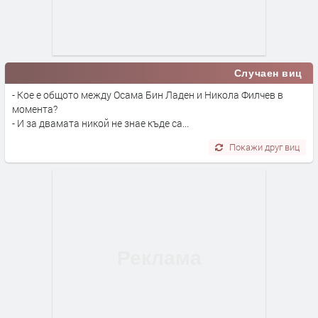
Случаен виц
- Кое е общото между Осама Бин Ладен и Никола Филчев в
момента?
- И за двамата никой не знае къде са...
Покажи друг виц