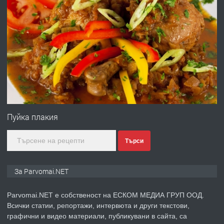
преди 1 година
ПРЕДЛАГА
Работа за общи работници
преди 1 година
ПРЕДЛАГА
Първи поход "По стъпките на Ангел
Войвода"
Пуйка плакия
Търси
преди 1 година
ПРЕДЛАГА
Монтажник на малки детайли за
За Parvomai.NET
медицинската индустрия
Parvomai.NET е собственост на ЕСКОМ МЕДИА ГРУП ООД.
Всички статии, репортажи, интервюта и други текстови,
преди 1 година
графични и видео материали, публикувани в сайта, са