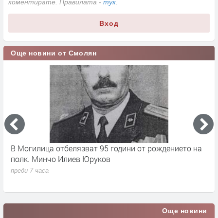
коментирате. Правилата -
тук
.
Вход
Още новини от Смолян
17
В Могилица отбелязват 95 години от рождението на
Б
полк. Минчо Илиев Юруков
Ч
преди 7 часа
п
Още новини