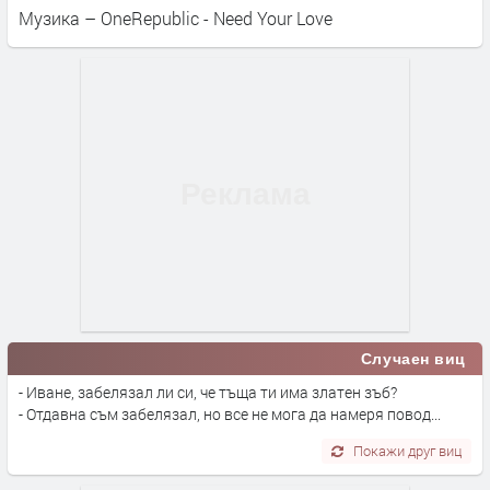
Музика – OneRepublic - Need Your Love
Случаен виц
- Иване, забелязал ли си, че тъща ти има златен зъб?
- Отдавна съм забелязал, но все не мога да намеря повод...
Покажи друг виц