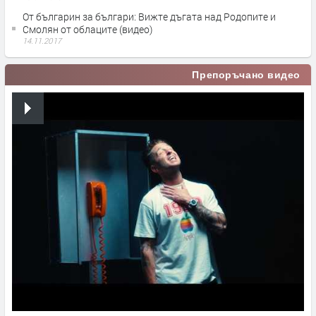
Oт българин за българи: Вижте дъгата над Родопите и
Смолян от облаците (видео)
14.11.2017
Препоръчано видео