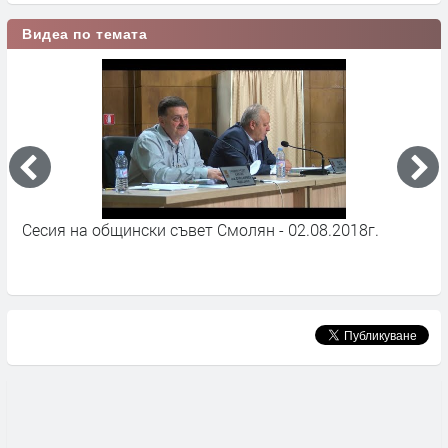
Видеа по темата
Сесия на общински съвет Смолян - 02.08.2018г.
В
С
А