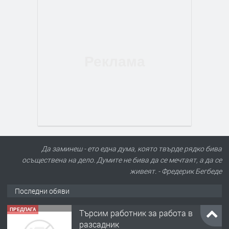
Да заминеш - ето една дума, която твърде рядко бива
осъществена на дело. Думите не бива да се мечтаят, а да се
живеят. - Фредерик Бегбеде
Последни обяви
ПРЕДЛАГА
Търсим работник за работа в
разсадник