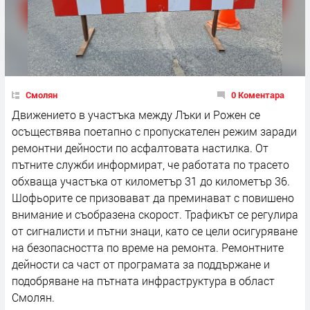
Смолян
0 Коментара
Движението в участъка между Лъки и Рожен се
осъществява поетапно с пропускателен режим заради
ремонтни дейности по асфалтовата настилка. От
пътните служби информират, че работата по трасето
обхваща участъка от километър 31 до километър 36.
Шофьорите се призовават да преминават с повишено
внимание и съобразена скорост. Трафикът се регулира
от сигналисти и пътни знаци, като се цели осигуряване
на безопасността по време на ремонта. Ремонтните
дейности са част от програмата за поддържане и
подобряване на пътната инфраструктура в област
Смолян.