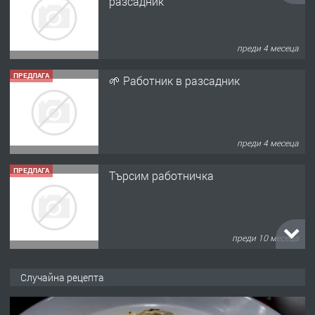
разсадник
преди 4 месеца
ПРЕДЛАГА
🌱 Работник в разсадник
преди 4 месеца
ПРЕДЛАГА
Търсим работничка
преди 10 месеца
ПРЕДЛАГА
Продава употребявани чисти и
Случайна рецепта
запазени матраци за спални.