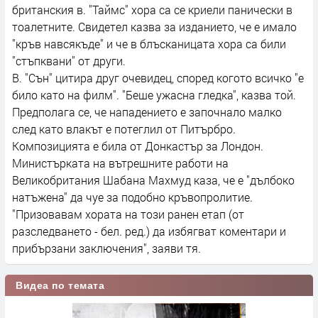
британския в. "Таймс" хора са се криели панически в
тоалетните. Свидетел казва за изданието, че е имало
"кръв навсякъде" и че в блъсканицата хора са били
"стъпквани" от други.
В. "Сън" цитира друг очевидец, според когото всичко "е
било като на филм". "Беше ужасна гледка", казва той.
Предполага се, че нападението е започнало малко
след като влакът е потеглил от Питърбро.
Композицията е била от Донкастър за Лондон.
Министърката на вътрешните работи на
Великобритания Шабана Махмуд каза, че е "дълбоко
натъжена" да чуе за подобно кръвопролитие.
"Призовавам хората на този ранен етап (от
разследването - бел. ред.) да избягват коментари и
прибързани заключения", заяви тя.
Видеа по темата