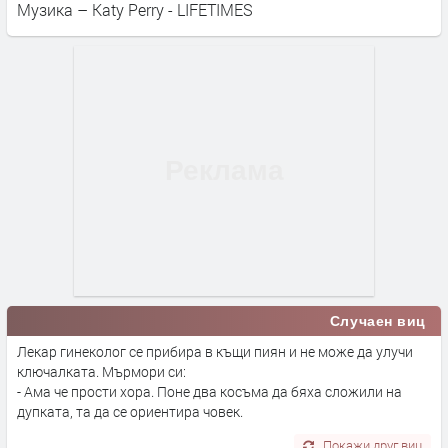
Музика – Katy Perry - LIFETIMES
Случаен виц
Лекар гинеколог се прибира в къщи пиян и не може да улучи
ключалката. Мърмори си:
- Ама че прости хора. Поне два косъма да бяха сложили на
дупката, та да се ориентира човек.
Покажи друг виц