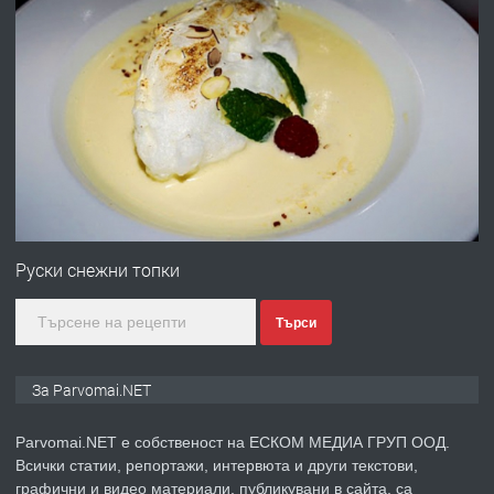
преди 1 година
ПРЕДЛАГА
Работа за общи работници
преди 1 година
ПРЕДЛАГА
Първи поход "По стъпките на Ангел
Войвода"
Руски снежни топки
Търси
преди 1 година
ПРЕДЛАГА
Монтажник на малки детайли за
За Parvomai.NET
медицинската индустрия
Parvomai.NET е собственост на ЕСКОМ МЕДИА ГРУП ООД.
Всички статии, репортажи, интервюта и други текстови,
преди 1 година
графични и видео материали, публикувани в сайта, са