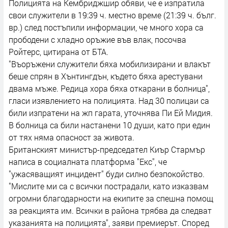
Полицията на Кембриджшир обяви, че е изпратила
свои служители в 19:39 ч. местно време (21:39 ч. бълг.
вр.) след постъпили информации, че много хора са
прободени с хладно оръжие във влак, посочва
Ройтерс, цитирана от БТА.
"Въоръжени служители бяха мобилизирани и влакът
беше спрян в Хънтингдън, където бяха арестувани
двама мъже. Редица хора бяха откарани в болница",
гласи изявлението на полицията. Над 30 полицаи са
били изпратени на жп гарата, уточнява Пи Ей Мидия.
В болница са били настанени 10 души, като при един
от тях няма опасност за живота.
Британският министър-председател Киър Стармър
написа в социалната платформа "Екс", че
"ужасяващият инцидент" буди силно безпокойство.
"Мислите ми са с всички пострадали, като изказвам
огромни благодарности на екипите за спешна помощ
за реакцията им. Всички в района трябва да следват
указанията на полицията", заяви премиерът. Според