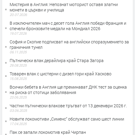
Мистерия в Англия: Непознат моторист оставя златни
монети в църкви и училища
20.07.2026
В изключителен мач с десет гола Англия победи Франция и
спечели бронзовите медали на Мондиал 2026
19.07.2026
София и Скопие подписват на английски споразумението за
граничния тунел
06.11.2025
Пътнически влак дерайлира край Стара Загора
29.08.2025
Товарен влак с цистерни с дизел гори край Хасково
15.08.2025
Всички бебета в Англия ще преминават ДНК тест за оценка
на риска от стотици заболявания
23.06.2025
Частни пътнически влакове тръгват от 13 декември 2026 г.
03.06.2025
Новите локомотиви „Сименс“ обслужват само шест линии
17.04.2025
Пак се запали локомотив край Чирпан