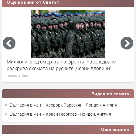
Още новини от Светът
Милиони след смъртта на фронта: Разследване
Г
разкрива схемата на руските „черни вдовици“
в
преди 1 ден
п
Видеа по темата
България в мен – Керворк Парсехян - Лондон, Англия
България в мен – Краси Георгиев - Лондон, Англия
Още новини