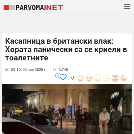
Касапница в британски влак:
Хората панически са се криели в
тоалетните
09:10, 02 ное 2025 г.
2,748
0
0