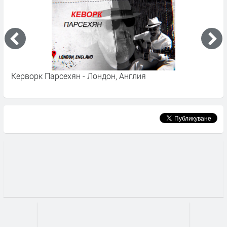
Керворк Парсехян - Лондон, Англия
К