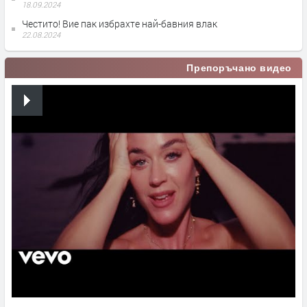
18.09.2024
Честито! Вие пак избрахте най-бавния влак
22.08.2024
Препоръчано видео