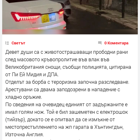
Светът
0 Коментара
Девет души са с животострашаващи прободни рани
след масовото кръвопролитие във влак във
Великобритания снощи, съобщи полицията, цитирана
от Пи Ей Мидия и ДПА.
Отделът за борба с тероризма започна разследване.
Арестувани са двама заподозрени в нападение с
хладно оръжие.
По сведения на очевидец единият от задържаните е
имал голям нож. Той е бил зашеметен с електрошок
(тийзър), докато се е опитвал да се измъкне от
местопрестъплението на жп гарата в Хънтингдън,
Източна Англия.