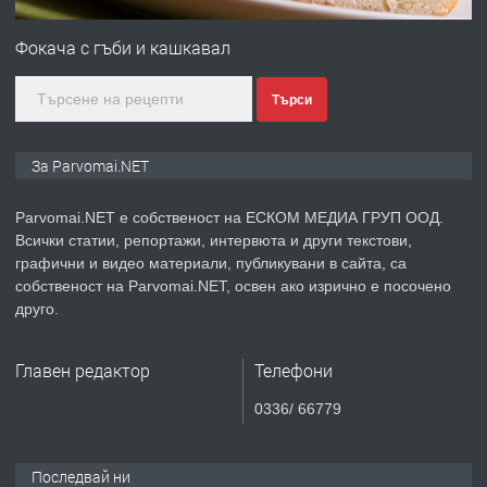
Първи поход "По стъпките на Ангел
Войвода"
Фокача с гъби и кашкавал
Търси
преди 1 година
ПРЕДЛАГА
Монтажник на малки детайли за
За Parvomai.NET
медицинската индустрия
Parvomai.NET е собственост на ЕСКОМ МЕДИА ГРУП ООД.
Всички статии, репортажи, интервюта и други текстови,
преди 1 година
графични и видео материали, публикувани в сайта, са
собственост на Parvomai.NET, освен ако изрично е посочено
ПРЕДЛАГА
Уроци по Математика
друго.
Главен редактор
Телефони
преди 1 година
0336/ 66779
ПРЕДЛАГА
Продавам апартамент - гр.
Първомай
Последвай ни