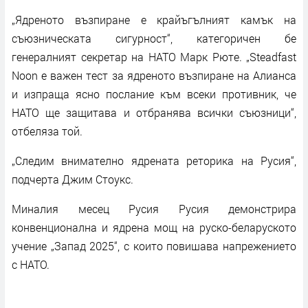
„Ядреното възпиране е крайъгълният камък на
съюзническата сигурност“, категоричен бе
генералният секретар на НАТО Марк Рюте. „Steadfast
Noon е важен тест за ядреното възпиране на Алианса
и изпраща ясно послание към всеки противник, че
НАТО ще защитава и отбранява всички съюзници“,
отбеляза той.
„Следим внимателно ядрената реторика на Русия“,
подчерта Джим Стоукс.
Миналия месец Русия Русия демонстрира
конвенционална и ядрена мощ на руско-беларуското
учение „Запад 2025“, с които повишава напрежението
с НАТО.