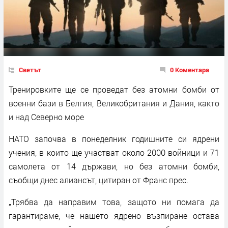
Светът
0 Коментара
Тренировките ще се проведат без атомни бомби от
военни бази в Белгия, Великобритания и Дания, както
и над Северно море
НАТО започва в понеделник годишните си ядрени
учения, в които ще участват около 2000 войници и 71
самолета от 14 държави, но без атомни бомби,
съобщи днес алиансът, цитиран от Франс прес.
„Трябва да направим това, защото ни помага да
гарантираме, че нашето ядрено възпиране остава