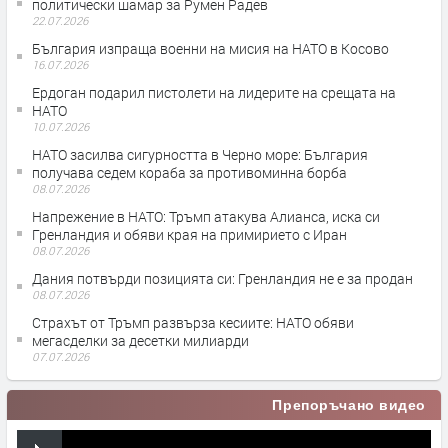
политически шамар за Румен Радев
22.07.2026
България изпраща военни на мисия на НАТО в Косово
16.07.2026
Ердоган подарил пистолети на лидерите на срещата на
НАТО
10.07.2026
НАТО засилва сигурността в Черно море: България
получава седем кораба за противоминна борба
08.07.2026
Напрежение в НАТО: Тръмп атакува Алианса, иска си
Гренландия и обяви края на примирието с Иран
08.07.2026
Дания потвърди позицията си: Гренландия не е за продан
08.07.2026
Страхът от Тръмп развърза кесиите: НАТО обяви
мегасделки за десетки милиарди
07.07.2026
Препоръчано видео