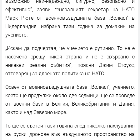
възможно най-надеждно, сигурно, безопасно и
ефективно“, заяви генералният секретар на НАТО
Марк Рюте от военновъздушната база „Волкел“ в
Нидерландия, избрана тази година за домакин на
учението.
„Искам да подчертая, че учението е рутинно. То не е
насочено срещу никоя страна и не е свързано с
никакви реални събития“, поясни Джим Стоукс,
отговарящ за ядрената политика на НАТО.
Освен от военновъздушната база „Волкел“, учението,
което ще продължи около две седмици, ще се проведе
от военни бази в Белгия, Великобритания и Дания,
както и над Северно море.
То ще се състои тази година след няколко нахлувания
на руски дронове във въздушното пространство на