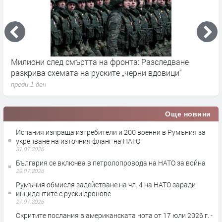
Милиони след смъртта на фронта: Разследване
Г
разкрива схемата на руските „черни вдовици“
в
преди 1 ден
п
Още новини
Испания изпраща изтребители и 200 военни в Румъния за
укрепване на източния фланг на НАТО
31.07.2026
България се включва в петролопровода на НАТО за война
29.07.2026
Румъния обмисля задействане на чл. 4 на НАТО заради
инцидентите с руски дронове
27.07.2026
Скритите послания в американската нота от 17 юли 2026 г. -