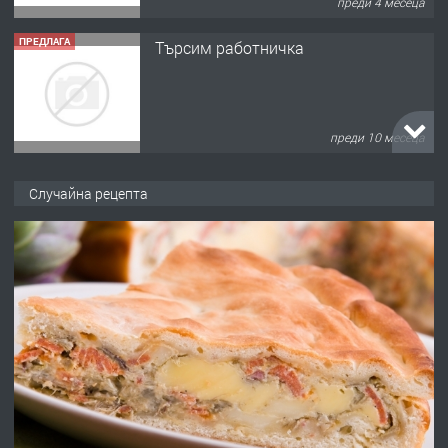
преди 4 месеца
ПРЕДЛАГА
Търсим работничка
преди 10 месеца
ПРЕДЛАГА
Продава употребявани чисти и
Случайна рецепта
запазени матраци за спални.
преди 1 година
ПРЕДЛАГА
Работа за общи работници
преди 1 година
ПРЕДЛАГА