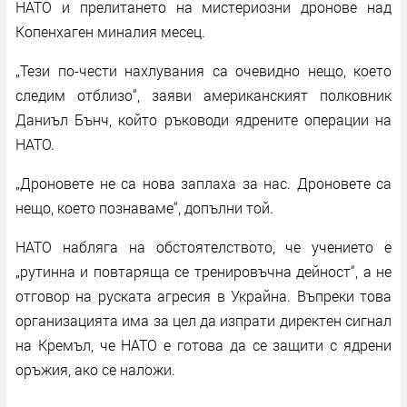
НАТО и прелитането на мистериозни дронове над
Копенхаген миналия месец.
„Тези по-чести нахлувания са очевидно нещо, което
следим отблизо“, заяви американският полковник
Даниъл Бънч, който ръководи ядрените операции на
НАТО.
„Дроновете не са нова заплаха за нас. Дроновете са
нещо, което познаваме“, допълни той.
НАТО набляга на обстоятелството, че учението е
„рутинна и повтаряща се тренировъчна дейност“, а не
отговор на руската агресия в Украйна. Въпреки това
организацията има за цел да изпрати директен сигнал
на Кремъл, че НАТО е готова да се защити с ядрени
оръжия, ако се наложи.