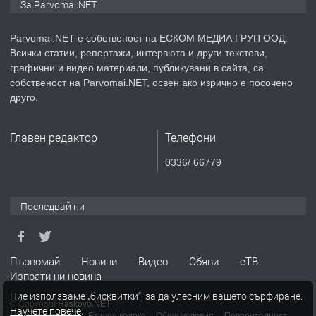
За Parvomai.NET
медицинската индустрия
Parvomai.NET е собственост на ЕСКОМ МЕДИА ГРУП ООД.
Всички статии, репортажи, интервюта и други текстови,
преди 1 година
графични и видео материали, публикувани в сайта, са
собственост на Parvomai.NET, освен ако изрично е посочено
ПРЕДЛАГА
Уроци по Математика
друго.
Главен редактор
Телефони
преди 1 година
0336/ 66779
ПРЕДЛАГА
Продавам апартамент - гр.
Първомай
Последвай ни
преди 1 година
Първомай
Новини
Видео
Обяви
еТВ
Изпрати ни новина
ТЪРСИ
Търсим работник
Ние използваме „бисквитки“, за да улесним вашето сърфиране.
© Copyright
Haskovo.NET
Научете повече
.