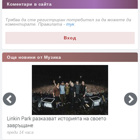
Коментари в сайта
Трябва да сте регистриран потребител за да можете да
коментирате. Правилата -
тук
.
Вход
Още новини от Музика
Linkin Park разказват историята на своето
M
завръщане
с
преди 14 часа
п