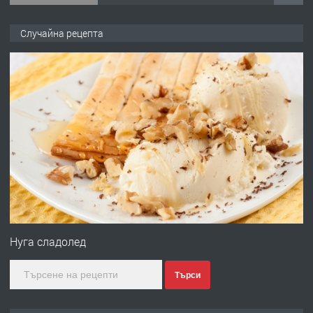
ПРЕДЛАГА
Продава употребявани чисти и
Случайна рецепта
запазени матраци за спални.
преди 1 година
ПРЕДЛАГА
Работа за общи работници
преди 1 година
ПРЕДЛАГА
Първи поход "По стъпките на Ангел
Войвода"
Нуга сладолед
Търси
преди 1 година
ПРЕДЛАГА
Монтажник на малки детайли за