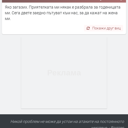
Яко загазих. Приятелката ми някак е разбрала за годеницата
ми. Сега двете заедно пътуват към нас, за да кажат на жена
ми.
Покажи друг виц
Никой проблем не може да устои на атаките на постоянното
мислене. - Волтер