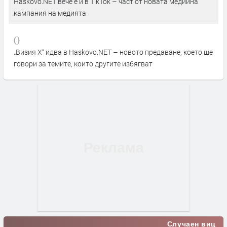
Haskovo.NET вече е и в TikTok – част от новата медийна
кампания на медията
0
„Визия Х“ идва в Haskovo.NET – новото предаване, което ще
говори за темите, които другите избягват
Случаен виц