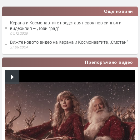
Още новини
Керана и Космонавтите представят своя нов сингъл и
видеоклип – „Този град“
04.12.2025
Вижте новото видео на Керана и Космонавтите, „Смотан“
27.09.2024
Препоръчано видео