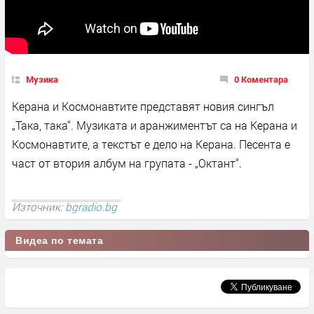
Музика
0 Коментара
Керана и Космонавтите представят новия сингъл
„Така, така“. Музиката и аранжиментът са на Керана и
Космонавтите, а текстът е дело на Керана. Песента е
част от втория албум на групата - „Октант“.
Източник:
bgradio.bg
Видеа по темата