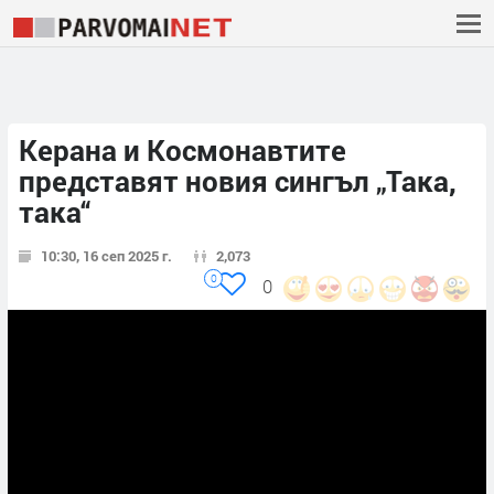
Керана и Космонавтите
представят новия сингъл „Така,
така“
10:30, 16 сеп 2025 г.
2,073
0
0