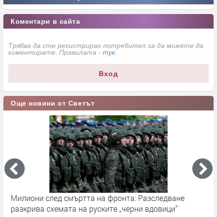
Коментари в сайта
Трябва да сте регистриран потребител за да можете да
коментирате. Правилата -
тук
.
Вход
Още новини от Светът
Милиони след смъртта на фронта: Разследване
Г
разкрива схемата на руските „черни вдовици“
в