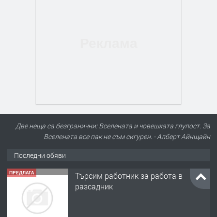
Две неща са безгранични: Вселената и човешката глупост. За
Вселената все пак не съм сигурен. - Алберт Айнщайн
Последни обяви
ПРЕДЛАГА
Търсим работник за работа в
разсадник