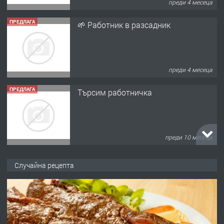
преди 4 месеца
ПРЕДЛАГА
🌱 Работник в разсадник
преди 4 месеца
ПРЕДЛАГА
Търсим работничка
преди 10 месеца
ПРЕДЛАГА
Продава употребявани чисти и
Случайна рецепта
запазени матраци за спални.
преди 1 година