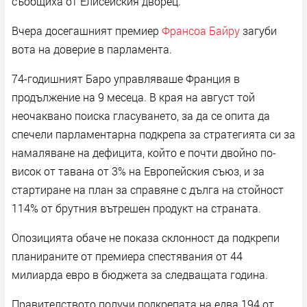
съобщиха от Елисейския дворец.
Вчера досегашният премиер
Франсоа Байру
загуби
вота на доверие в парламента.
74-годишният Баро управляваше Франция в
продължение на 9 месеца. В края на август той
неочаквано поиска гласуването, за да се опита да
спечели парламентарна подкрепа за стратегията си за
намаляване на дефицита, който е почти двойно по-
висок от тавана от 3% на Европейския съюз, и за
стартиране на план за справяне с дълга на стойност
114% от брутния вътрешен продукт на страната.
Опозицията обаче не показа склонност да подкрепи
планираните от премиера спестявания от 44
милиарда евро в бюджета за следващата година.
Правителството получи подкрепата на едва 194 от