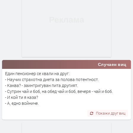
Случаен виц
Един пенсионер се хвали на друг:
- Научих страхотна диета за полова потентност.
- Каква? - заинтригуван пита другият.
- Сутрин чай и боб, на обед чай и боб, вечеря - чай и боб.
- И кой ти я каза?
- А, едно войниче.
Покажи друг виц