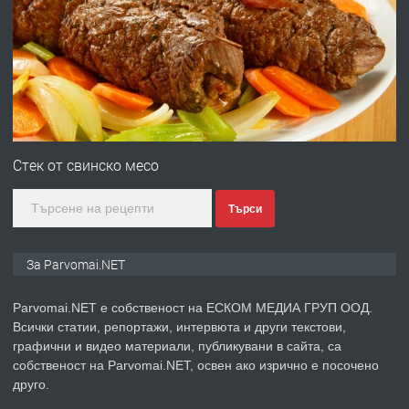
ПРЕДЛАГА
Работа за общи работници
преди 1 година
ПРЕДЛАГА
Първи поход "По стъпките на Ангел
Войвода"
Стек от свинско месо
Търси
преди 1 година
ПРЕДЛАГА
Монтажник на малки детайли за
За Parvomai.NET
медицинската индустрия
Parvomai.NET е собственост на ЕСКОМ МЕДИА ГРУП ООД.
Всички статии, репортажи, интервюта и други текстови,
преди 1 година
графични и видео материали, публикувани в сайта, са
собственост на Parvomai.NET, освен ако изрично е посочено
ПРЕДЛАГА
Уроци по Математика
друго.