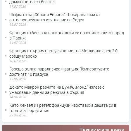
домакинства са без ток
17.07.2026
Шефката на „Обнови Европа“: Шокирана съм от
антиевропейското изявление на Радев
16.07.2026
Франция отбелязва националния си празник с голям парад
в Париж
14.07.2026
Франция е първият полуфиналист на Мондиала след 2:0
срещу Мароко
10.07.2026
Гореща вълна парализира Франция: Температурите
достигат 40 градуса
19.06.2026
Докато Макрон разчита на Вучич, „Монд“ излезе с
ужасяващи данни за режима в Сърбия
14.06.2026
Като Хензел и Гретел: французи изоставиха децата си в
гората в Португалия
22.05.2026
Препоръчано видео