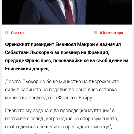
Светът
0 Коментара
Френският президент Еманюел Макрон е назначил
Себастиан Льокорню за премиер на Франция,
предаде Франс прес, позовавайки се на съобщение на
Елисейския дворец.
Досега Льокорню беше министър на въоръжените
сили в кабинета на подалия по-рано днес оставка
министър-председател Франсоа Байру.
Първата му задача е да проведе „консултации“ с
партиите с оглед „изграждане на споразуменията,
необходими за решенията през идните месеци“,