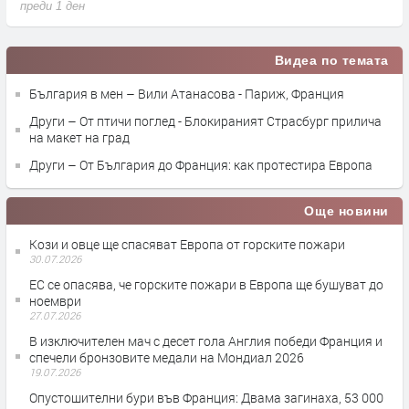
преди 1 ден
п
Видеа по темата
България в мен – Вили Атанасова - Париж, Франция
Други – От птичи поглед - Блокираният Страсбург прилича
на макет на град
Други – От България до Франция: как протестира Европа
Още новини
Кози и овце ще спасяват Европа от горските пожари
30.07.2026
ЕС се опасява, че горските пожари в Европа ще бушуват до
ноември
27.07.2026
В изключителен мач с десет гола Англия победи Франция и
спечели бронзовите медали на Мондиал 2026
19.07.2026
Опустошителни бури във Франция: Двама загинаха, 53 000