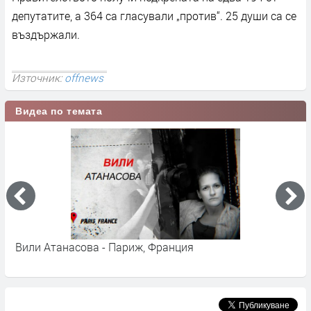
депутатите, а 364 са гласували „против“. 25 души са се
въздържали.
Източник:
offnews
Видеа по темата
Вили Атанасова - Париж, Франция
О
м