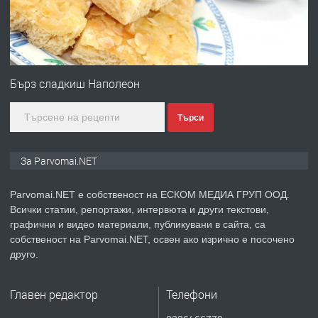
преди 1 година
ПРЕДЛАГА
Първи поход "По стъпките на Ангел
Войвода"
Бърз сладкиш Наполеон
Търси
преди 1 година
ПРЕДЛАГА
Монтажник на малки детайли за
За Parvomai.NET
медицинската индустрия
Parvomai.NET е собственост на ЕСКОМ МЕДИА ГРУП ООД.
Всички статии, репортажи, интервюта и други текстови,
преди 1 година
графични и видео материали, публикувани в сайта, са
собственост на Parvomai.NET, освен ако изрично е посочено
ПРЕДЛАГА
Уроци по Математика
друго.
Главен редактор
Телефони
преди 1 година