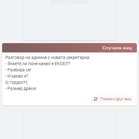
Случаен виц
Разговор на админа с новата секретарка:
- Знаете ли поне какво е ЕКСЕЛ?
- Разбира се!
- И какво е?
(с гордост):
- Размер дрехи!
Покажи друг виц