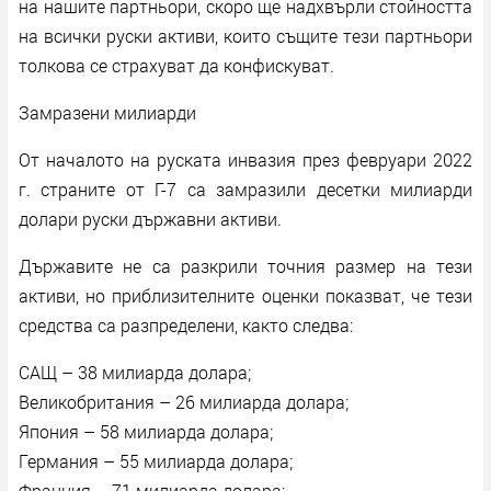
на нашите партньори, скоро ще надхвърли стойността
на всички руски активи, които същите тези партньори
толкова се страхуват да конфискуват.
Замразени милиарди
От началото на руската инвазия през февруари 2022
г. страните от Г-7 са замразили десетки милиарди
долари руски държавни активи.
Държавите не са разкрили точния размер на тези
активи, но приблизителните оценки показват, че тези
средства са разпределени, както следва:
САЩ – 38 милиарда долара;
Великобритания – 26 милиарда долара;
Япония – 58 милиарда долара;
Германия – 55 милиарда долара;
Франция – 71 милиарда долара;