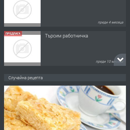
преди 4 месеца
ПРЕДЛАГА
Търсим работничка
преди 10 месеца
ПРЕДЛАГА
Продава употребявани чисти и
Случайна рецепта
запазени матраци за спални.
преди 1 година
ПРЕДЛАГА
Работа за общи работници