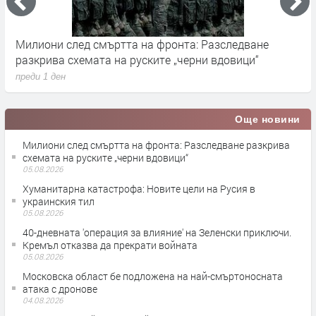
Милиони след смъртта на фронта: Разследване
Г
разкрива схемата на руските „черни вдовици“
в
преди 1 ден
п
Още новини
Милиони след смъртта на фронта: Разследване разкрива
схемата на руските „черни вдовици“
05.08.2026
Хуманитарна катастрофа: Новите цели на Русия в
украинския тил
05.08.2026
40-дневната 'операция за влияние' на Зеленски приключи.
Кремъл отказва да прекрати войната
05.08.2026
Московска област бе подложена на най-смъртоносната
атака с дронове
04.08.2026