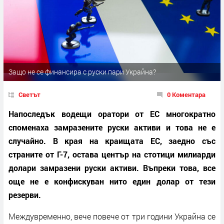
Защо не се финансира с руски пари Украйна?
Светът
0 Коментара
Напоследък водещи оратори от ЕС многократно
споменаха замразените руски активи и това не е
случайно. В края на краищата ЕС, заедно със
страните от Г-7, остава център на стотици милиарди
долари замразени руски активи. Въпреки това, все
още не е конфискуван нито един долар от тези
резерви.
Междувременно, вече повече от три години Украйна се