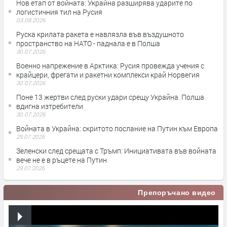
Нов етап от войната: Украйна разширява ударите по
логистичния тил на Русия
03.08.2026
Руска крилата ракета е навлязла във въздушното
пространство на НАТО - паднала е в Полша
30.07.2026
Военно напрежение в Арктика: Русия провежда учения с
крайцери, фрегати и ракетни комплекси край Норвегия
30.07.2026
Поне 13 жертви след руски удари срещу Украйна. Полша
вдигна изтребители
30.07.2026
Войната в Украйна: скритото послание на Путин към Европа
29.07.2026
Зеленски след срещата с Тръмп: Инициативата във войната
вече не е в ръцете на Путин
29.07.2026
Препоръчано видео