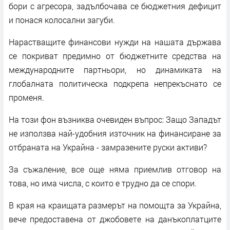
бори с агресора, задълбочава се бюджетния дефицит
и понася колосални загуби.
Нарастващите финансови нужди на нашата държава
се покриват предимно от бюджетните средства на
международните партньори, но динамиката на
глобалната политическа подкрепа непрекъснато се
променя.
На този фон възниква очевиден въпрос: Защо Западът
не използва най-удобния източник на финансиране за
отбраната на Украйна - замразените руски активи?
За съжаление, все още няма приемлив отговор на
това, но има числа, с които е трудно да се спори.
В края на краищата размерът на помощта за Украйна,
вече предоставена от джобовете на данъкоплатците