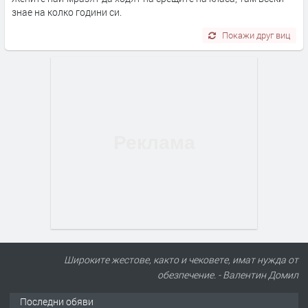
знае на колко години си.
Покажи друг виц
Широките жестове, както и чековете, имат нужда от
обезпечение. - Валентин Домил
Последни обяви