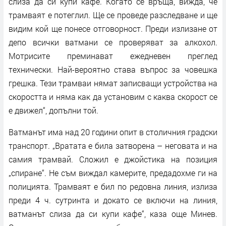
слиза да си купи кафе. Когато се връща, вижда, че
трамваят е потеглил. Ще се проведе разследване и ще
видим кой ще понесе отговорност. Преди излизане от
депо всички ватмани се проверяват за алкохол.
Мотрисите преминават ежедневен преглед
технически. Най-вероятно става въпрос за човешка
грешка. Тези трамваи нямат записващи устройства на
скоростта и няма как да установим с каква скорост се
е движел“, допълни той.
Ватманът има над 20 години опит в столичния градски
транспорт. „Вратата е била затворена – неговата и на
самия трамвай. Сложил е джойстика на позиция
„спиране“. Не съм виждал камерите, предадохме ги на
полицията. Трамваят е бил по редовна линия, излиза
преди 4 ч. сутринта и докато се включи на линия,
ватманът слиза да си купи кафе“, каза още Минев.