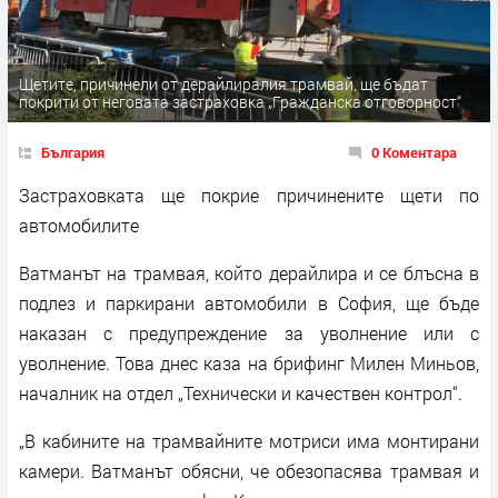
Щетите, причинели от дерайлиралия трамвай, ще бъдат
покрити от неговата застраховка „Гражданска отговорност“
България
0 Коментара
Застраховката ще покрие причинените щети по
автомобилите
Ватманът на трамвая, който дерайлира и се блъсна в
подлез и паркирани автомобили в София, ще бъде
наказан с предупреждение за уволнение или с
уволнение. Това днес каза на брифинг Милен Миньов,
началник на отдел „Технически и качествен контрол“.
„В кабините на трамвайните мотриси има монтирани
камери. Ватманът обясни, че обезопасява трамвая и