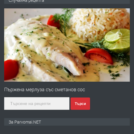
Случайна рецепта
запазени матраци за спални.
преди 1 година
ПРЕДЛАГА
Работа за общи работници
преди 1 година
ПРЕДЛАГА
Първи поход "По стъпките на Ангел
Войвода"
Пържена мерлуза със сметанов сос
Търси
преди 1 година
ПРЕДЛАГА
Монтажник на малки детайли за
За Parvomai.NET
медицинската индустрия