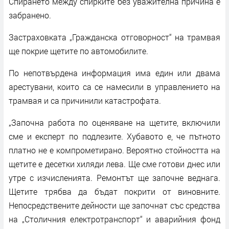
Спирането между спирките без уважителна причина е
забранено.
Застраховката „Гражданска отговорност“ на трамвая
ще покрие щетите по автомобилите.
По непотвърдена информация има един или двама
арестувани, които са се намесили в управлението на
трамвая и са причинили катастрофата.
„Започна работа по оценяване на щетите, включили
сме и експерт по подлезите. Хубавото е, че пътното
платно не е компрометирано. Вероятно стойността на
щетите е десетки хиляди лева. Ще сме готови днес или
утре с изчисленията. Ремонтът ще започне веднага.
Щетите трябва да бъдат покрити от виновните.
Непосредствените дейности ще започнат със средства
на „Столичния електротранспорт“ и аварийния фонд