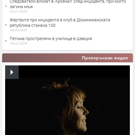
Следователи влизат в ''Арсенал'' след инцидента, при който
загина мъж
04.07.2025
Жертвите при инцидента в клуб в Доминиканската
република станаха 100
09.04.2025
Петима простреляни в училище в Швеция
04.02.2025
Препоръчано видео