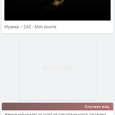
Музика – ZAZ - Mon sourire
Случаен виц
Жените най-мразят да ходят на срещите на класа, там всеки