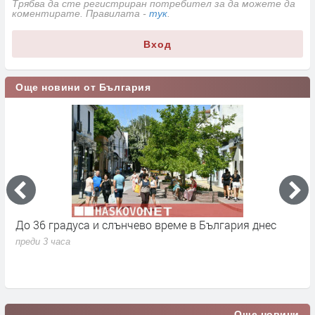
Трябва да сте регистриран потребител за да можете да
коментирате. Правилата -
тук
.
Вход
Още новини от България
До 36 градуса и слънчево време в България днес
О
с
преди 3 часа
п
Още новини