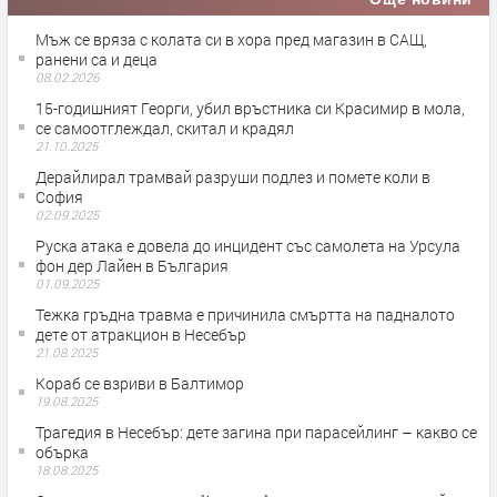
Мъж се вряза с колата си в хора пред магазин в САЩ,
ранени са и деца
08.02.2026
15-годишният Георги, убил връстника си Красимир в мола,
се самоотглеждал, скитал и крадял
21.10.2025
Дерайлирал трамвай разруши подлез и помете коли в
София
02.09.2025
Руска атака е довела до инцидент със самолета на Урсула
фон дер Лайен в България
01.09.2025
Тежка гръдна травма е причинила смъртта на падналото
дете от атракцион в Несебър
21.08.2025
Кораб се взриви в Балтимор
19.08.2025
Трагедия в Несебър: дете загина при парасейлинг – какво се
обърка
18.08.2025