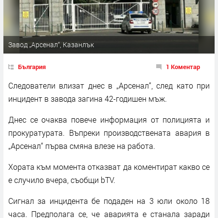
Завод „Арсенал“, Казанлък
България
1 Коментар
Следователи влизат днес в „Арсенал“, след като при
инцидент в завода загина 42-годишен мъж.
Днес се очаква повече информация от полицията и
прокуратурата. Въпреки производствената авария в
„Арсенал“ първа смяна влезе на работа.
Хората към момента отказват да коментират какво се
е случило вчера, съобщи bTV.
Сигнал за инцидента бе подаден на 3 юли около 18
часа. Предполага се, че аварията е станала заради