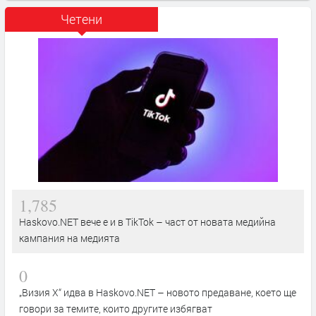
Четени
1,785
Haskovo.NET вече е и в TikTok – част от новата медийна
кампания на медията
0
„Визия Х“ идва в Haskovo.NET – новото предаване, което ще
говори за темите, които другите избягват