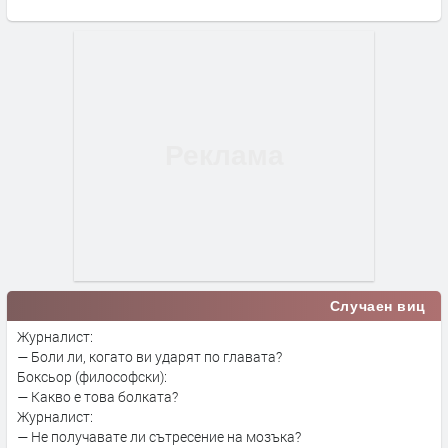
Случаен виц
Журналист:
— Боли ли, когато ви ударят по главата?
Боксьор (философски):
— Какво е това болката?
Журналист:
— Не получавате ли сътресение на мозъка?