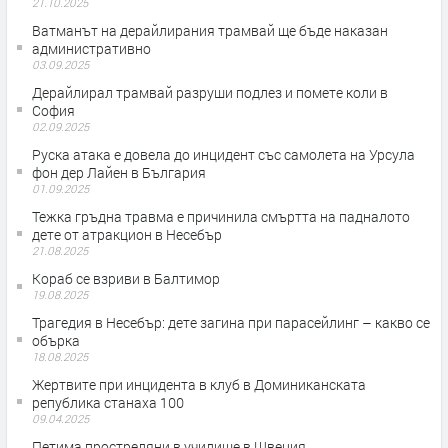
21.10.2025
Ватманът на дерайлирания трамвай ще бъде наказан
административно
03.09.2025
Дерайлирал трамвай разруши подлез и помете коли в
София
02.09.2025
Руска атака е довела до инцидент със самолета на Урсула
фон дер Лайен в България
01.09.2025
Тежка гръдна травма е причинила смъртта на падналото
дете от атракцион в Несебър
21.08.2025
Кораб се взриви в Балтимор
19.08.2025
Трагедия в Несебър: дете загина при парасейлинг – какво се
обърка
18.08.2025
Жертвите при инцидента в клуб в Доминиканската
република станаха 100
09.04.2025
Петима простреляни в училище в Швеция