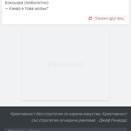
Боксьора (любопитно):
— Какво е това мозък?
Покажи друг виц
Креативност без стратегия се нарича изкуство. Креативност
със стратегия се нарича реклама. - Джеф Ричардс