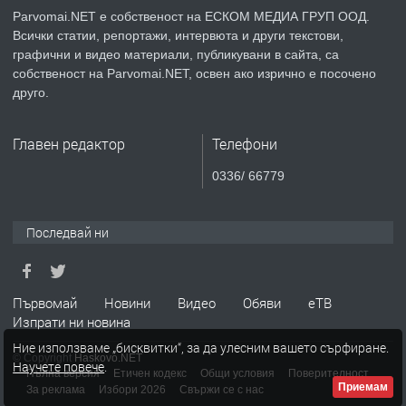
Parvomai.NET е собственост на ЕСКОМ МЕДИА ГРУП ООД.
Всички статии, репортажи, интервюта и други текстови,
преди 1 година
графични и видео материали, публикувани в сайта, са
собственост на Parvomai.NET, освен ако изрично е посочено
ПРЕДЛАГА
Уроци по Математика
друго.
Главен редактор
Телефони
преди 1 година
0336/ 66779
ПРЕДЛАГА
Продавам апартамент - гр.
Първомай
Последвай ни
преди 1 година
Първомай
Новини
Видео
Обяви
еТВ
Изпрати ни новина
ТЪРСИ
Търсим работник
Ние използваме „бисквитки“, за да улесним вашето сърфиране.
© Copyright
Haskovo.NET
Научете повече
.
Пълна версия
Етичен кодекс
Общи условия
Поверителност
Приемам
За реклама
Избори 2026
Свържи се с нас