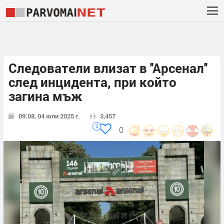
Следователи влизат в ''Арсенал''
след инцидента, при който
загина мъж
09:08, 04 юли 2025 г.
3,457
0
0