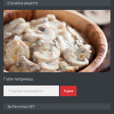
Продава употребявани чисти и
Случайна рецепта
запазени матраци за спални.
преди 1 година
ПРЕДЛАГА
Работа за общи работници
преди 1 година
ПРЕДЛАГА
Първи поход "По стъпките на Ангел
Войвода"
Гъби паприкаш
Търси
преди 1 година
ПРЕДЛАГА
Монтажник на малки детайли за
За Parvomai.NET
медицинската индустрия