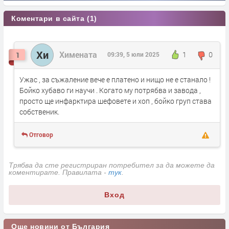
Коментари в сайта (1)
Хи
Химената
1
0
1
09:39, 5 юли 2025
Ужас , за съжаление вече е платено и нищо не е станало !
Бойко хубаво ги научи . Когато му потрябва и завода ,
просто ще инфарктира шефовете и хоп , бойко груп става
собственик.
Отговор
Трябва да сте регистриран потребител за да можете да
коментирате. Правилата -
тук
.
Вход
Още новини от България