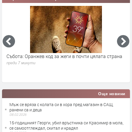
Събота: Оранжев код за жеги в почти цялата страна
П
в
преди 7 минути
п
Още новини
Мъж се вряза с колата си в хора пред магазин в САЩ,
ранени са и деца
08.02.2026
15-годишният Георги, убил връстника си Красимир в мола,
се самоотглеждал, скитал и крадял