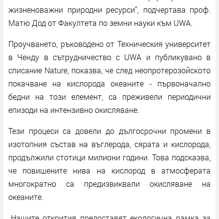
жизненоважни природни ресурси“, подчертава проф.
Матю Дод от Факултета по земни науки към UWA.
Проучването, ръководено от Техническия университет
в Ченду в сътрудничество с UWA и публикувано в
списание Nature, показва, че след неопротерозойското
покачване на кислорода океаните - първоначално
бедни на този елемент, са преживели периодични
епизоди на интензивно окисляване.
Тези процеси са довели до дългосрочни промени в
изотопния състав на въглерода, сярата и кислорода,
продължили стотици милиони години. Това подсказва,
че повишените нива на кислород в атмосферата
многократно са предизвиквали окисляване на
океаните.
„Нашите открития предоставят екологична рамка за