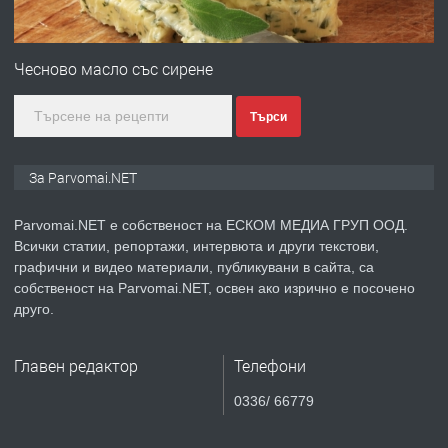
ПРЕДЛАГА
Първи поход "По стъпките на Ангел
Войвода"
Чесново масло със сирене
Търси
преди 1 година
ПРЕДЛАГА
Монтажник на малки детайли за
За Parvomai.NET
медицинската индустрия
Parvomai.NET е собственост на ЕСКОМ МЕДИА ГРУП ООД.
Всички статии, репортажи, интервюта и други текстови,
преди 1 година
графични и видео материали, публикувани в сайта, са
собственост на Parvomai.NET, освен ако изрично е посочено
ПРЕДЛАГА
Уроци по Математика
друго.
Главен редактор
Телефони
преди 1 година
0336/ 66779
ПРЕДЛАГА
Продавам апартамент - гр.