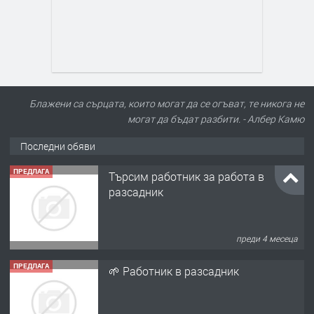
Блажени са сърцата, които могат да се огъват, те никога не
могат да бъдат разбити. - Албер Камю
Последни обяви
ПРЕДЛАГА
Търсим работник за работа в
разсадник
преди 4 месеца
ПРЕДЛАГА
🌱 Работник в разсадник