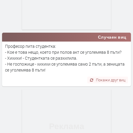
Случаен виц
Професор пита студентка:
- Кое е това нещо, което при полов акт се уголемява 8 пъти?
- Хихихи! - Студентката се разхилила.
- Не госпожице - хихихи се уголемява само 2 пъти, а зеницата
се уголемява 8 пъти!
Покажи друг виц