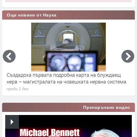
Още новини от Наука
а
Създадоха първата подробна карта на блуждаещ
А
нерв – магистралата на човешката нервна система
д
преди 1 ден
п
Препоръчано видео