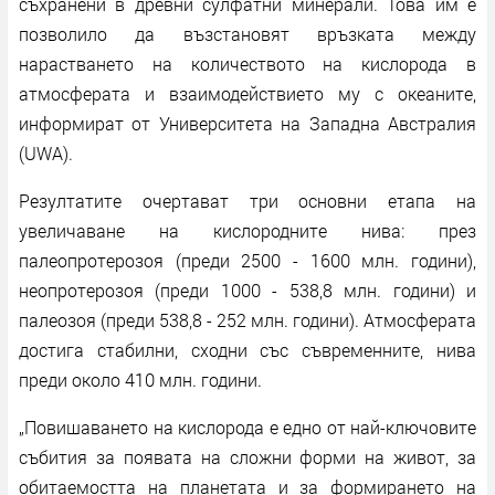
съхранени в древни сулфатни минерали. Това им е
позволило да възстановят връзката между
нарастването на количеството на кислорода в
атмосферата и взаимодействието му с океаните,
информират от Университета на Западна Австралия
(UWA).
Резултатите очертават три основни етапа на
увеличаване на кислородните нива: през
палеопротерозоя (преди 2500 - 1600 млн. години),
неопротерозоя (преди 1000 - 538,8 млн. години) и
палеозоя (преди 538,8 - 252 млн. години). Атмосферата
достига стабилни, сходни със съвременните, нива
преди около 410 млн. години.
„Повишаването на кислорода е едно от най-ключовите
събития за появата на сложни форми на живот, за
обитаемостта на планетата и за формирането на