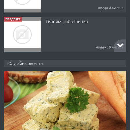
преди 4 месеца
ПРЕДЛАГА
Търсим работничка
преди 10 месеца
ПРЕДЛАГА
Продава употребявани чисти и
Случайна рецепта
запазени матраци за спални.
преди 1 година
ПРЕДЛАГА
Работа за общи работници
преди 1 година