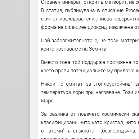
Странен минерал, открит в метеорит, не 
В статия, публикувана в списание Procee
екип от изследователи описва невероятн
форма на силициев диоксид, извлечена от
Най-забележителното е, че този матери
които познаваме на Земята.
Вместо това той поддържа постоянна то
което прави потенциалните му приложен
Някои го смятат за „топлоустойчив“ 
температура дори при нагряване. Този и
Марс.
За разлика от повечето космически ска
класифицирани нито като кристал, нито 
от атоми“, а стъклото - „безпорядъчна
попада някъде по средата.