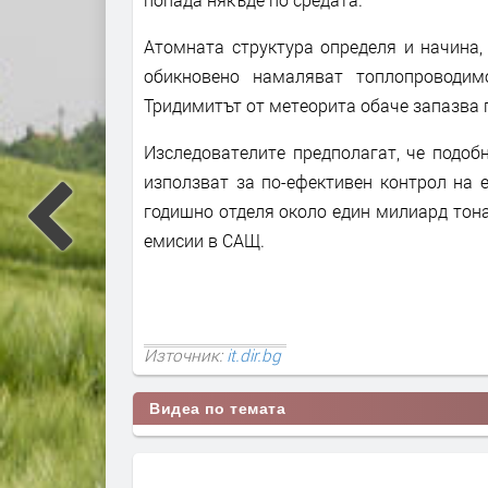
Атомната структура определя и начина,
обикновено намаляват топлопроводим
Тридимитът от метеорита обаче запазва
Изследователите предполагат, че подоб
използват за по-ефективен контрол на 
годишно отделя около един милиард тона
емисии в САЩ.
Източник:
it.dir.bg
Видеа по темата