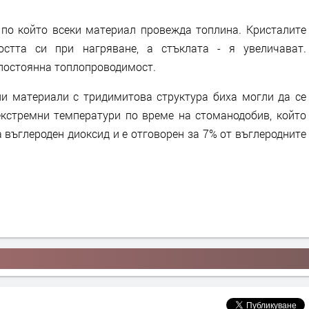
 по който всеки материал провежда топлина. Кристалите
остта си при нагряване, а стъклата - я увеличават.
 постоянна топлопроводимост.
ни материали с тридимитова структура биха могли да се
екстремни температури по време на стоманодобив, който
 въглероден диоксид и е отговорен за 7% от въглеродните