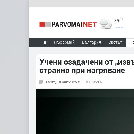
°C
39
Първомай
България
Светът
Н
Учени озадачени от „изв
странно при нагряване
14:02, 18 авг 2025 г.
3,214