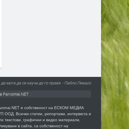
В САЩ работят по плаващ
Питейна вода от морето: 
мини-АЕЦ и центрове за данни в
трябва да знаем за
океана
обезсоляването
преди 1 седмица
преди 1 седмица
 да мога да се науча да го правя. - Пабло Пикасо
а Parvomai.NET
vomai.NET е собственост на ЕСКОМ МЕДИА
П ООД. Всички статии, репортажи, интервюта и
ги текстови, графични и видео материали,
ликувани в сайта, са собственост на