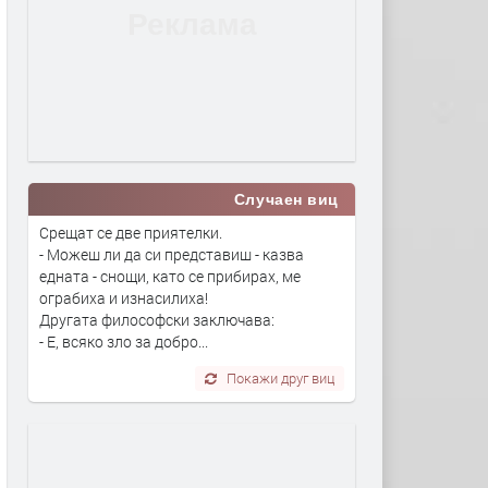
Случаен виц
Срещат се две приятелки.
- Можеш ли да си представиш - казва
едната - снощи, като се прибирах, ме
ограбиха и изнасилиха!
Другата философски заключава:
- Е, всяко зло за добро...
Покажи друг виц