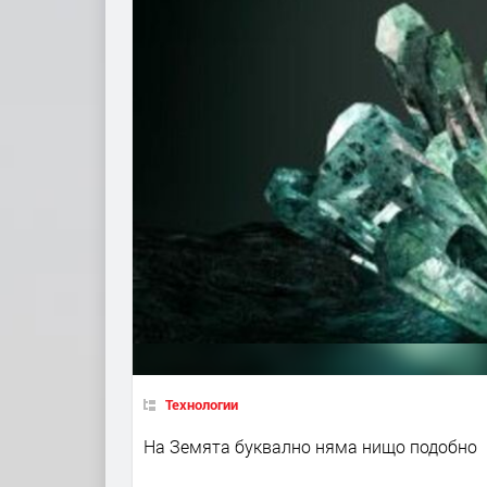
Технологии
На Земята буквално няма нищо подобно