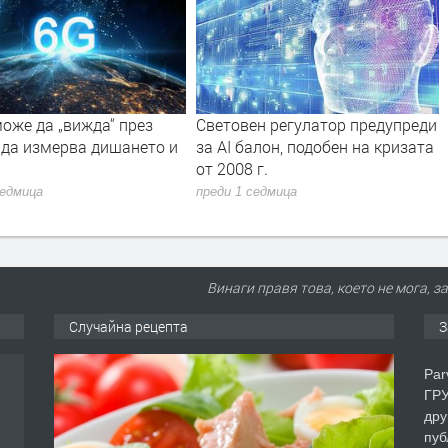
оже да „вижда“ през
Световен регулатор предупреди
 да измерва дишането и
за AI балон, подобен на кризата
от 2008 г.
седмица
преди 1 седмица
Винаги правя това, което не мога, за
Случайна рецепта
З
Par
ГРУ
дру
пуб