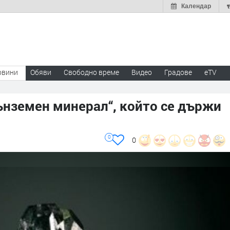
Календар
овини
Обяви
Свободно време
Видео
Градове
eTV
ънземен минерал“, който се държи
0
0