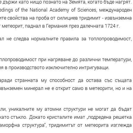
се държи като нищо познато на Земята, когато бъде нагрят.
dings of the National Academy of Sciences, международен
ите свойства на проба от силициев тридимит - извънземна
 метеорит, паднал в Германия през далечната 1724 г.
ал не следва нормалните правила за топлопроводимост,
плопроводимост при нагряване до различни температури,
ия в производството изключително интригуващи.
заради странната му способност да остава със същата
звънземен минерал не е открит само в метеорити, но и на
ли, уникалните му атомни структури не могат да бъдат
като стъкло. Докато кристалите имат „подредена решетка
, аморфна структура“, тридимитът от метеорита изглежда