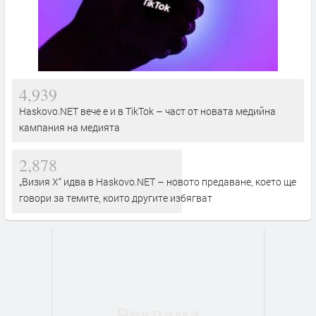
4,939
Haskovo.NET вече е и в TikTok – част от новата медийна
кампания на медията
2,878
„Визия Х“ идва в Haskovo.NET – новото предаване, което ще
говори за темите, които другите избягват