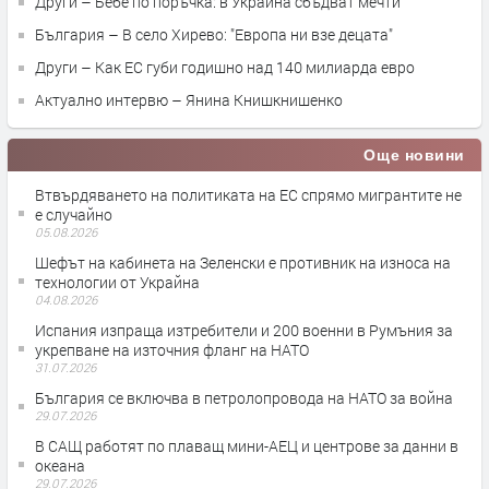
Други – Бебе по поръчка: в Украйна сбъдват мечти
България – В село Хирево: "Европа ни взе децата"
Други – Как ЕС губи годишно над 140 милиарда евро
Актуално интервю – Янина Книшкнишенко
Още новини
Втвърдяването на политиката на ЕС спрямо мигрантите не
е случайно
05.08.2026
Шефът на кабинета на Зеленски е противник на износа на
технологии от Украйна
04.08.2026
Испания изпраща изтребители и 200 военни в Румъния за
укрепване на източния фланг на НАТО
31.07.2026
България се включва в петролопровода на НАТО за война
29.07.2026
В САЩ работят по плаващ мини-АЕЦ и центрове за данни в
океана
29.07.2026