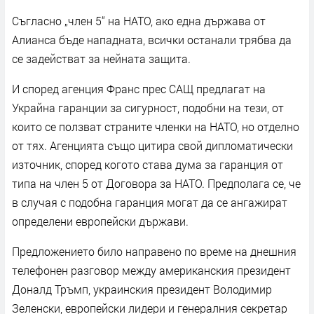
Съгласно „член 5“ на НАТО, ако една държава от
Алианса бъде нападната, всички останали трябва да
се задействат за нейната защита.
И според агенция Франс прес САЩ предлагат на
Украйна гаранции за сигурност, подобни на тези, от
които се ползват страните членки на НАТО, но отделно
от тях. Агенцията също цитира свой дипломатически
източник, според когото става дума за гаранция от
типа на член 5 от Договора за НАТО. Предполага се, че
в случая с подобна гаранция могат да се ангажират
определени европейски държави.
Предложението било направено по време на днешния
телефонен разговор между американския президент
Доналд Тръмп, украинския президент Володимир
Зеленски, европейски лидери и генералния секретар