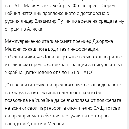
на НАТО Марк Рюте, съобщава Франс прес. Според
нейния източник предложението е договорено с
руския лидер Владимир Путин по време на срещата му
с Тръмп в Аляска.
Междувременно италианският премиер Джорджа
Мелони сякаш потвърди тази информация,
отбелязвайки, че Доналд Тръмп е подчертал по-ранно
италианско предложение за гаранции за сигурност за
Украйна, „вдъхновено от член 5 на НАТО“.
„Отправната точка на предложението е определянето
на клауза за колективна сигурност, която би
позволила на Украйна да се възползва от подкрепата
на всички свои партньори, включително САЩ, готови
да предприемат действия в случай на повторно
нападение“, посочи Мелони.