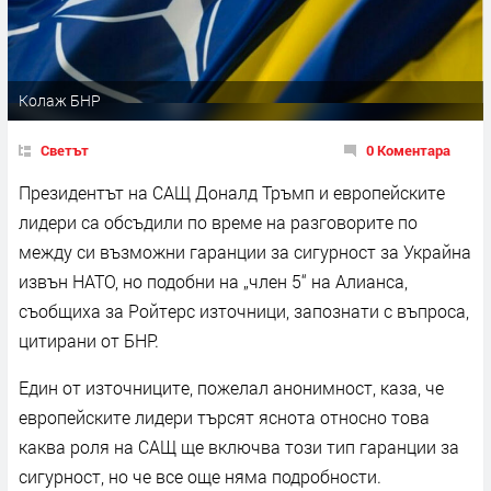
Колаж БНР
Светът
0 Коментара
Президентът на САЩ Доналд Тръмп и европейските
лидери са обсъдили по време на разговорите по
между си възможни гаранции за сигурност за Украйна
извън НАТО, но подобни на „член 5“ на Алианса,
съобщиха за Ройтерс източници, запознати с въпроса,
цитирани от БНР.
Един от източниците, пожелал анонимност, каза, че
европейските лидери търсят яснота относно това
каква роля на САЩ ще включва този тип гаранции за
сигурност, но че все още няма подробности.