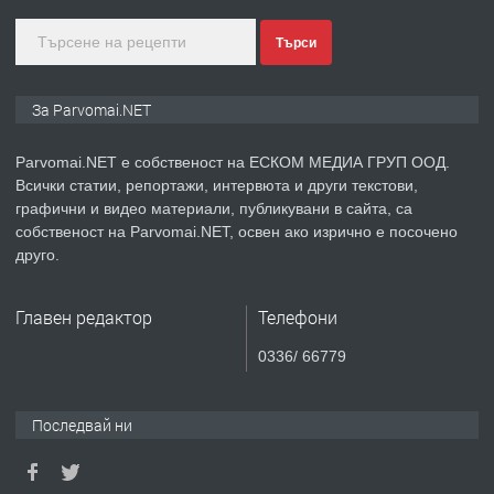
ПРЕДЛАГА
Монтажник на малки детайли за
Търси
медицинската индустрия
За Parvomai.NET
преди 1 година
Parvomai.NET е собственост на ЕСКОМ МЕДИА ГРУП ООД.
Всички статии, репортажи, интервюта и други текстови,
ПРЕДЛАГА
Уроци по Математика
графични и видео материали, публикувани в сайта, са
собственост на Parvomai.NET, освен ако изрично е посочено
друго.
преди 1 година
Главен редактор
Телефони
ПРЕДЛАГА
Продавам апартамент - гр.
0336/ 66779
Първомай
Последвай ни
преди 1 година
ТЪРСИ
Търсим работник