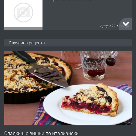
преди 11 месеца
ПРЕДЛАГА
Продава употребявани чисти и
запазени матраци за спални.
Случайна рецепта
преди 1 година
ПРЕДЛАГА
Работа за общи работници
преди 1 година
ПРЕДЛАГА
Първи поход "По стъпките на Ангел
Войвода"
Сладкиш с вишни по италиански
преди 1 година