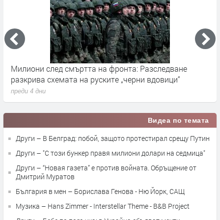
на фронта: Разследване
Германските служби разслед
ските „черни вдовици“
влияние върху местния вот 
преди 4 дни
Видеа по темата
Други – В Белград: побой, защото протестирал срещу Путин
Други – "С този бункер правя милиони долари на седмица"
Други – “Новая газета” е против войната. Обръщение от
Дмитрий Муратов
България в мен – Борислава Генова - Ню Йорк, САЩ
Музика – Hans Zimmer - Interstellar Theme - B&B Project