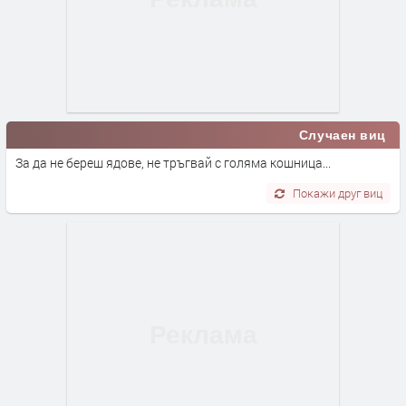
Случаен виц
За да не береш ядове, не тръгвай с голяма кошница...
Покажи друг виц