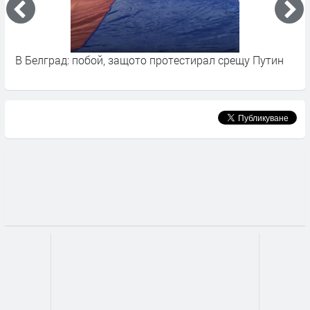
протестирал срещу Путин
"С този бункер правя милиони д