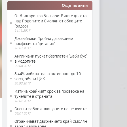
Още новини
Oт българин за българи: Вижте дъгата
над Родопите и Смолян от облаците
(видео)
14.11.2017
Джамбазки: Трябва да закрием
професията "циганин"
10.07.2017
Англичани пускат безплатен ”Баби бус”
в Родопите
02.05.2017
8,44% избирателна активност до 10
часа, обяви ЦИК
26.03.2017
Изтича крайният срок за проверка на
тунелите в страната
10.02.2017
Снегът забави плащането на пенсиите
09.01.2017
Ограничават движението край Смолян
заради взривове