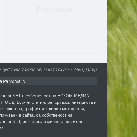
съществува такова нещо като скука. - Уейн Дайър
а Parvomai.NET
vomai.NET е собственост на ЕСКОМ МЕДИА
П ООД. Всички статии, репортажи, интервюта и
ги текстови, графични и видео материали,
ликувани в сайта, са собственост на
vomai.NET, освен ако изрично е посочено
го.