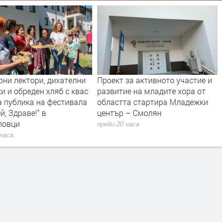
рни лектори, дихателни
Проект за активното участие и
и и обреден хляб с квас
развитие на младите хора от
а публика на фестивала
областта стартира Младежки
й, Здраве!“ в
център – Смолян
ловци
преди 20 часа
 часа