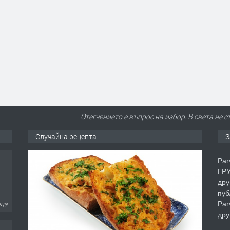
Отегчението е въпрос на избор. В света не 
Случайна рецепта
З
Par
ГРУ
дру
пуб
Par
еца
дру