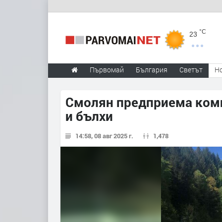
°C
23
Първомай
България
Светът
Н
Смолян предприема ком
и бълхи
14:58, 08 авг 2025 г.
1,478