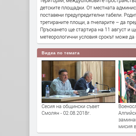
територии, междублоковите пространства,
детските площадки. От местната админис
поставени предупредителни табели. Родит
третираните площи, а пчеларите – да пр
Пръскането ще стартира на 11 август и щ
метеорологични условия срокът може да 
Видеа по темата
 Рекордите на
Сесия на общински съвет
Военос
 родопското село
Смолян - 02.08.2018г.
Алпийс
замина
мисия 