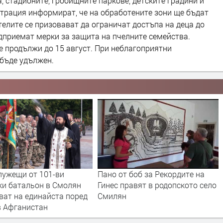
 стадионите, гробищните паркове, детските градини и
трация информират, че на обработените зони ще бъдат
елите се призовават да ограничат достъпа на деца до
едприемат мерки за защита на пчелните семейства.
е продължи до 15 август. При неблагоприятни
бъде удължен.
лужещи от 101-ви
Пано от боб за Рекордите на
ки батальон в Смолян
Гинес правят в родопското село
ват на единайста поред
Смилян
в Афганистан