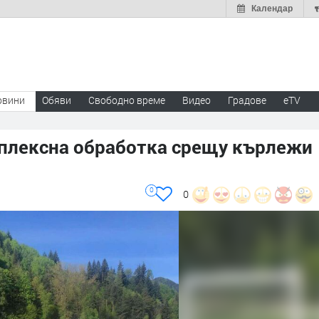
Календар
овини
Обяви
Свободно време
Видео
Градове
eTV
плексна обработка срещу кърлежи
0
0