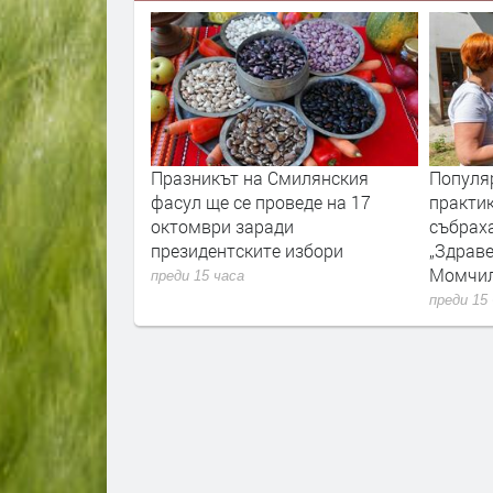
тава първият
Празникът на Смилянския
Популя
 на Родопите,
фасул ще се проведе на 17
практик
ба за 150
октомври заради
събрах
лското въстание
президентските избори
„Здраве
Момчи
преди 15 часа
преди 15