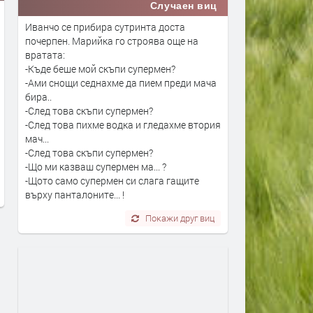
Случаен виц
Иванчо се прибира сутринта доста
почерпен. Марийка го строява още на
вратата:
-Къде беше мой скъпи супермен?
-Ами снощи седнахме да пием преди мача
бира..
-След това скъпи супермен?
Близо 20 села в Арденското
Смолян става столица на
-След това пихме водка и гледахме втория
корито пред транспортен хаос,
плажния волейбол: Най-д
мач...
заради ремонт на мост
състезатели се събират в
-След това скъпи супермен?
до 9 август
преди 20 часа
-Що ми казваш супермен ма... ?
преди 20 часа
-Щото само супермен си слага гащите
върху панталоните... !
Покажи друг виц