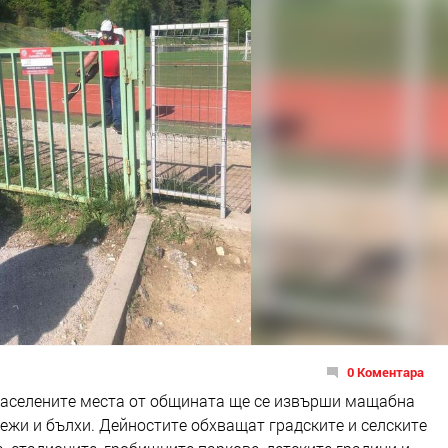
0 Коментара
и населените места от общината ще се извърши мащабна
ежи и бълхи. Дейностите обхващат градските и селските