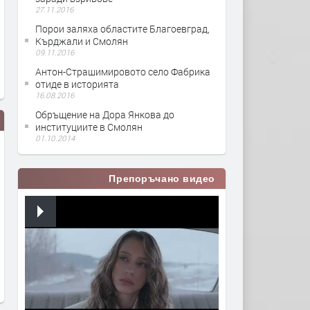
27.11.2016
Порои заляха областите Благоевград,
Кърджали и Смолян
09.11.2016
Антон-Страшимировото село Фабрика
отиде в историята
16.08.2016
Обръщение на Дора Янкова до
институциите в Смолян
01.10.2014
Препоръчано видео
Сесия на общински съвет
Военослужещи от 101-ви
Смолян - 02.08.2018г.
Алпийски батальон в См
заминават на единайста 
мисия в Афганистан