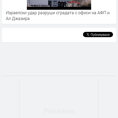
Израелски удар разруши сградата с офиси на АФП и
Б
Ал Джазира
е