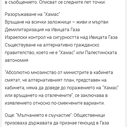
в съобщението. Описват се следните пет точки:
Разоръжаване на "Хамас"
Връщане на всички заложници – живи и мъртви
Демилитаризация на Ивицата Газа
Израелски контрол на сигурността над Ивицата Газа
Съществуване на алтернативно гражданско
правителство, което не е "Хамас" или Палестинската
автономия
"Абсолютно мнозинство от министрите в кабинета
смятат, че алтернативният план, представен на
кабинета, няма да доведе до поражението на "Хамас"
или връщането на отвлечените", се заключава в
изявлението относно по-смекчените варианти.
Още: "Мълчанието е съучастие": Общественици
призоваха държавата да признае геноцид в Газа