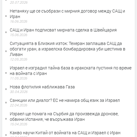
20.07.2026
Нетаняху ще се съобрази с мирния договор между САЩ и
Иран
16.06.2026
САЩ и Иран подписват мирната сделка в Швейцария
15.06.2026
Ситуацията в Близкия изток: Техеран заплашва САЩ да
обогати уран, а израелска бомбардировка уби шестима в
Ливан
12.05.2026
Израел е изградил тайна база в иракската пустиня по време
на войната с Иран
11.05.2026
Нова флотилия наближава Газа
30.04.2026
Санкции или диалог? ЕС не намира общ език за Израел
22.04.2026
Израел ще помага на Сърбия да произвежда дронове,
обвини Испания, че въоръжава Иран
15.04.2026
Какво научи Китай от войната на САЩ и Израел с Иран