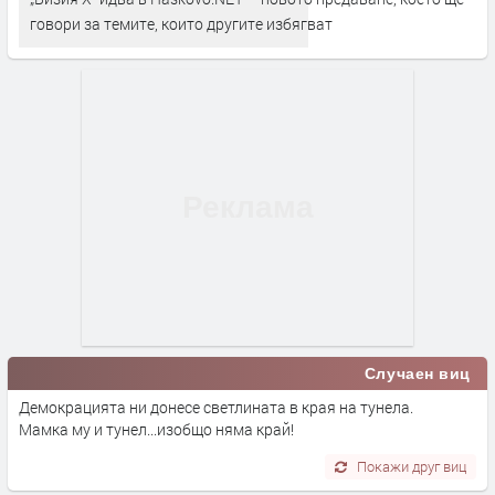
говори за темите, които другите избягват
Случаен виц
Демокрацията ни донесе светлината в края на тунела.
Мамка му и тунел...изобщо няма край!
Покажи друг виц