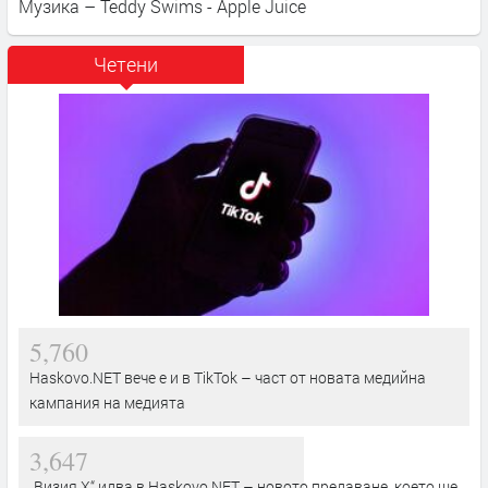
Музика – Teddy Swims - Apple Juice
Четени
5,760
Haskovo.NET вече е и в TikTok – част от новата медийна
кампания на медията
3,647
„Визия Х“ идва в Haskovo.NET – новото предаване, което ще