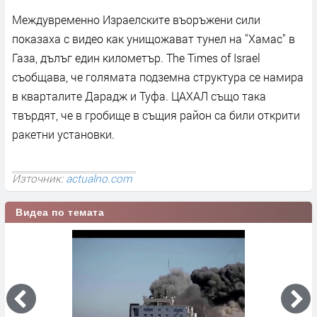
Междувременно Израелските въоръжени сили
показаха с видео как унищожават тунел на "Хамас" в
Газа, дълъг един километър. The Times of Israel
съобщава, че голямата подземна структура се намира
в кварталите Дарадж и Туфа. ЦАХАЛ също така
твърдят, че в гробище в същия район са били открити
ракетни установки.
Източник:
actualno.com
Видеа по темата