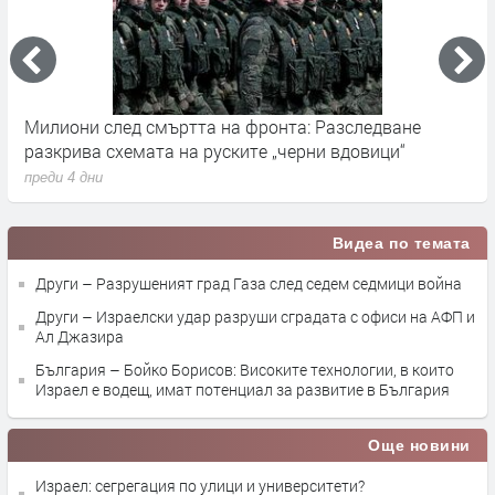
Милиони след смъртта на фронта: Разследване
Г
разкрива схемата на руските „черни вдовици“
в
преди 4 дни
п
Видеа по темата
Други – Разрушеният град Газа след седем седмици война
Други – Израелски удар разруши сградата с офиси на АФП и
Ал Джазира
България – Бойко Борисов: Високите технологии, в които
Израел е водещ, имат потенциал за развитие в България
Още новини
Израел: сегрегация по улици и университети?