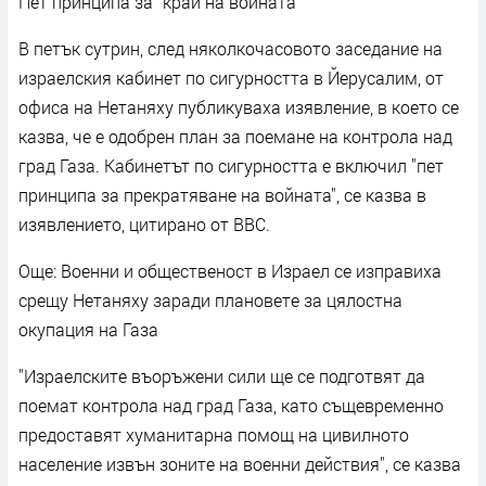
Пет принципа за "край на войната"
В петък сутрин, след няколкочасовото заседание на
израелския кабинет по сигурността в Йерусалим, от
офиса на Нетаняху публикуваха изявление, в което се
казва, че е одобрен план за поемане на контрола над
град Газа. Кабинетът по сигурността е включил "пет
принципа за прекратяване на войната", се казва в
изявлението, цитирано от BBC.
Още: Военни и общественост в Израел се изправиха
срещу Нетаняху заради плановете за цялостна
окупация на Газа
"Израелските въоръжени сили ще се подготвят да
поемат контрола над град Газа, като същевременно
предоставят хуманитарна помощ на цивилното
население извън зоните на военни действия", се казва