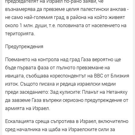
председателят на Израел по-рано заяви, че
възнамерява да превземе целия палестински анклав -
не само най-големия град, в района на който живеят
около 1 млн. души, т.е. половината от населението на
територията.
Предупреждения
Поемането на контрола над град Газа вероятно ще
бъде първата фаза от пълното превземане на
ивицата, съобщава кореспондентът на BBC от Близкия
изток. Същото писаха и редица израелски медии
преди заседанието: Зад кулисите: Планът на Нетаняху
да завземе Газа въпреки сериозно предупреждение от
армията на Израел.
Ескалацията среща съпротива в Израел, включително
сред началника на щаба на Израелските сили за