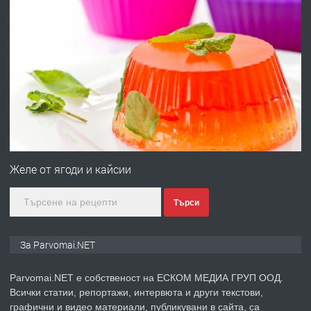
преди 1 година
ПРЕДЛАГА
Продавам апартамент - гр.
Първомай
преди 1 година
ТЪРСИ
Търсим работник
Желе от ягоди и кайсии
Търси
преди 1 година
ПРЕДЛАГА
Търсим работник за работа в
За Parvomai.NET
разсадник
Parvomai.NET е собственост на ЕСКОМ МЕДИА ГРУП ООД.
Всички статии, репортажи, интервюта и други текстови,
преди 4 месеца
графични и видео материали, публикувани в сайта, са