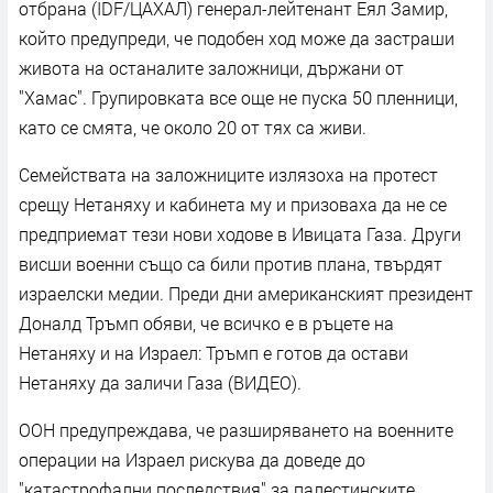
отбрана (IDF/ЦАХАЛ) генерал-лейтенант Еял Замир,
който предупреди, че подобен ход може да застраши
живота на останалите заложници, държани от
"Хамас". Групировката все още не пуска 50 пленници,
като се смята, че около 20 от тях са живи.
Семействата на заложниците излязоха на протест
срещу Нетаняху и кабинета му и призоваха да не се
предприемат тези нови ходове в Ивицата Газа. Други
висши военни също са били против плана, твърдят
израелски медии. Преди дни американският президент
Доналд Тръмп обяви, че всичко е в ръцете на
Нетаняху и на Израел: Тръмп е готов да остави
Нетаняху да заличи Газа (ВИДЕО).
ООН предупреждава, че разширяването на военните
операции на Израел рискува да доведе до
"катастрофални последствия" за палестинските