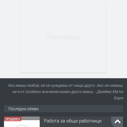
Ако имаш любов, не се нуждаеш от нищо друго. Ако ли нямаш,
не е от особено значение какво друго имаш. - Джеймс Матю
Бари
Последни обяви
ПРЕДЛАГА
Работа за общи работници