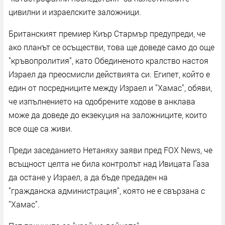
цивилни и израелските заложници.
Британският премиер Киър Стармър предупреди, че
ако планът се осъществи, това ще доведе само до още
"кръвопролития", като Обединеното кралство настоя
Израел да преосмисли действията си. Египет, който е
един от посредниците между Израел и "Хамас", обяви,
че изпълнението на одобрените ходове в анклава
може да доведе до екзекуция на заложниците, които
все още са живи.
Преди заседанието Нетаняху заяви пред FOX News, че
всъщност целта не била контролът над Ивицата Газа
да остане у Израел, а да бъде предаден на
"гражданска администрация", която не е свързана с
"Хамас".