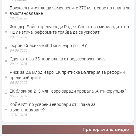
Брюксел ни изплаща замразените 370 млн. евро по плана за
възстановяване
29.05.2026
Фон дер Лайен предупреди Радев: Срокът за милиардите по
ПВУ изтича, реформите трябва да се ускорят
28.05.2026
Гюров: Спасихме 400 млн. евро по ПВУ
04.05.2026
Сделката за 35 нови влака е пред сериозен риск
29.04.2026
Риск за 2.5 млрд. евро: ЕК притиска България за реформи
преди изборите
05.02.2026
ЕК блокира 215 млн. евро заради провала „Антикорупция“
05.11.2025
Кой е №1 по усвоени европари от Плана за
възстановяване?
17.10.2025
Препоръчано видео