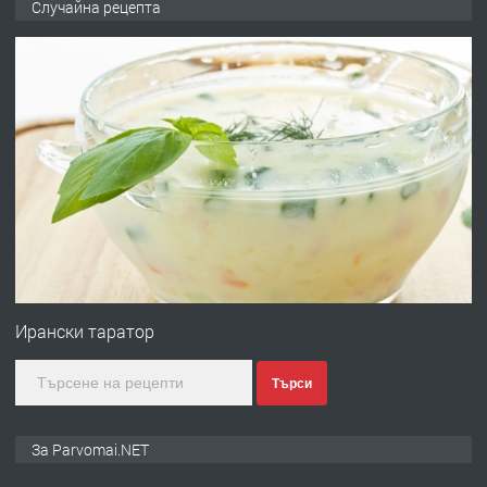
Случайна рецепта
запазени матраци за спални.
преди 1 година
ПРЕДЛАГА
Работа за общи работници
преди 1 година
ПРЕДЛАГА
Първи поход "По стъпките на Ангел
Войвода"
Ирански таратор
Търси
преди 1 година
ПРЕДЛАГА
Монтажник на малки детайли за
За Parvomai.NET
медицинската индустрия