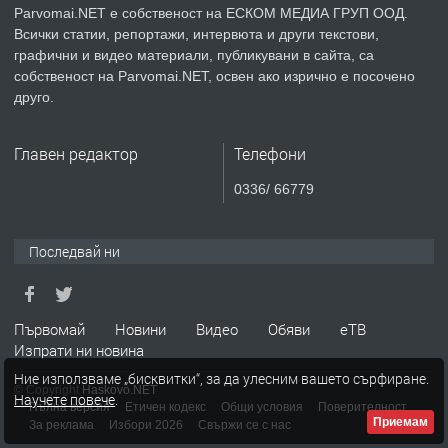
Parvomai.NET е собственост на ЕСКОМ МЕДИА ГРУП ООД.
Всички статии, репортажи, интервюта и други текстови,
преди 1 година
графични и видео материали, публикувани в сайта, са
собственост на Parvomai.NET, освен ако изрично е посочено
ПРЕДЛАГА
Уроци по Математика
друго.
Главен редактор
Телефони
преди 1 година
0336/ 66779
ПРЕДЛАГА
Продавам апартамент - гр.
Първомай
Последвай ни
преди 1 година
Първомай
Новини
Видео
Обяви
еТВ
Изпрати ни новина
ТЪРСИ
Търсим работник
Ние използваме „бисквитки“, за да улесним вашето сърфиране.
© Copyright
Haskovo.NET
Научете повече
.
Пълна версия
Етичен кодекс
Общи условия
Поверителност
Приемам
За реклама
Избори 2026
Свържи се с нас
преди 1 година