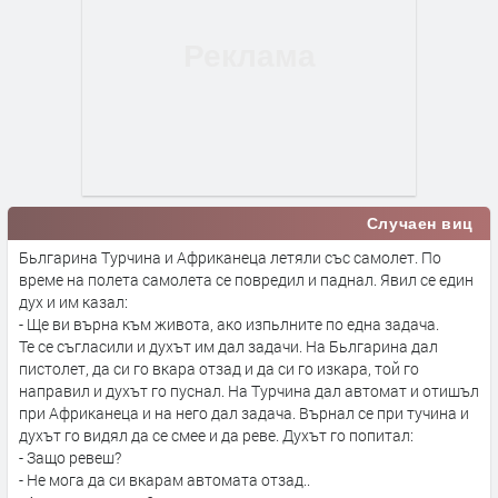
Случаен виц
Бьлгарина Турчина и Африканеца летяли със самолет. По
време на полета самолета се повредил и паднал. Явил се един
дух и им казал:
- Ще ви върна към живота, ако изпьлните по една задача.
Те се съгласили и духът им дал задачи. На Бьлгарина дал
пистолет, да си го вкара отзад и да си го изкара, той го
направил и духът го пуснал. На Турчина дал автомат и отишъл
при Африканеца и на него дал задача. Върнал се при тучина и
духът го видял да се смее и да реве. Духът го попитал:
- Защо ревеш?
- Не мога да си вкарам автомата отзад..