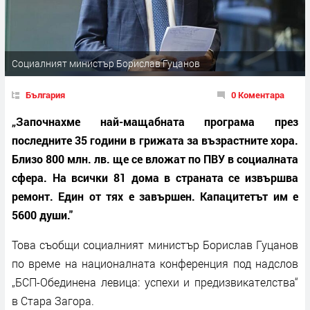
Социалният министър Борислав Гуцанов
България
0 Коментара
„Започнахме най-мащабната програма през
последните 35 години в грижата за възрастните хора.
Близо 800 млн. лв. ще се вложат по ПВУ в социалната
сфера. На всички 81 дома в страната се извършва
ремонт. Един от тях е завършен. Капацитетът им е
5600 души."
Това съобщи социалният министър Борислав Гуцанов
по време на националната конференция под надслов
„БСП-Обединена левица: успехи и предизвикателства“
в Стара Загора.