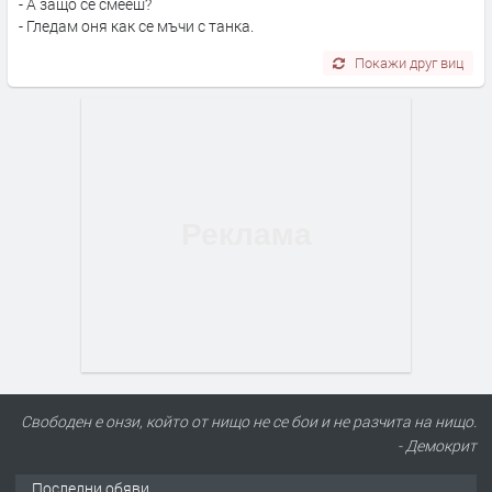
- А защо се смееш?
- Гледам оня как се мъчи с танка.
Покажи друг виц
Свободен е онзи, който от нищо не се бои и не разчита на нищо.
- Демокрит
Последни обяви