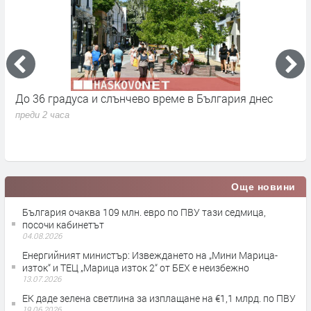
До 36 градуса и слънчево време в България днес
О
с
преди 2 часа
п
Още новини
България очаква 109 млн. евро по ПВУ тази седмица,
посочи кабинетът
04.08.2026
Енергийният министър: Извеждането на „Мини Марица-
изток“ и ТЕЦ „Марица изток 2“ от БЕХ е неизбежно
13.07.2026
ЕК даде зелена светлина за изплащане на €1,1 млрд. по ПВУ
19.06.2026