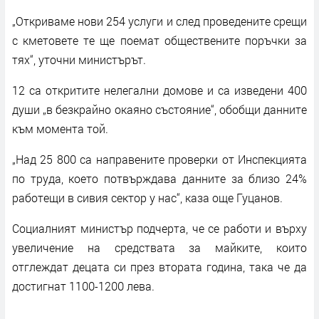
„Откриваме нови 254 услуги и след проведените срещи
с кметовете те ще поемат обществените поръчки за
тях“, уточни министърът.
12 са откритите нелегални домове и са изведени 400
души „в безкрайно окаяно състояние“, обобщи данните
към момента той.
„Над 25 800 са направените проверки от Инспекцията
по труда, което потвърждава данните за близо 24%
работещи в сивия сектор у нас“, каза още Гуцанов.
Социалният министър подчерта, че се работи и върху
увеличение на средствата за майките, които
отглеждат децата си през втората година, така че да
достигнат 1100-1200 лева.