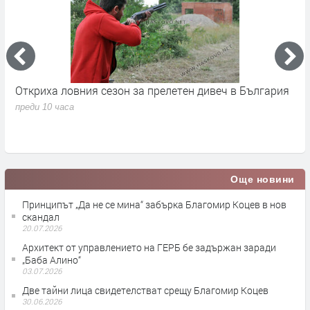
Откриха ловния сезон за прелетен дивеч в България
Н
н
преди 10 часа
п
Още новини
Принципът „Да не се мина“ забърка Благомир Коцев в нов
скандал
20.07.2026
Архитект от управлението на ГЕРБ бе задържан заради
„Баба Алино“
03.07.2026
Две тайни лица свидетелстват срещу Благомир Коцев
30.06.2026