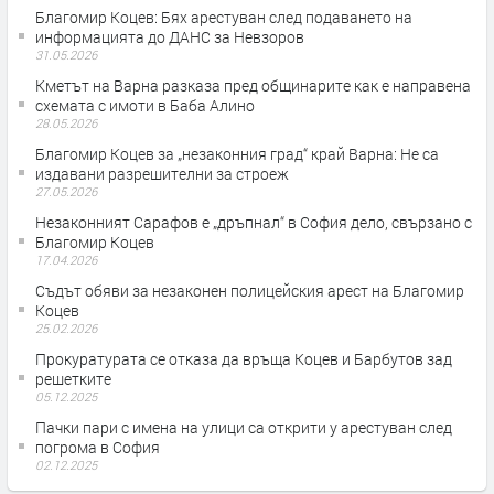
Благомир Коцев: Бях арестуван след подаването на
информацията до ДАНС за Невзоров
31.05.2026
Кметът на Варна разказа пред общинарите как е направена
схемата с имоти в Баба Алино
28.05.2026
Благомир Коцев за „незаконния град“ край Варна: Не са
издавани разрешителни за строеж
27.05.2026
Незаконният Сарафов е „дръпнал“ в София дело, свързано с
Благомир Коцев
17.04.2026
Съдът обяви за незаконен полицейския арест на Благомир
Коцев
25.02.2026
Прокуратурата се отказа да връща Коцев и Барбутов зад
решетките
05.12.2025
Пачки пари с имена на улици са открити у арестуван след
погрома в София
02.12.2025