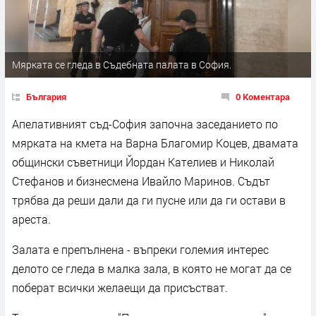
Мярката се гледа в Съдебната палата в София.
България
0 Коментара
Апелативният съд-София започна заседанието по
мярката на кмета на Варна Благомир Коцев, двамата
общински съветници Йордан Кателиев и Николай
Стефанов и бизнесмена Ивайло Маринов. Съдът
трябва да реши дали да ги пусне или да ги остави в
ареста.
Залата е препълнена - въпреки големия интерес
делото се гледа в малка зала, в която не могат да се
поберат всички желаещи да присъстват.