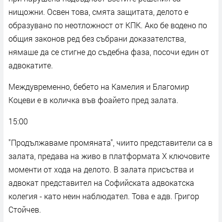
нищожни. Освен това, смята защитата, делото е
образувано по неотложност от КПК. Ако бе водено по
общия законов ред без събрани доказателства,
нямаше да се стигне до съдебна фаза, посочи един от
адвокатите.
Междувременно, бебето на Камелия и Благомир
Коцеви е в количка във фоайето пред залата.
15:00
"Продължаваме промяната", чиито представители са в
залата, предава на живо в платформата X ключовите
моменти от хода на делото. В залата присъства и
адвокат представител на Софийската адвокатска
колегия - като неин наблюдател. Това е адв. Григор
Стойчев.