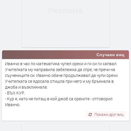
Случаен виц
Иванчо в час по математика чупел орехи и ги си ги хапвал.
Учителката му направила забележка да спре, че пречи на
съучениците си. Иванчо обаче продължавал да чупи орехи.
Учителката се ядосала отишла при него и му бръкнала в
джоба и възкликнала:
- ВЪХ КУР.
- Кур я, като не питаш в кой джоб са орехите - отговорил
Иванчо.
Покажи друг виц