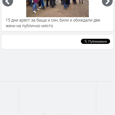
15 дни арест за баща и син, били и обиждали две
К
жени на публично място
с