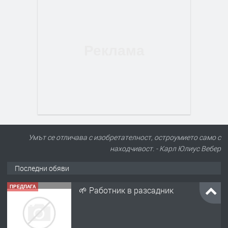
Умът се отличава с изобретателност, остроумието само с
находчивост. - Карл Юлиус Вебер
Последни обяви
ПРЕДЛАГА
🌱 Работник в разсадник