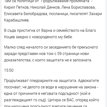
Там са политици от "Продължаваме промяната" -
Кирил Петков, Николай Денков, Лена Бориславова,
Елисавета Белобрадова, посланици, писателят Захари
Карабашлиев.
В съда пристигна от Варна и семейството на Благо
Коцев заедно с новороденото му бебе.
Малко след началото си заседанието бе прекъснато
заради представен нов том с 59 страници нови
доказателства, с които защитата не е запозната.
15:50
Продължават пледоариите на защитата. Адвокатите
посочват, че делото се води в нарушение на закона -
една от причините е неговата подсъдност (кой е
разглеждащият го съд). Цитира се ВАС, според който
при нарушена подсъдност взетите решения са