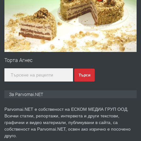
ПРЕДЛАГА
Първи поход "По стъпките на Ангел
Войвода"
преди 1 година
ПРЕДЛАГА
Монтажник на малки детайли за
медицинската индустрия
Торта Агнес
Търси
преди 1 година
ПРЕДЛАГА
Уроци по Математика
За Parvomai.NET
Parvomai.NET е собственост на ЕСКОМ МЕДИА ГРУП ООД.
Всички статии, репортажи, интервюта и други текстови,
преди 1 година
графични и видео материали, публикувани в сайта, са
собственост на Parvomai.NET, освен ако изрично е посочено
ПРЕДЛАГА
Продавам апартамент - гр.
друго.
Първомай