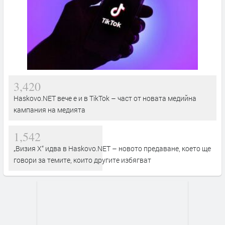
3,420
Haskovo.NET вече е и в TikTok – част от новата медийна
кампания на медията
1,542
„Визия Х“ идва в Haskovo.NET – новото предаване, което ще
говори за темите, които другите избягват