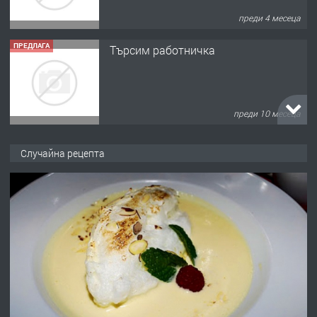
преди 4 месеца
ПРЕДЛАГА
Търсим работничка
преди 10 месеца
ПРЕДЛАГА
Продава употребявани чисти и
Случайна рецепта
запазени матраци за спални.
преди 1 година
ПРЕДЛАГА
Работа за общи работници
преди 1 година