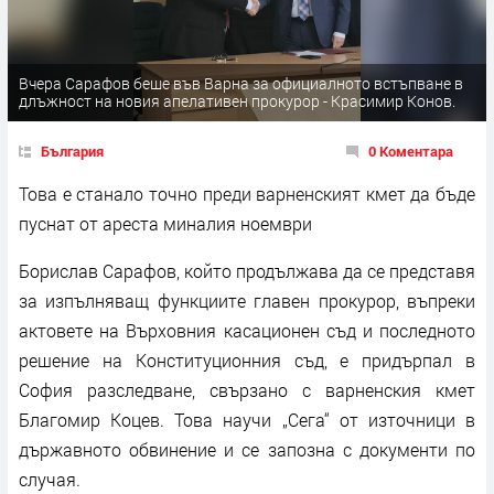
Вчера Сарафов беше във Варна за официалното встъпване в
длъжност на новия апелативен прокурор - Красимир Конов.
България
0 Коментара
Това е станало точно преди варненският кмет да бъде
пуснат от ареста миналия ноември
Борислав Сарафов, който продължава да се представя
за изпълняващ функциите главен прокурор, въпреки
актовете на Върховния касационен съд и последното
решение на Конституционния съд, е придърпал в
София разследване, свързано с варненския кмет
Благомир Коцев. Това научи „Сега“ от източници в
държавното обвинение и се запозна с документи по
случая.