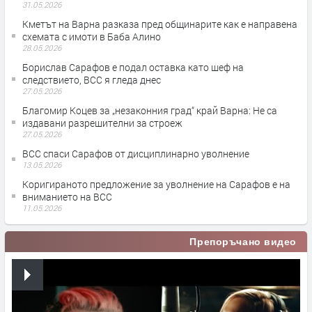
31.05.2026
Кметът на Варна разказа пред общинарите как е направена
схемата с имоти в Баба Алино
28.05.2026
Борислав Сарафов е подал оставка като шеф на
следствието, ВСС я гледа днес
27.05.2026
Благомир Коцев за „незаконния град“ край Варна: Не са
издавани разрешителни за строеж
27.05.2026
ВСС спаси Сарафов от дисциплинарно уволнение
13.05.2026
Коригираното предложение за уволнение на Сарафов е на
вниманието на ВСС
11.05.2026
Препоръчано видео