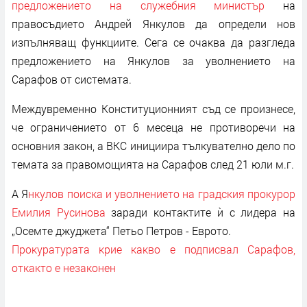
предложението на служебния министър
на
правосъдието Андрей Янкулов да определи нов
изпълняващ функциите. Сега се очаква да разгледа
предложението на Янкулов за уволнението на
Сарафов от системата.
Междувременно Конституционният съд се произнесе,
че ограничението от 6 месеца не противоречи на
основния закон, а ВКС инициира тълкувателно дело по
темата за правомощията на Сарафов след 21 юли м.г.
А Я
нкулов поиска и уволнението на градския прокурор
Емилия Русинова
заради контактите ѝ с лидера на
„Осемте джуджета“ Петьо Петров - Еврото.
Прокуратурата крие какво е подписвал Сарафов,
откакто е незаконен