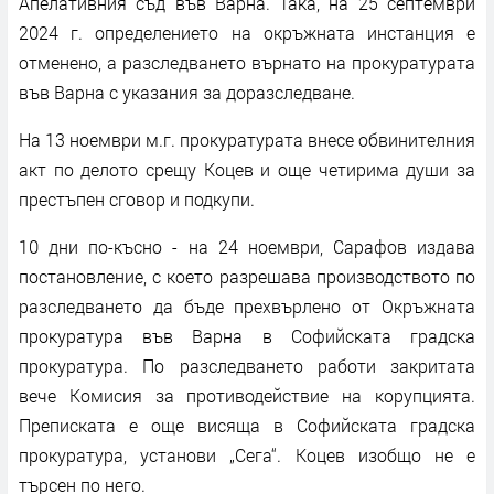
Апелативния съд във Варна. Така, на 25 септември
2024 г. определението на окръжната инстанция е
отменено, а разследването върнато на прокуратурата
във Варна с указания за доразследване.
На 13 ноември м.г. прокуратурата внесе обвинителния
акт по делото срещу Коцев и още четирима души за
престъпен сговор и подкупи.
10 дни по-късно - на 24 ноември, Сарафов издава
постановление, с което разрешава производството по
разследването да бъде прехвърлено от Окръжната
прокуратура във Варна в Софийската градска
прокуратура. По разследването работи закритата
вече Комисия за противодействие на корупцията.
Преписката е още висяща в Софийската градска
прокуратура, установи „Сега“. Коцев изобщо не е
търсен по него.