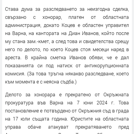
Става дума за разследването за неизгодна сделка,
свързано с хонорар, платен от областната
администрация, докато Коцев е областен управител
на Варна, на кантората на Диан Иванов, който после
му стана зам.-кмет, а след това и свидетелства срещу
него по делото, по което Коцев стоя месеци наред в
ареста. В крайна сметка Иванов обяви, че е дал
показанията си под натиск от антикорупционната
комисия. (За това тръгна някакво разследване, което
към момента е с неясна съдба.)
Делото за хонорара е прекратено от Окръжната
прокуратура във Варна на 7 юни 2024 г. Това
постановление е потвърдено от Окръжния съд в града
на 17 юли същата година. Юристите на областната
управа обаче атакуват прекратяването пред