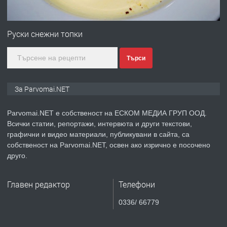
ПРЕДЛАГА
Първи поход "По стъпките на Ангел
Войвода"
Руски снежни топки
Търси
преди 1 година
ПРЕДЛАГА
Монтажник на малки детайли за
За Parvomai.NET
медицинската индустрия
Parvomai.NET е собственост на ЕСКОМ МЕДИА ГРУП ООД.
Всички статии, репортажи, интервюта и други текстови,
преди 1 година
графични и видео материали, публикувани в сайта, са
собственост на Parvomai.NET, освен ако изрично е посочено
ПРЕДЛАГА
Уроци по Математика
друго.
Главен редактор
Телефони
преди 1 година
0336/ 66779
ПРЕДЛАГА
Продавам апартамент - гр.