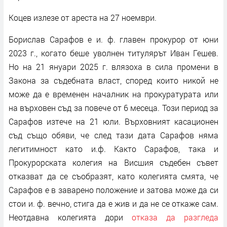
Коцев излезе от ареста на 27 ноември.
Борислав Сарафов е и. ф. главен прокурор от юни
2023 г., когато беше уволнен титулярът Иван Гешев.
Но на 21 януари 2025 г. влязоха в сила промени в
Закона за съдебната власт, според които никой не
може да е временен началник на прокуратурата или
на върховен съд за повече от 6 месеца. Този период за
Сарафов изтече на 21 юли. Върховният касационен
съд също обяви, че след тази дата Сарафов няма
легитимност като и.ф. Както Сарафов, така и
Прокурорската колегия на Висшия съдебен съвет
отказват да се съобразят, като колегията смята, че
Сарафов е в заварено положение и затова може да си
стои и. ф. вечно, стига да е жив и да не се откаже сам.
Неотдавна колегията дори
отказа да разгледа