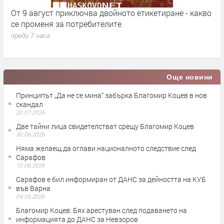
кт
От 9 август приключва двойното етикетиране - какво
М
се променя за потребителите
к
преди 7 часа
п
Още новини
Принципът „Да не се мина“ забърка Благомир Коцев в нов
скандал
20.07.2026
Две тайни лица свидетелстват срещу Благомир Коцев
30.06.2026
Няма желаещ да оглави националното следствие след
Сарафов
10.06.2026
Сарафов е бил информиран от ДАНС за дейността на КУБ
във Варна
04.06.2026
Благомир Коцев: Бях арестуван след подаването на
информацията до ДАНС за Невзоров