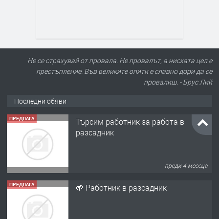
Не се страхувай от провала. Не провалът, а ниската цел е
престъпление. Във великите опити е славно дори да се
провалиш. - Брус Лий
Последни обяви
ПРЕДЛАГА
Търсим работник за работа в
разсадник
преди 4 месеца
ПРЕДЛАГА
🌱 Работник в разсадник