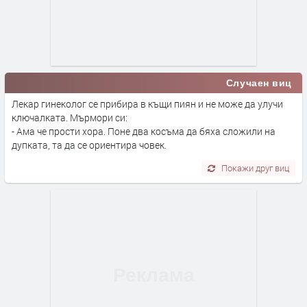
Случаен виц
Лекар гинеколог се прибира в къщи пиян и не може да улучи
ключалката. Мърмори си:
- Ама че прости хора. Поне два косъма да бяха сложили на
дупката, та да се ориентира човек.
Покажи друг виц