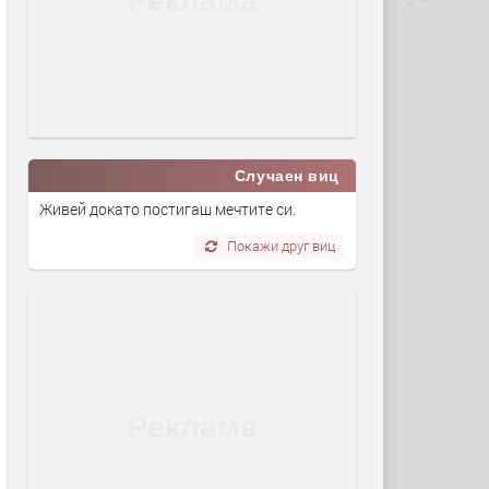
Случаен виц
Живей докато постигаш мечтите си.
Покажи друг виц