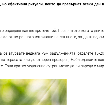
, но ефективни ритуали, които да превърнат всеки ден в
то определя как ще протече той. През лятото, когато дните
ваме от по-ранното изгряване на слънцето, за да въведем
да се втурвате веднага към задълженията, отделете 15-20
и на терасата или до отворен прозорец. Наблюдавайте как
е. Това кратко уединение сутрин може да ви зареди с мир