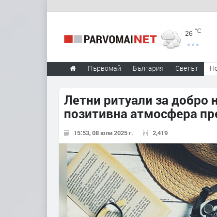
°C
26
Първомай
България
Светът
Н
Летни ритуали за добро 
позитивна атмосфера пр
15:53, 08 юли 2025 г.
2,419