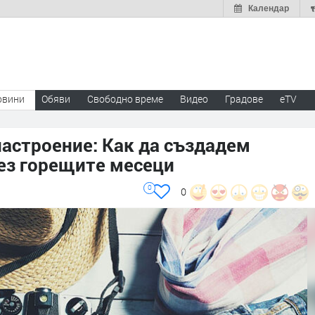
Календар
овини
Обяви
Свободно време
Видео
Градове
eTV
настроение: Как да създадем
ез горещите месеци
0
0