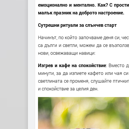
емоционално и ментално. Как? С прости
малък празник на доброто настроение.
Сутрешни ритуали за слънчев старт
Начинът, по който започваме деня си, чес
са дълги и светли, можем да се възполз
нови, освежаващи навици:
Изгрев и кафе на спокойствие
: Вместо 
минути, за да изпиете кафето или чая с
светлината се променя, слушайте птичкит
и спокойствие за целия ден.