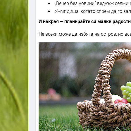
„Вечер без новини“ веднъж седми
Умът диша, когато спрем да го з
И накрая – планирайте си малки радости
Не всеки може да избяга на остров, но в