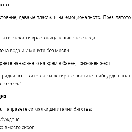
ното.
стояние, даваме тласък и на емоционалното. През лятото
та портокал и краставица в шишето с вода
дена вода и 2 минути без мисли
ърнете нанасянето на крем в бавен, грижовен жест
 радващо – като да си лакирате ноктите в абсурден цвят
 себе си“.
ция
а. Направете си малки дигитални бягства:
събуждане
ка вместо скрол