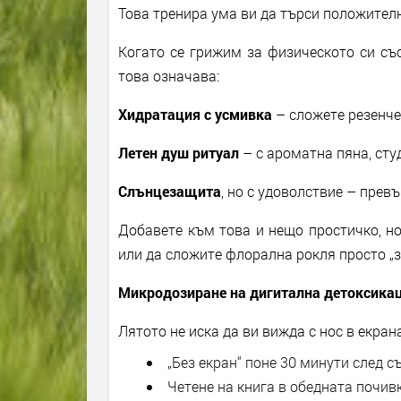
Това тренира ума ви да търси положител
Когато се грижим за физическото си съ
това означава:
Хидратация с усмивка
– сложете резенче
Летен душ ритуал
– с ароматна пяна, сту
Слънцезащита
, но с удоволствие – прев
Добавете към това и нещо простичко, но
или да сложите флорална рокля просто „за
Микродозиране на дигитална детоксика
Лятото не иска да ви вижда с нос в екран
„Без екран“ поне 30 минути след 
Четене на книга в обедната почив