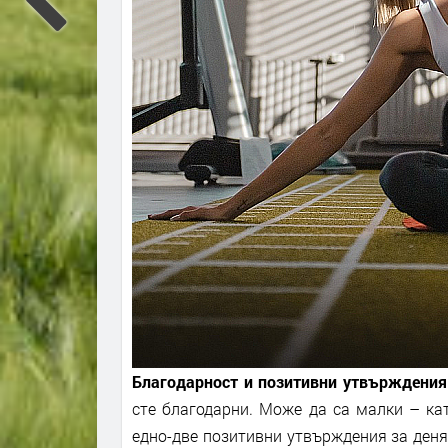
Благодарност и позитивни утвърждения
сте благодарни. Може да са малки – ка
едно-две позитивни утвърждения за деня 