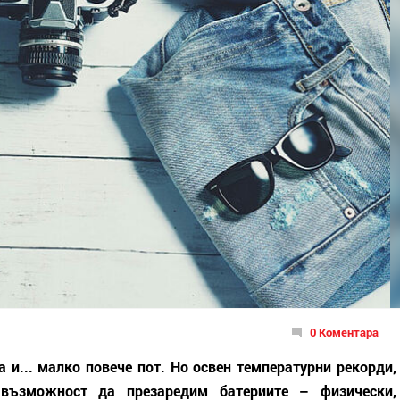
0 Коментара
а и... малко повече пот. Но освен температурни рекорди,
 възможност да презаредим батериите – физически,