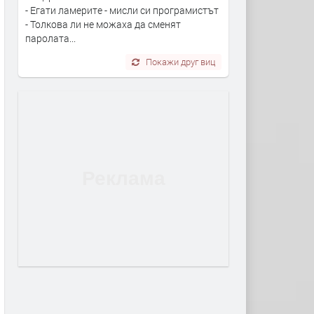
- Егати ламерите - мисли си програмистът
- Толкова ли не можаха да сменят
паролата...
Покажи друг виц