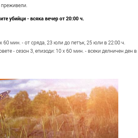
и преживели.
ите убийци - всяка вечер от 20:00 ч.
60 мин. - от сряда, 23 юли до петък, 25 юли в 22:00 ч.
е - сезон 3, епизоди: 10 x 60 мин. - всеки делничен ден в