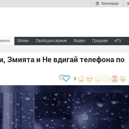
Календар
овини
Обяви
Свободно време
Видео
Градове
eTV
и, Змията и Не вдигай телефона по
0
0