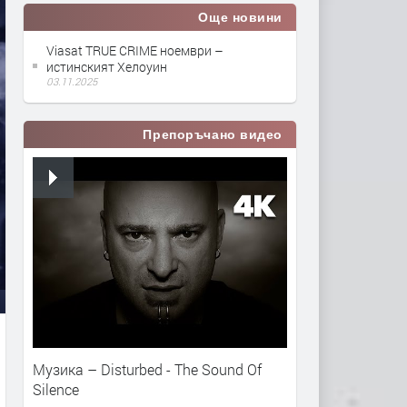
Още новини
Viasat TRUE CRIME ноември –
истинският Хелоуин
03.11.2025
Препоръчано видео
Музика – Disturbed - The Sound Of
Silence