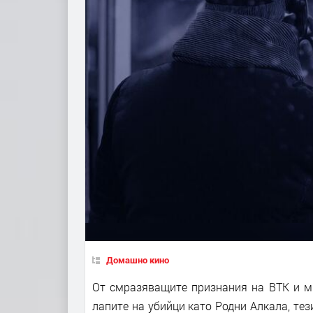
Домашно кино
От смразяващите признания на BTK и мр
лапите на убийци като Родни Алкала, те