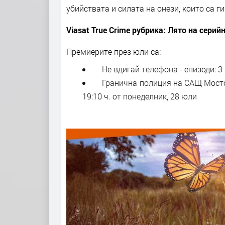
убийствата и силата на онези, които са г
Viasat True Crime рубрика: Лято на серийн
Премиерите през юли са:
Не вдигай телефона - епизоди: 3 x 
Гранична полиция на САЩ Мостовет
19:10 ч. от понеделник, 28 юли