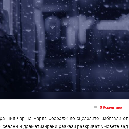
0 Коментара
ачния чар на Чарлз Собрадж до оцелелите, избягали от
зи реални и драматизирани разкази разкриват умовете зад