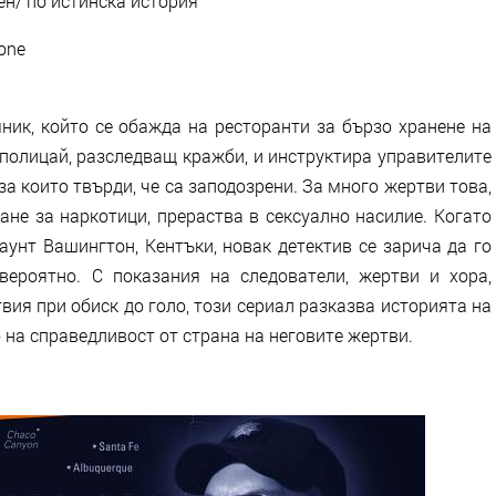
н/ по истинска история
one
ик, който се обажда на ресторанти за бързо хранене на
 полицай, разследващ кражби, и инструктира управителите
за които твърди, че са заподозрени. За много жертви това,
ане за наркотици, прераства в сексуално насилие. Когато
унт Вашингтон, Кентъки, новак детектив се зарича да го
евероятно. С показания на следователи, жертви и хора,
ия при обиск до голо, този сериал разказва историята на
 на справедливост от страна на неговите жертви.