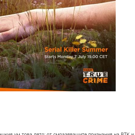
ешкия ум това лято; от смразяващите признания на BTK и