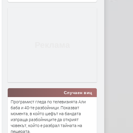
Случаен виц
Програмист гледа по телевизията Али
баба и 40-те разбойници. Показват
момента, в който шефът на бандата
изпраща разбойниците да открият
човекът, който е разбрал тайната на
пещерата.