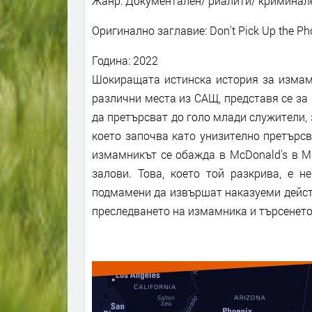
Жанр: Документален/ риалити/ криминале
Оригинално заглавие: Don't Pick Up the Ph
Година: 2022
Шокиращата истинска история за измамн
различни места из САЩ, представя се за
да претърсват до голо млади служители, 
което започва като унизително претърсв
измамникът се обажда в McDonald's в Ма
залови. Това, което той разкрива, е н
подмамени да извършат наказуеми действ
преследването на измамника и търсенето