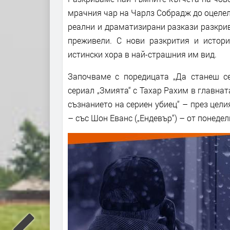
мрачния чар на Чарлз Собрадж до оцелели
реални и драматизирани разкази разкрива
преживели. С нови разкрития и истори
истински хора в най-страшния им вид.
Започваме с поредицата „Да станеш се
сериал „Змията“ с Тахар Рахим в главнат
съзнанието на сериен убиец“ – през цели
– със Шон Еванс („Ендевър“) – от понедел