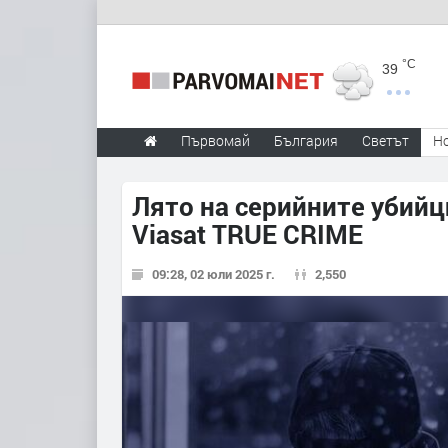
°C
39
Първомай
България
Светът
Н
Лято на серийните убийц
Viasat TRUE CRIME
09:28, 02 юли 2025 г.
2,550