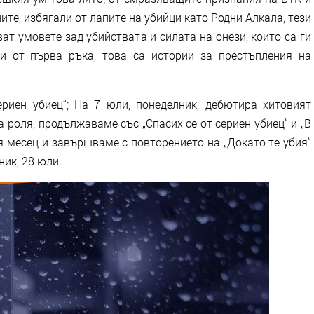
те, избягали от лапите на убийци като Родни Алкала, тези
т умовете зад убийствата и силата на онези, които са ги
и от първа ръка, това са истории за престъпления на
риен убиец“; На 7 юли, понеделник, дебютира хитовият
а роля, продължаваме със „Спасих се от сериен убиец“ и „В
я месец и завършваме с повторението на „Докато те убия“
ник, 28 юли.