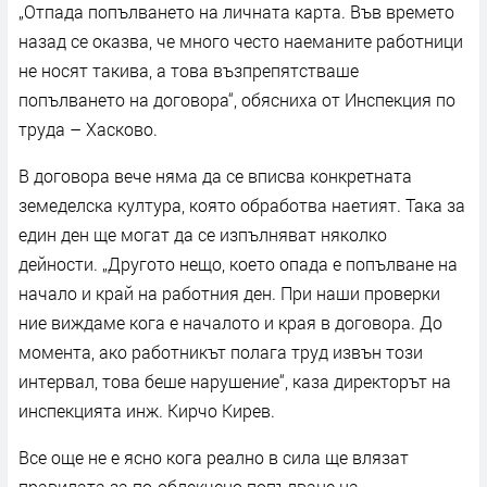
„Отпада попълването на личната карта. Във времето
назад се оказва, че много често наеманите работници
не носят такива, а това възпрепятстваше
попълването на договора“, обясниха от Инспекция по
труда – Хасково.
В договора вече няма да се вписва конкретната
земеделска култура, която обработва наетият. Така за
един ден ще могат да се изпълняват няколко
дейности. „Другото нещо, което опада е попълване на
начало и край на работния ден. При наши проверки
ние виждаме кога е началото и края в договора. До
момента, ако работникът полага труд извън този
интервал, това беше нарушение“, каза директорът на
инспекцията инж. Кирчо Кирев.
Все още не е ясно кога реално в сила ще влязат
правилата за по-облекчено попълване на