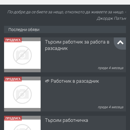
По-добре да се биете за нещо, отколкото да живеете за нищо. -
Джордж Патън
Последни обяви
ПРЕДЛАГА
Търсим работник за работа в
разсадник
преди 4 месеца
ПРЕДЛАГА
🌱 Работник в разсадник
преди 4 месеца
ПРЕДЛАГА
Търсим работничка