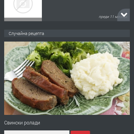
преди 11 месеца
ПРЕДЛАГА
Продава употребявани чисти и
Случайна рецепта
запазени матраци за спални.
преди 1 година
ПРЕДЛАГА
Работа за общи работници
преди 1 година
ПРЕДЛАГА
Първи поход "По стъпките на Ангел
Войвода"
Свински ролади