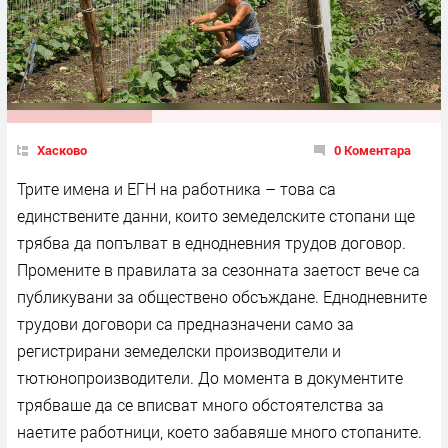
Хасково
0 Коментара
Трите имена и ЕГН на работника – това са
единствените данни, които земеделските стопани ще
трябва да попълват в еднодневния трудов договор.
Промените в правилата за сезонната заетост вече са
публикувани за обществено обсъждане. Еднодневните
трудови договори са предназначени само за
регистрирани земеделски производители и
тютюнопроизводители. До момента в документите
трябваше да се вписват много обстоятелства за
наетите работници, което забавяше много стопаните.