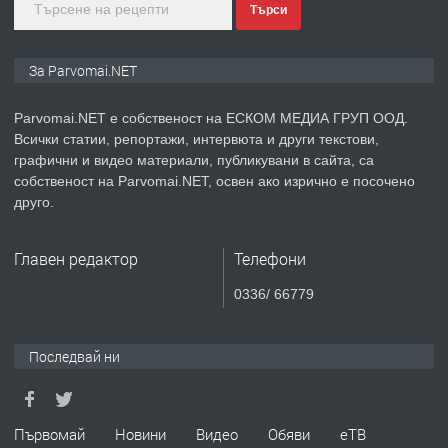
Търси
преди 1 година
ПРЕДЛАГА
Монтажник на малки детайли за
За Parvomai.NET
медицинската индустрия
Parvomai.NET е собственост на ЕСКОМ МЕДИА ГРУП ООД.
Всички статии, репортажи, интервюта и други текстови,
преди 1 година
графични и видео материали, публикувани в сайта, са
собственост на Parvomai.NET, освен ако изрично е посочено
ПРЕДЛАГА
Уроци по Математика
друго.
Главен редактор
Телефони
преди 1 година
0336/ 66779
ПРЕДЛАГА
Продавам апартамент - гр.
Първомай
Последвай ни
преди 1 година
Първомай
Новини
Видео
Обяви
еТВ