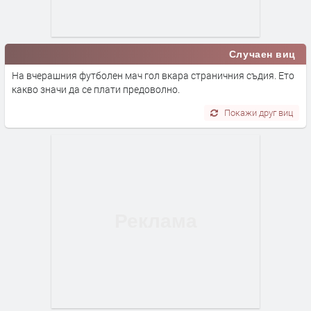
Случаен виц
На вчерашния футболен мач гол вкара страничния съдия. Ето
какво значи да се плати предоволно.
Покажи друг виц