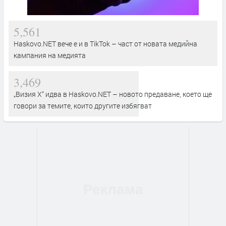
5,561
Haskovo.NET вече е и в TikTok – част от новата медийна
кампания на медията
3,469
„Визия Х“ идва в Haskovo.NET – новото предаване, което ще
говори за темите, които другите избягват