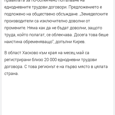
еднодневните трудови договори. Предложението е
подложено на обществено обсъждане. „Земеделските
производители са изключително доволни от
промените. Няма как да не бъдат доволни, защото
труда, който полагат, се облекчава. Досега това беше
наистина обременяващо“, допълни Кирев.
В област Хасково към края на месец май са
регистрирани близо 20 000 еднодневни трудови
договора. С това регионът е на първо място в цялата
страна.