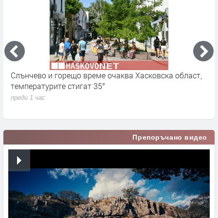
Слънчево и горещо време очаква Хасковска област,
В
температурите стигат 35°
о
М
преди 1 час
п
Препоръчано видео