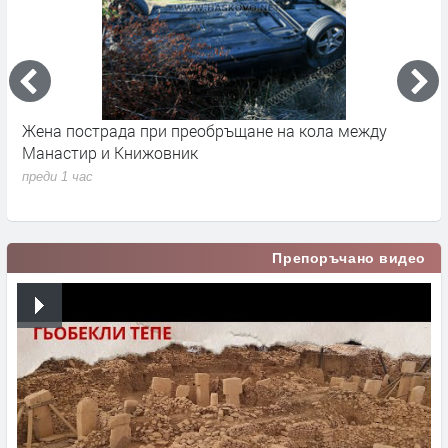
 с
Жена пострада при преобръщане на кола между
Я
Манастир и Книжовник
в
п
преди 1 час
п
Препоръчано видео