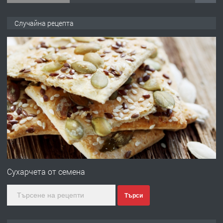
ПРЕДЛАГА
Продава употребявани чисти и
Случайна рецепта
запазени матраци за спални.
преди 1 година
ПРЕДЛАГА
Работа за общи работници
преди 1 година
ПРЕДЛАГА
Първи поход "По стъпките на Ангел
Войвода"
Сухарчета от семена
Търси
преди 1 година
ПРЕДЛАГА
Монтажник на малки детайли за