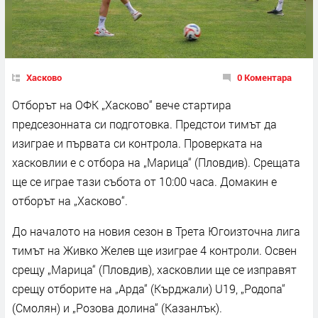
Хасково
0 Коментара
Отборът на ОФК „Хасково“ вече стартира
предсезонната си подготовка. Предстои тимът да
изиграе и първата си контрола. Проверката на
хасковлии е с отбора на „Марица“ (Пловдив). Срещата
ще се играе тази събота от 10:00 часа. Домакин е
отборът на „Хасково“.
До началото на новия сезон в Трета Югоизточна лига
тимът на Живко Желев ще изиграе 4 контроли. Освен
срещу „Марица“ (Пловдив), хасковлии ще се изправят
срещу отборите на „Арда“ (Кърджали) U19, „Родопа“
(Смолян) и „Розова долина“ (Казанлък).