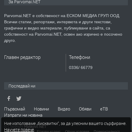
За Parvomai.NET
медицинската индустрия
Parvomai.NET е собственост на ЕСКОМ МЕДИА ГРУП ООД.
Всички статии, репортажи, интервюта и други текстови,
преди 1 година
графични и видео материали, публикувани в сайта, са
собственост на Parvomai.NET, освен ако изрично е посочено
ПРЕДЛАГА
Уроци по Математика
друго.
Главен редактор
Телефони
преди 1 година
0336/ 66779
ПРЕДЛАГА
Продавам апартамент - гр.
Първомай
Последвай ни
преди 1 година
Първомай
Новини
Видео
Обяви
еТВ
Изпрати ни новина
ТЪРСИ
Търсим работник
Ние използваме „бисквитки“, за да улесним вашето сърфиране.
© Copyright
Haskovo.NET
Научете повече
.
Пълна версия
Етичен кодекс
Общи условия
Поверителност