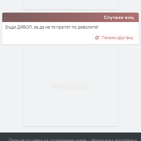
Случаен виц
Бъди ДЯВОЛ, за да не те пратят по дяволите!
Покажи друг виц
Пази се от гнева на търпеливия човек. - Ирландскa пословицa