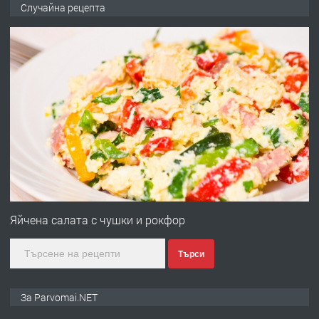
Продава употребявани чисти и
Случайна рецепта
запазени матраци за спални.
преди 1 година
ПРЕДЛАГА
Работа за общи работници
преди 1 година
ПРЕДЛАГА
Първи поход "По стъпките на Ангел
Войвода"
Яйчена салата с чушки и рокфор
Търси
преди 1 година
ПРЕДЛАГА
Монтажник на малки детайли за
За Parvomai.NET
медицинската индустрия