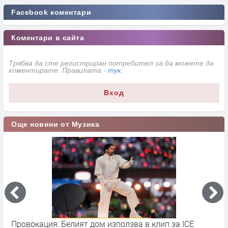
Facebook коментари
Коментари в сайта
Трябва да сте регистриран потребител за да можете да
коментирате. Правилата -
тук
.
Вход
Още новини от Музика
Провокация: Белият дом използва в клип за ICE
S