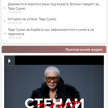
Диаманти в зъбите и рани под кожата: Всички говорят за...
Теди Суимс
12.04.2025
Истории на успеха: Теди Суимс
09.04.2025
Теди Суимс за борбата със зависимостите и силата на
терапията
04.04.2025
Препоръчано видео