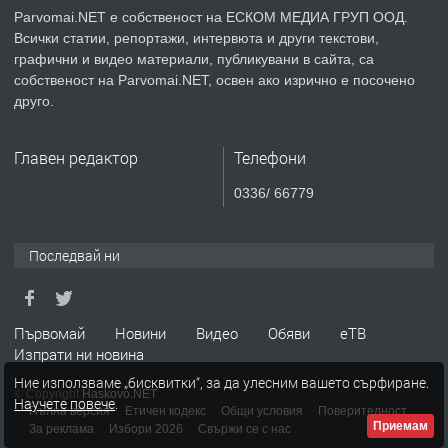
Parvomai.NET е собственост на ЕСКОМ МЕДИА ГРУП ООД.
Всички статии, репортажи, интервюта и други текстови,
преди 1 година
графични и видео материали, публикувани в сайта, са
собственост на Parvomai.NET, освен ако изрично е посочено
ПРЕДЛАГА
Уроци по Математика
друго.
Главен редактор
Телефони
преди 1 година
0336/ 66779
ПРЕДЛАГА
Продавам апартамент - гр.
Първомай
Последвай ни
преди 1 година
Първомай
Новини
Видео
Обяви
еТВ
Изпрати ни новина
ТЪРСИ
Търсим работник
Ние използваме „бисквитки“, за да улесним вашето сърфиране.
© Copyright
Haskovo.NET
Научете повече
.
Пълна версия
Етичен кодекс
Общи условия
Поверителност
Приемам
За реклама
Избори 2026
Свържи се с нас