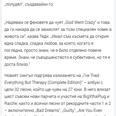
„полудял“, създавайки го.
„Надявам се феновете да чуят „God Went Crazy“ и това
да ги накара да се замислят за този специален човек в
живота си“, казва Теди. „Имал съм късмета да открия
една сладка, сладка любов, за която, когато я
погледна, просто знам, че е било отделено повече
време. Знам, че съвършенството е субективно, но тя е
доста близо.“
Новият сингъл подгрява излизането на „I’ve Tried
Everything But Therapy (Complete Edition)“ – албум с
цели 32 песни, който ще чуем на 27 юни. В него влизат
шест съвсем нови парчета и участия на BigXthaPlug и
Raiche, както и всички песни от рекордните части 1 и 2
– включително „Bad Dreams“, „Guilty“, „Are You Even