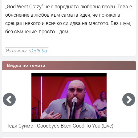
„God Went Crazy“ не е поредната любовна песен. Това е
обяснение в любов към самата идея, че понякога
срещаш някого и всичко си идва на мястото. Без шум,
без съмнение, просто… дом.
Източник:
sled5.bg
Видеа по темата
Теди Суимс - Goodbye's Been Good To You (Live)
Т