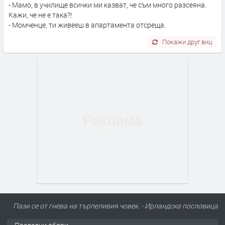
- Мамо, в училище всички ми казват, че съм много разсеяна.
Кажи, че не е така?!
- Момченце, ти живееш в апартамента отсреща.
Покажи друг виц
Пази се от гнева на търпеливия човек. - Ирландскa пословицa