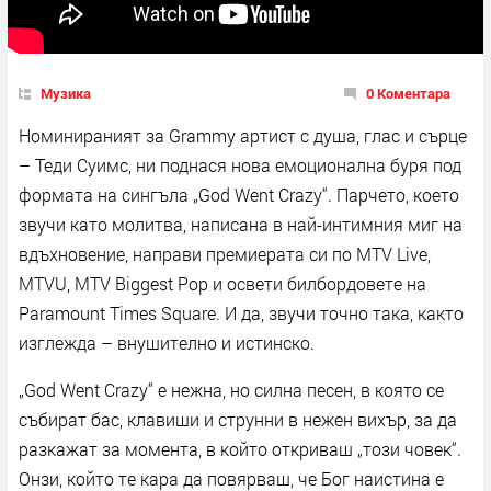
Музика
0 Коментара
Номинираният за Grammy артист с душа, глас и сърце
– Теди Суимс, ни поднася нова емоционална буря под
формата на сингъла „God Went Crazy“. Парчето, което
звучи като молитва, написана в най-интимния миг на
вдъхновение, направи премиерата си по MTV Live,
MTVU, MTV Biggest Pop и освети билбордовете на
Paramount Times Square. И да, звучи точно така, както
изглежда – внушително и истинско.
„God Went Crazy“ е нежна, но силна песен, в която се
събират бас, клавиши и струнни в нежен вихър, за да
разкажат за момента, в който откриваш „този човек“.
Онзи, който те кара да повярваш, че Бог наистина е