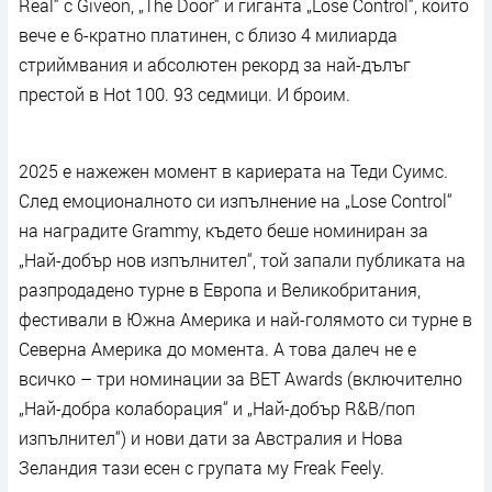
Real“ с Givēon, „The Door“ и гиганта „Lose Control“, който
вече е 6-кратно платинен, с близо 4 милиарда
стриймвания и абсолютен рекорд за най-дълъг
престой в Hot 100. 93 седмици. И броим.
2025 е нажежен момент в кариерата на Теди Суимс.
След емоционалното си изпълнение на „Lose Control“
на наградите Grammy, където беше номиниран за
„Най-добър нов изпълнител“, той запали публиката на
разпродадено турне в Европа и Великобритания,
фестивали в Южна Америка и най-голямото си турне в
Северна Америка до момента. А това далеч не е
всичко – три номинации за BET Awards (включително
„Най-добра колаборация“ и „Най-добър R&B/поп
изпълнител“) и нови дати за Австралия и Нова
Зеландия тази есен с групата му Freak Feely.