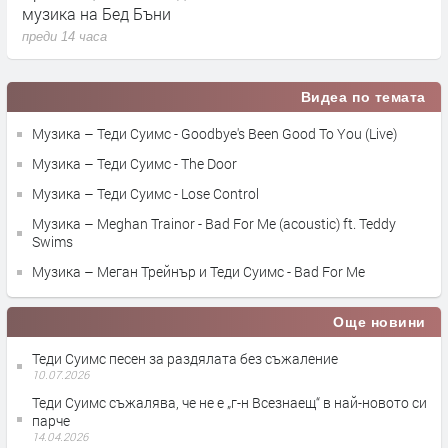
музика на Бед Бъни
м
преди 14 часа
п
Видеа по темата
Музика – Теди Суимс - Goodbye's Been Good To You (Live)
Музика – Теди Суимс - The Door
Музика – Теди Суимс - Lose Control
Музика – Meghan Trainor - Bad For Me (acoustic) ft. Teddy
Swims
Музика – Меган Трейнър и Теди Суимс - Bad For Me
Още новини
Теди Суимс песен за раздялата без съжаление
10.07.2026
Теди Суимс съжалява, че не е „г-н Всезнаещ“ в най-новото си
парче
14.04.2026