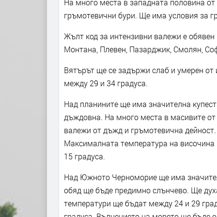
На много места в западната половина от
гръмотевични бури. Ще има условия за г
Жълт код за интензивни валежи е обявен 
Монтана, Плевен, Пазарджик, Смолян, Со
Вятърът ще се задържи слаб и умерен от
между 29 и 34 градуса.
Над планините ще има значителна купеста
дъждовна. На много места в масивите от
валежи от дъжд и гръмотевична дейност. 
Максималната температура на височина 12
15 градуса.
Над Южното Черноморие ще има значител
обяд ще бъде предимно слънчево. Ще дух
температури ще бъдат между 24 и 29 град
градуса. Вълнението на морето ще бъде о