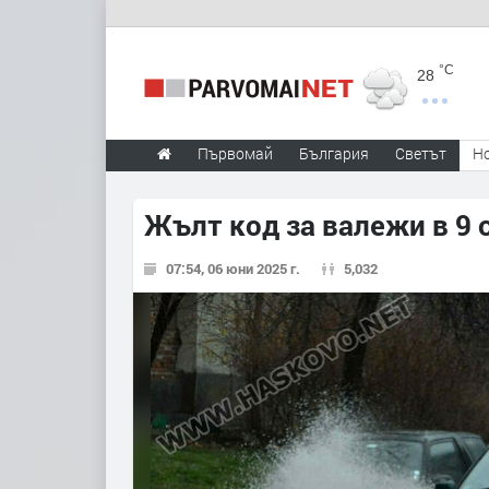
°C
28
Първомай
България
Светът
Н
Жълт код за валежи в 9 
07:54, 06 юни 2025 г.
5,032