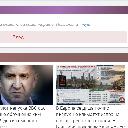
да можете да коментирате. Правилата -
тук
.
Вход
илот напуска ВВС със
В Европа се диша по-чист
лно обръщение към
въздух, но климатът изпраща
Радев и компания
все по-тревожни сигнали- В
България показваме как можем
 часа