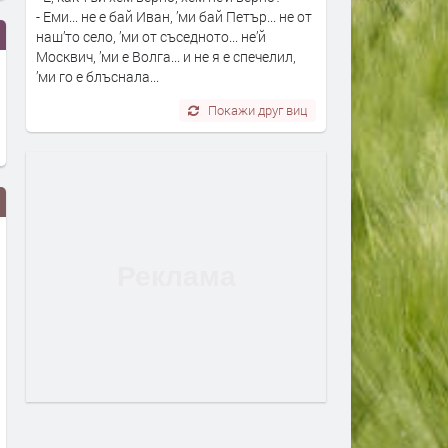
- Еми... не е бай Иван, ’ми бай Петър... не от
наш’то село, ’ми от съседното... не’й
Москвич, ’ми е Волга... и не я е спечелил,
’ми го е блъснала...
Покажи друг виц
Турция взима 33% от
Първите бели щъркели в
проучванията за нефт и газ в
поеха на юг
блок „Хан Тервел“ в
преди 1 ден
българската зона на Черно