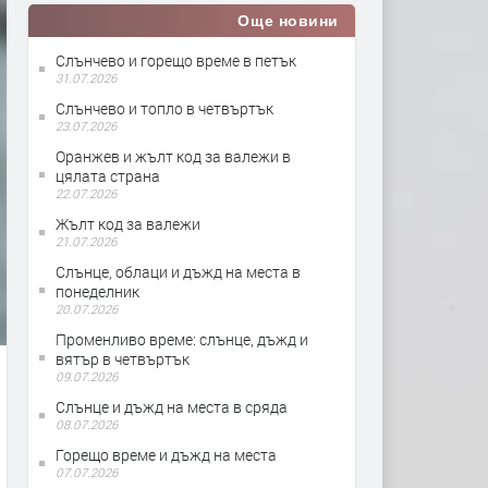
Още новини
Слънчево и горещо време в петък
31.07.2026
Слънчево и топло в четвъртък
23.07.2026
Оранжев и жълт код за валежи в
цялата страна
22.07.2026
Жълт код за валежи
21.07.2026
Слънце, облаци и дъжд на места в
понеделник
20.07.2026
Променливо време: слънце, дъжд и
вятър в четвъртък
09.07.2026
Слънце и дъжд на места в сряда
08.07.2026
Горещо време и дъжд на места
07.07.2026