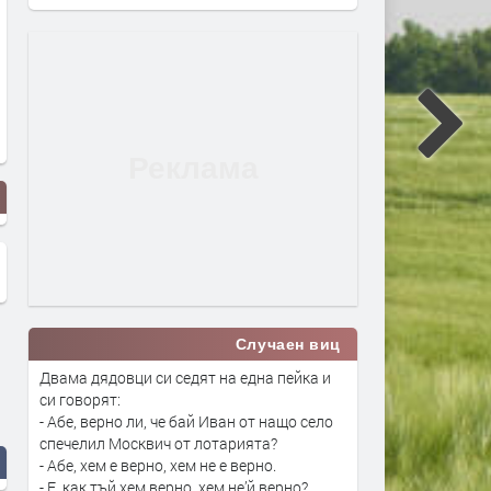
Случаен виц
Двама дядовци си седят на една пейка и
си говорят:
- Абе, верно ли, че бай Иван от нащо село
спечелил Москвич от лотарията?
- Абе, хем е верно, хем не е верно.
- Е, как тъй хем верно, хем не’й верно?