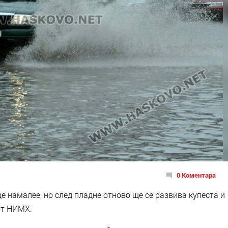
0 Коментара
 намалее, но след пладне отново ще се развива купеста и
от НИМХ.