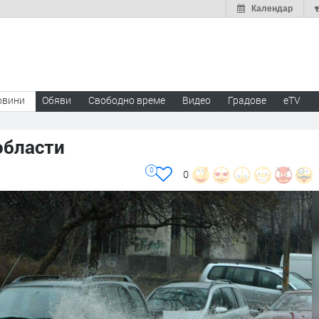
Календар
овини
Обяви
Свободно време
Видео
Градове
eTV
области
0
0