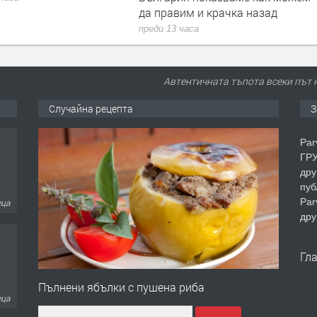
да правим и крачка назад
преди 13 часа
Автентичната тъпота всеки път 
Случайна рецепта
З
Par
ГРУ
дру
пуб
Par
еца
дру
Гл
Пълнени ябълки с пушена риба
еца