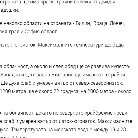
 страната ще има краткотрайни валежи от дъжд и
радушки.
в няколко области на страната - Видин, Враца, Ловеч,
фия-град и София област.
 изток-югоизток. Максималните температури ще бъдат
 облачност, а около и след обяд ще се развива купесто-
 Западна и Централна България ще има краткотрайни
Ще духа слаб и умерен вятър от север-североиизток.
00 метра ще е около 22 градуса, на 2000 метра - около
на облачност, докато по северното крайбрежие преди
а слаб и умерен вятър от изток-югоизток. Максималните
уса. Температурата на морската вода е между 19 и 23
коло 2 бала.