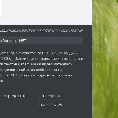
море. Какво значи това
преди 13 часа
надминава изкуствения интелект. - Тери Пратчет
а Parvomai.NET
vomai.NET е собственост на ЕСКОМ МЕДИА
П ООД. Всички статии, репортажи, интервюта и
ги текстови, графични и видео материали,
ликувани в сайта, са собственост на
vomai.NET, освен ако изрично е посочено
го.
авен редактор
Телефони
0336/ 66779