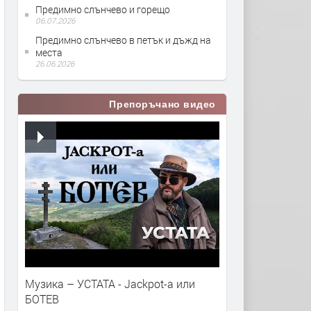
Предимно слънчево и горещо
06.07.2026
Предимно слънчево в петък и дъжд на
места
26.06.2026
Препоръчано видео
Музика – УСТАТА - Jackpot-a или
БОТЕВ