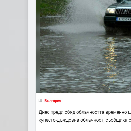
България
Днес преди обяд облачността временно ще
купесто-дъждовна облачност, съобщиха 