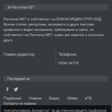
ПРЕДЛАГА
Монтажник на малки детайли за
За Parvomai.NET
медицинската индустрия
Parvomai.NET е собственост на ЕСКОМ МЕДИА ГРУП ООД.
Всички статии, репортажи, интервюта и други текстови,
преди 1 година
графични и видео материали, публикувани в сайта, са
собственост на Parvomai.NET, освен ако изрично е посочено
ПРЕДЛАГА
Уроци по Математика
друго.
Главен редактор
Телефони
преди 1 година
0336/ 66779
ПРЕДЛАГА
Продавам апартамент - гр.
Първомай
Последвай ни
преди 1 година
Първомай
Новини
Видео
Обяви
еТВ
Изпрати ни новина
ТЪРСИ
Търсим работник
Ние използваме „бисквитки“, за да улесним вашето сърфиране.