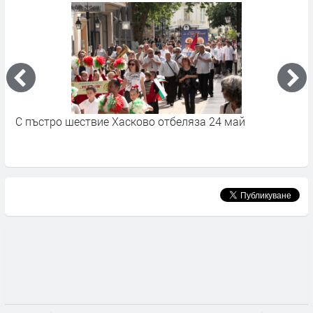
С пъстро шествие Хасково отбеляза 24 май
2
Е