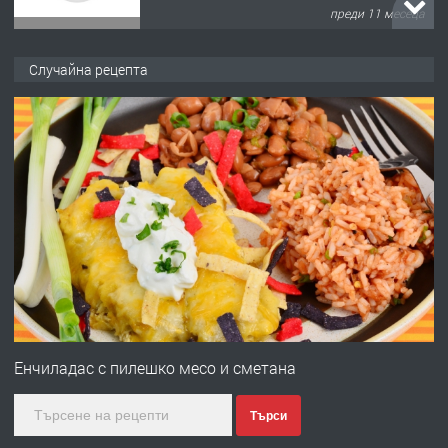
преди 11 месеца
ПРЕДЛАГА
Продава употребявани чисти и
Случайна рецепта
запазени матраци за спални.
преди 1 година
ПРЕДЛАГА
Работа за общи работници
преди 1 година
ПРЕДЛАГА
Първи поход "По стъпките на Ангел
Войвода"
Енчиладас с пилешко месо и сметана
Търси
преди 1 година