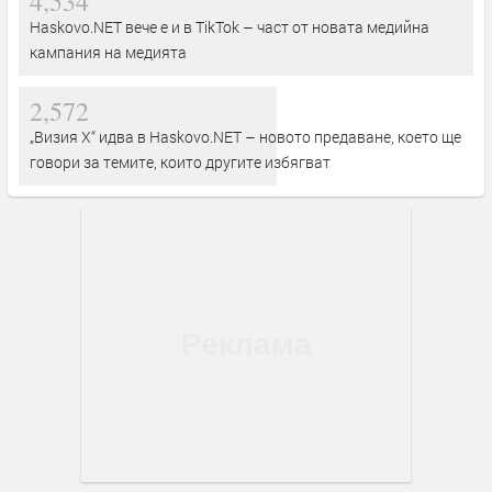
4,534
Haskovo.NET вече е и в TikTok – част от новата медийна
кампания на медията
2,572
„Визия Х“ идва в Haskovo.NET – новото предаване, което ще
говори за темите, които другите избягват