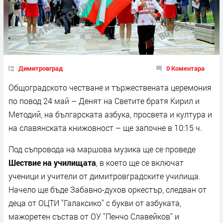
Димитровград
0 Коментара
Общоградското честване и тържествената церемония
по повод 24 май – Денят на Светите братя Кирил и
Методий, на българската азбука, просвета и култура и
на славянската книжовност – ще започне в 10:15 ч.
Под съпровода на маршова музика ще се проведе
Шествие на училищата
, в което ще се включат
ученици и учители от димитровградските училища.
Начело ще бъде Забавно-духов оркестър, следван от
деца от ОЦТИ "Галаксико" с букви от азбуката,
мажоретен състав от ОУ "Пенчо Славейков" и