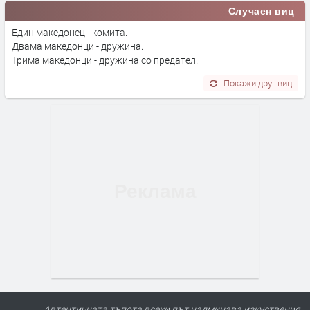
Случаен виц
Един македонец - комита.
Двама македонци - дружина.
Трима македонци - дружина со предател.
Покажи друг виц
Автентичната тъпота всеки път надминава изкуствения