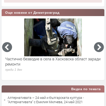
Още новини от Димитровград
Частично безводие в села в Хасковска област заради
Ж
ремонти
з
преди 1 ден
п
Видеа по темата
Алтернативата – 24 май и българската култура -
"Алтернативата" с Емилия Милчева, 24 май 2021