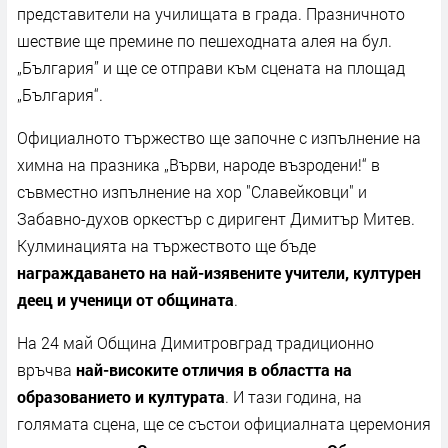
представители на училищата в града. Празничното
шествие ще премине по пешеходната алея на бул.
„България” и ще се отправи към сцената на площад
„България“.
Официалното тържество ще започне с изпълнение на
химна на празника „Върви, народе възродени!“ в
съвместно изпълнение на хор "Славейковци" и
Забавно-духов оркестър с диригент Димитър Митев.
Кулминацията на тържеството ще бъде
награждаването на най-изявените учители, културен
деец и ученици от общината
.
На 24 май Община Димитровград традиционно
връчва
най-високите отличия в областта на
образованието и културата
. И тази година, на
голямата сцена, ще се състои официалната церемония