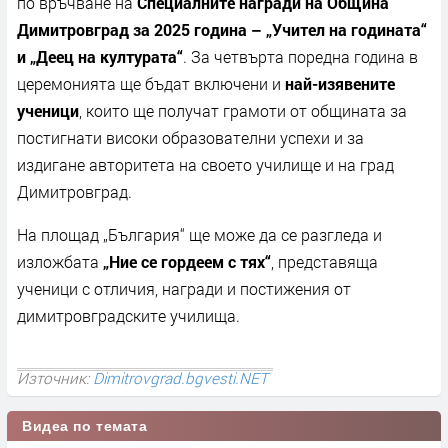
по връчване на
Специалните награди на Община
Димитровград за 2025 година – „Учител на годината“
и „Деец на културата“
. За четвърта поредна година в
церемонията ще бъдат включени и
най-изявените
ученици
, които ще получат грамоти от общината за
постигнати високи образователни успехи и за
издигане авторитета на своето училище и на град
Димитровград.
На площад „България“ ще може да се разгледа и
изложбата
„Ние се гордеем с тях“
, представяща
ученици с отличия, награди и постижения от
димитровградските училища.
Източник:
Dimitrovgrad.bgvesti.NET
Видеа по темата