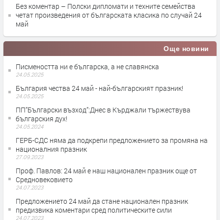
Без коментар – Полски дипломати и техните семейства
четат произведения от българската класика по случай 24
май
Още новини
Писмеността ни е българска, а не славянска
24.05.2025
България чества 24 май - най-българският празник!
24.05.2025
ПП”Български възход”:Днес в Кърджали тържествува
българския дух!
24.05.2024
ГЕРБ-СДС няма да подкрепи предложението за промяна на
националния празник
27.09.2023
Проф. Павлов: 24 май е наш национален празник още от
Средновековието
24.07.2023
Предложението 24 май да стане национален празник
предизвика коментари сред политическите сили
24.07.2023