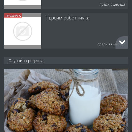
преди 4 месеца
ПРЕДЛАГА
Търсим работничка
преди 11 месеца
ПРЕДЛАГА
Продава употребявани чисти и
Случайна рецепта
запазени матраци за спални.
преди 1 година
ПРЕДЛАГА
Работа за общи работници
преди 1 година