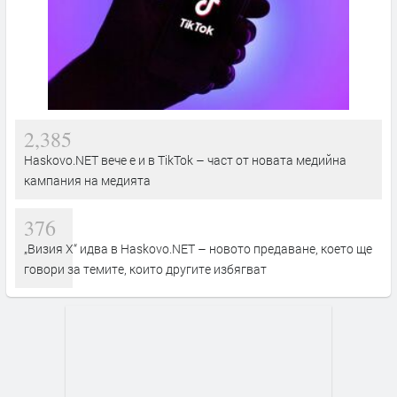
2,385
Haskovo.NET вече е и в TikTok – част от новата медийна
кампания на медията
376
„Визия Х“ идва в Haskovo.NET – новото предаване, което ще
говори за темите, които другите избягват