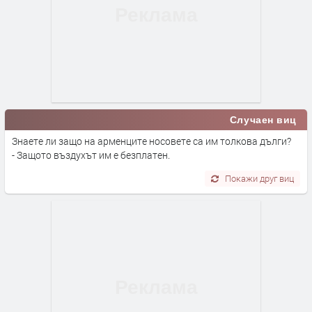
Случаен виц
Знаете ли защо на арменците носовете са им толкова дълги?
- Защото въздухът им е безплатен.
Покажи друг виц