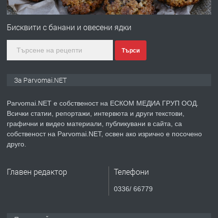
ПРЕДЛАГА
Първи поход "По стъпките на Ангел
Войвода"
Бисквити с банани и овесени ядки
Търси
преди 1 година
ПРЕДЛАГА
Монтажник на малки детайли за
За Parvomai.NET
медицинската индустрия
Parvomai.NET е собственост на ЕСКОМ МЕДИА ГРУП ООД.
Всички статии, репортажи, интервюта и други текстови,
преди 1 година
графични и видео материали, публикувани в сайта, са
собственост на Parvomai.NET, освен ако изрично е посочено
ПРЕДЛАГА
Уроци по Математика
друго.
Главен редактор
Телефони
преди 1 година
0336/ 66779
ПРЕДЛАГА
Продавам апартамент - гр.
Първомай