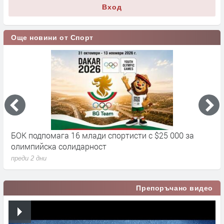
Вход
Още новини от Спорт
БОК подпомага 16 млади спортисти с $25 000 за
Д
олимпийска солидарност
п
преди 2 дни
Препоръчано видео