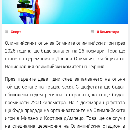
Спорт
0 Коментара
Олимпийският огън за Зимните олимпийски игри през
2026 година ще бъде запален на 26 ноември. Това ще
стане на церемония в Древна Олимпия, съобщиха от
Националния олимпийски комитет на Гърция.
През първите девет дни след запалването на огъня
той ще остане на гръцка земя. С щафетата ще бъдат
обиколени седем региона в страната, като ще бъдат
преминати 2200 километра. На 4 декември щафетата
ще бъде предаде на организаторите на Олимпийските
игри в Милано и Кортина д'Ампецо. Това ще се случи
на специална церемония на Олимпийския стадион в