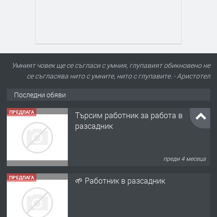
Умният човек ще се съгласи с умния, глупавият обикновено не
се съгласява нито с умните, нито с глупавите. - Аристотел
Последни обяви
ПРЕДЛАГА
Търсим работник за работа в
разсадник
преди 4 месеца
ПРЕДЛАГА
🌱 Работник в разсадник