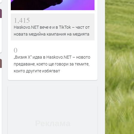
1,415
Haskovo.NET вече е и в TikTok – част от
новата медийна кампания на медията
0
„Визия Х“ идва в Haskovo.NET – новото
предаване, което ще говори за темите,
които другите избягват
Защо „Криминалните случаи на
Сезон на кралските особи
Мърдок“ звучи по-актуално от
Маите: войната на петте
всякога
кралства по VIASAT HIST