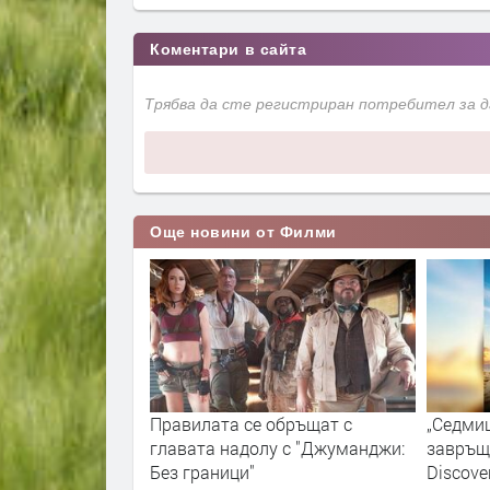
Коментари в сайта
Трябва да сте регистриран потребител за 
Още новини от Филми
а на Discovery
Правилата се обръщат с
„Седмиц
ята:
главата надолу с "Джуманджи:
завръща
отвежда
Без граници"
Discove