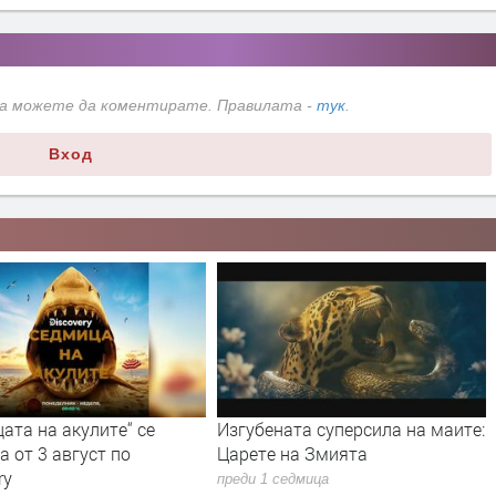
да можете да коментирате. Правилата -
тук
.
Вход
ата на акулите“ се
Изгубената суперсила на маите:
 от 3 август по
Царете на Змията
ry
преди 1 седмица