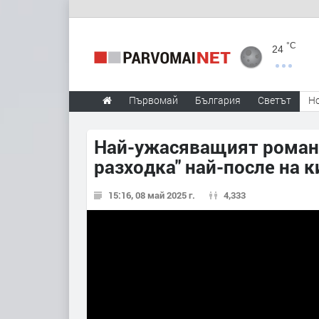
°C
24
Първомай
България
Светът
Н
Най-ужасяващият роман 
разходка" най-после на к
15:16, 08 май 2025 г.
4,333