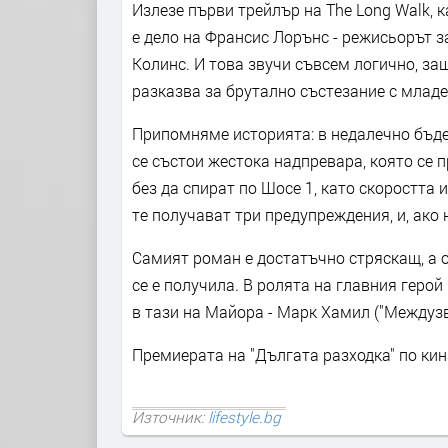
Излезе първи трейлър на The Long Walk, 
е дело на Франсис Лорънс - режисьорът з
Колинс. И това звучи съвсем логично, за
разказва за брутално състезание с младе
Припомняме историята: в недалечно бъде
се състои жестока надпревара, която се 
без да спират по Шосе 1, като скоростта и
те получават три предупреждения, и, ако 
Самият роман е достатъчно стряскащ, а 
се е получила. В ролята на главния герой
в тази на Майора - Марк Хамил ("Междузв
Премиерата на "Дългата разходка" по кина
Източник:
lifestyle.bg