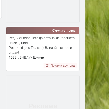
преди 1 седмица
преди 1 седмица
Случаен виц
Редник:Разрешете да остана! (в класното
помещение)
Ротния (Цачо Гюлето): Влизай в строя и
сядай!
1985г. ВНВАУ - Шумен
Покажи друг виц