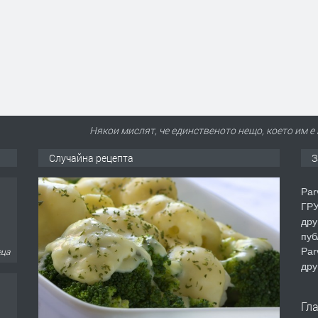
Някои мислят, че единственото нещо, което им е 
Случайна рецепта
З
Par
ГРУ
дру
пуб
Par
еца
дру
Гл