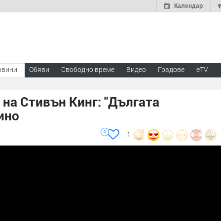
Календар
овини
Обяви
Свободно време
Видео
Градове
eTV
на Стивън Кинг: "Дългата
ино
0
1