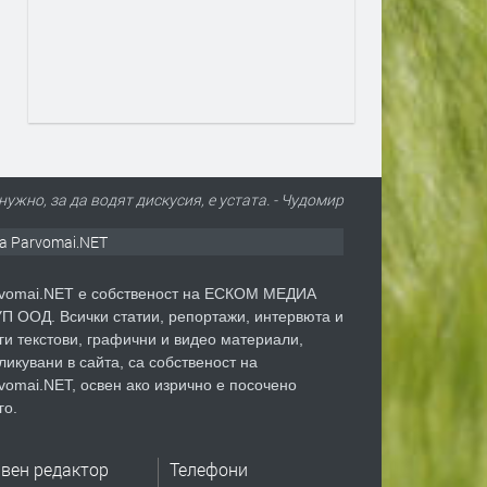
нужно, за да водят дискусия, е устата. - Чудомир
а Parvomai.NET
vomai.NET е собственост на ЕСКОМ МЕДИА
П ООД. Всички статии, репортажи, интервюта и
ги текстови, графични и видео материали,
ликувани в сайта, са собственост на
vomai.NET, освен ако изрично е посочено
го.
авен редактор
Телефони