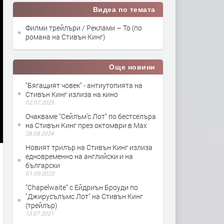
Видеа по темата
Филми трейлъри / Реклами – То (по
романа на Стивън Кинг)
Още новини
"Бягащият човек" - антиутопията на
Стивън Кинг излиза на кино
02.07.2025
Очакваме "Сейлъм’с Лот" по бестселъра
на Стивън Кинг през октомври в Max
28.08.2024
Новият трилър на Стивън Кинг излиза
едновременно на английски и на
български
01.09.2023
"Chapelwaite" с Ейдриън Броуди по
"Джирусълъмс Лот" на Стивън Кинг
(трейлър)
13.07.2021