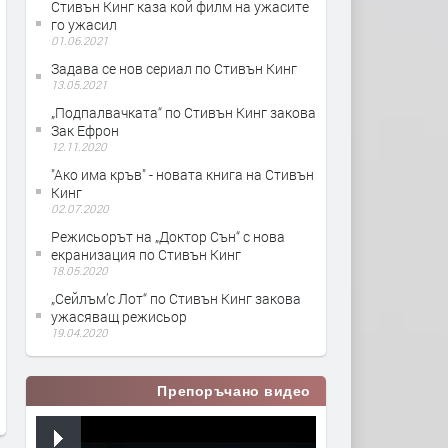
Стивън Кинг каза кой филм на ужасите
го ужасил
01.06.2021
Задава се нов сериал по Стивън Кинг
13.05.2021
„Подпалвачката“ по Стивън Кинг закова
Зак Ефрон
12.11.2020
"Ако има кръв" - новата книга на Стивън
Кинг
02.07.2020
Режисьорът на „Доктор Сън“ с нова
екранизация по Стивън Кинг
18.05.2020
„Сейлъм’с Лот“ по Стивън Кинг закова
ужасяващ режисьор
19.04.2020
Препоръчано видео