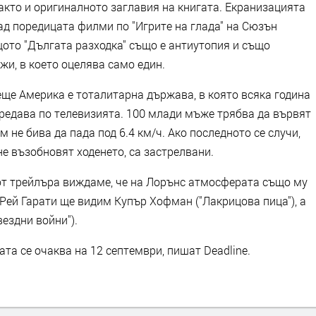
както и оригиналното заглавия на книгата. Екранизацията
ад поредицата филми по "Игрите на глада" на Сюзън
щото "Дългата разходка" също е антиутопия и също
жи, в което оцелява само един.
ще Америка е тоталитарна държава, в която всяка година
предава по телевизията. 100 млади мъже трябва да вървят
м не бива да пада под 6.4 км/ч. Ако последното се случи,
не възобновят ходенето, са застрелвани.
от трейлъра виждаме, че на Лорънс атмосферата също му
 Рей Гарати ще видим Купър Хофман ("Лакрицова пица"), а
ездни войни").
та се очаква на 12 септември, пишат Deadline.