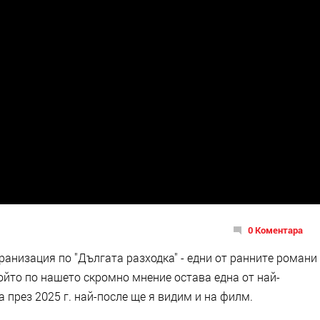
0 Коментара
кранизация по "Дългата разходка" - едни от ранните романи
 който по нашето скромно мнение остава една от най-
 през 2025 г. най-после ще я видим и на филм.