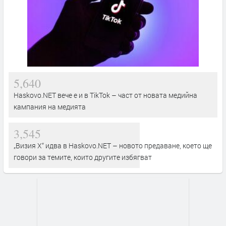
5,640
Haskovo.NET вече е и в TikTok – част от новата медийна
кампания на медията
3,545
„Визия Х“ идва в Haskovo.NET – новото предаване, което ще
говори за темите, които другите избягват