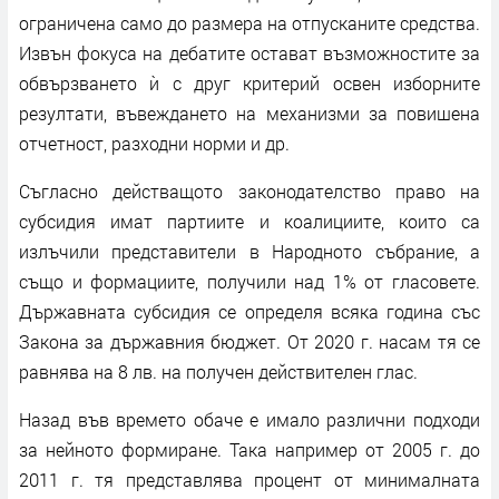
ограничена само до размера на отпусканите средства.
Извън фокуса на дебатите остават възможностите за
обвързването ѝ с друг критерий освен изборните
резултати, въвеждането на механизми за повишена
отчетност, разходни норми и др.
Съгласно действащото законодателство право на
субсидия имат партиите и коалициите, които са
излъчили представители в Народното събрание, а
също и формациите, получили над 1% от гласовете.
Държавната субсидия се определя всяка година със
Закона за държавния бюджет. От 2020 г. насам тя се
равнява на 8 лв. на получен действителен глас.
Назад във времето обаче е имало различни подходи
за нейното формиране. Така например от 2005 г. до
2011 г. тя представлява процент от минималната