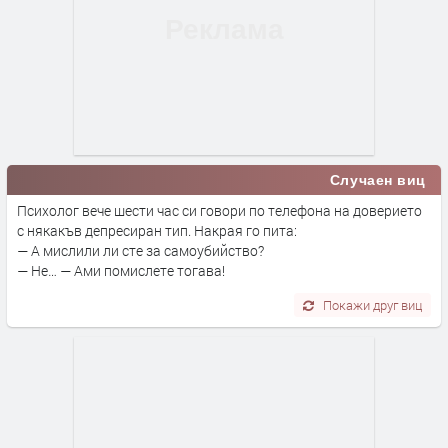
Случаен виц
Психолог вече шести час си говори по телефона на доверието
с някакъв депресиран тип. Накрая го пита:
— А мислили ли сте за самоубийство?
— Не… — Ами помислете тогава!
Покажи друг виц