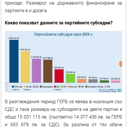
приходи. Размерът на държавното финансиране за
партиите е и досега.
Какво показват данните за партийните субсидии?
В разглеждания период ГЕРБ се явява в коалиция със
СДС и така размера на субсидията на двете партии е
общо 15 031 115 лв. (съответно 14 377 436 лв. за ГЕРБ
и 653 679 лв. за СДС). За разлика от тях обаче