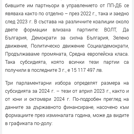
бившите им партньори в управлението от ПП-ДБ се
явяваха както по отделно – през 2022 г., така и заедно
след 2023 г. В състава на различните коалиции около
двете формации влизаха партиите: ВОЛТ, Да
България, Демократи за силна България, Зелено
движение, Политическо движение Социалдемократи,
Продължаваме промяната, Средна европейска класа.
Така субсидията, която всички тези партии са
получили в последните 3 г., е 15 117 497 лв.
Три парламентарни избора определят размера на
субсидията за 2024 г. – тези от април 2023 г., както и
от юни и октомври 2024 г. По-подробен преглед на
данните за държавното финансиране, насочено към
формациите през изминалата година, може да видите
в графиката по-долу: