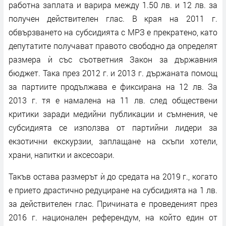
работна заплата и варира между 1.50 лв. и 12 лв. за
получен действителен глас. В края на 2011 г.
обвързването на субсидията с МРЗ е прекратено, като
депутатите получават правото свободно да определят
размера ѝ със съответния Закон за държавния
бюджет. Така през 2012 г. и 2013 г. държаната помощ
за партиите продължава е фиксирана на 12 лв. За
2013 г. тя е намалена на 11 лв. след обществени
критики заради медийни публикации и съмнения, че
субсидията се използва от партийни лидери за
екзотични екскурзии, заплащане на скъпи хотели,
храни, напитки и аксесоари.
Такъв остава размерът ѝ до средата на 2019 г., когато
е прието драстично редуциране на субсидията на 1 лв.
за действителен глас. Причината е проведеният през
2016 г. национален референдум, на който един от