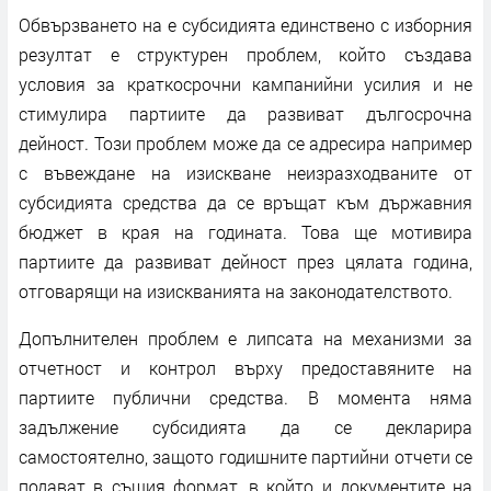
Обвързването на е субсидията единствено с изборния
резултат е структурен проблем, който създава
условия за краткосрочни кампанийни усилия и не
стимулира партиите да развиват дългосрочна
дейност. Този проблем може да се адресира например
с въвеждане на изискване неизразходваните от
субсидията средства да се връщат към държавния
бюджет в края на годината. Това ще мотивира
партиите да развиват дейност през цялата година,
отговарящи на изискванията на законодателството.
Допълнителен проблем е липсата на механизми за
отчетност и контрол върху предоставяните на
партиите публични средства. В момента няма
задължение субсидията да се декларира
самостоятелно, защото годишните партийни отчети се
подават в същия формат, в който и документите на