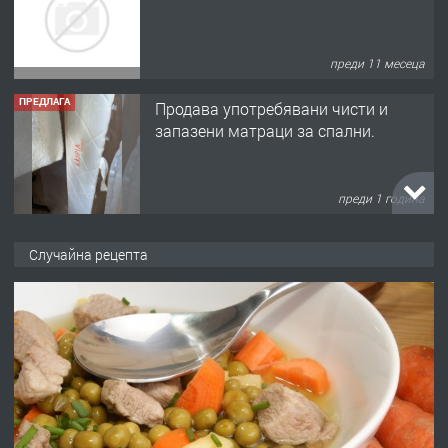
преди 11 месеца
ПРЕДЛАГА
Продава употребявани чисти и
запазени матраци за спални.
преди 1 година
ПРЕДЛАГА
Работа за общи работници
Случайна рецепта
преди 1 година
ПРЕДЛАГА
Първи поход "По стъпките на Ангел
Войвода"