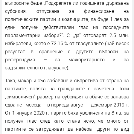
въпросите беше „Подкрепяте ли годишната държавна
субсидия, отпускана за финансиране на
политическите партии и коалициите, да бъде 1 лев за
един получен действителен глас на последните
парламентарни избори?". С „да“ отговарят 2.5 млн.
избиратели, което е 72.16 % от гласувалите (най-висок
резултат в сравнение с другите въпроси на
референдума – за мажоритарното и за
задължителното гласуване).
Така, макар и със забавяне и съпротива от страна на
партиите, волята на гражданите е зачетена. Този
„символичен“ размер на субсидията обаче се запазва
едва пет месеца – в периода август – декември 2019 г.
От 1 януари 2020 г. парите бяха увеличени на 8 лв. за
получен глас след като стана ясно, че много от
партиите се затрудняват да наберат други по вид