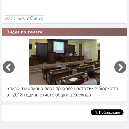
Източник:
offnews
Видеа по темата
е
Близо 9 милиона лева преходен остатък в бюджета
Е
от 2018 година отчете община Хасково
Х