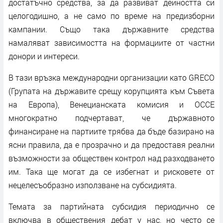
достатъчно средства, за да развиват дейността си
целогодишно, а не само по време на предизборни
кампании. Също така държавните средства
намаляват зависимостта на формациите от частни
донори и интереси.
В тази връзка международни организации като GRECO
(Групата на държавите срещу корупцията към Съвета
на Европа), Венецианската комисия и ОССЕ
многократно подчертават, че държавното
финансиране на партиите трябва да бъде базирано на
ясни правила, да е прозрачно и да предоставя реални
възможности за обществен контрол над разходването
им. Така ще могат да се избегнат и рисковете от
нецелесъобразно използване на субсидията.
Темата за партийната субсидия периодично се
включва в обществения дебат у нас, но често се