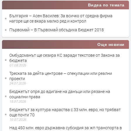
Видеа по темата
България – Асен Василев: За всичко от средна фирма
нагоре ще се вкара малко ред и контрол
Първомай – В Първомай обсъдиха Бюджет 2018
Още новини
Омбудсманът ще сезира КС заради текстове от Закона за
бюджета
01.08.2026
Треската за дейта центрове – спекулации или реални
проекти
24.07.2026
Бюджетът опря до вдигане на данъци или рязане на
социални права
15.07.2026
Бюджетът за култура нараства с 33 млн. евро, но трябват
още почти 70
10.07.2026
Над 450 млн. евро държавна субсидия за жп транспорта в