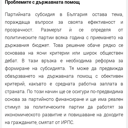
Проблемите с държавната помощ
Партийната субсидия в България остава тема,
пораждаща въпроси за своята ефективност и
прозрачност. Размерът ѝ се определя от
политическите партии всяка година с приемането на
държавния бюджет. Това решение обаче рядко се
основава на ясни критерии или широк обществен
дебат. В тази връзка е необходима реформа за
формиране на субсидията. Тя може да предвижда
обвързването на държавната помощ с обективен
критерий, какъвто е средната работна заплата в
страната. По този начин ще се осигури по-предвидима
основа за партийното финансиране и ще има реален
стимул за политическите партии да работят за
икономическото развитие и повишаване на доходите
на гражданите, смятат от ИРПС.