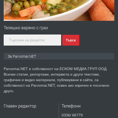
преди 1 година
ПРЕДЛАГА
Монтажник на малки детайли за
медицинската индустрия
Телешко варено с грах
Търси
преди 1 година
ПРЕДЛАГА
Уроци по Математика
За Parvomai.NET
Parvomai.NET е собственост на ЕСКОМ МЕДИА ГРУП ООД.
Всички статии, репортажи, интервюта и други текстови,
преди 1 година
графични и видео материали, публикувани в сайта, са
собственост на Parvomai.NET, освен ако изрично е посочено
ПРЕДЛАГА
Продавам апартамент - гр.
друго.
Първомай
Главен редактор
Телефони
преди 1 година
0336/ 66779