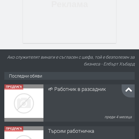
Ако служителят винаги е съгласен с шефа, той е безполезен за
бизнеса - Елбърт Хъбард
Последни обяви
ПРЕДЛАГА
🌱 Работник в разсадник
преди 4 месеца
ПРЕДЛАГА
Търсим работничка