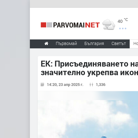
°C
40
Първомай
България
Светът
Н
ЕК: Присъединяването н
значително укрепва ико
14:20, 23 апр 2025 г.
1,336