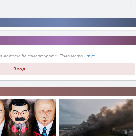
да можете да коментирате. Правилата -
тук
.
Вход