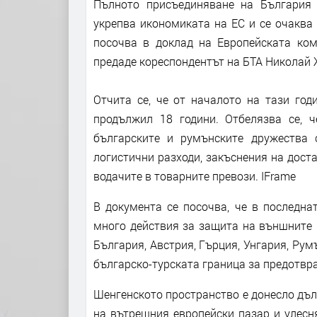
Пълното присъединяване на България
укрепва икономиката на ЕС и се очаква 
посочва в доклад на Европейската ком
предаде кореспондентът на БТА Николай 
Отчита се, че от началото на тази год
продължил 18 години. Отбелязва се, 
българските и румънските дружества
логистични разходи, закъснения на доста
водачите в товарните превози. IFrame
В документа се посочва, че в последна
много действия за защита на външните 
България, Австрия, Гърция, Унгария, Рум
българско-турската граница за предотвра
Шенгенското пространство е донесло дълб
на вътрешния европейски пазар и улесн