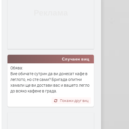
Случаен виц
Обява:
Вие обичате сутрин да ви донесат кафе в
леглото, но сте сами? Бригада опитни
хамали ще ви достави вас и вашето легло
до всяко кафене в града.
Покажи друг виц