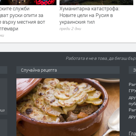
анитарна катастрофа:
Дрон с експлозив е открит на
ите цели на Русия в
летището в Лайпциг
аинския тил
преди 2 дни
и 2 дни
Работата е не в това, да бягаш бър
Случайна рецепта
З
еца
Par
ГРУ
дру
пуб
Par
дру
еца
Гл