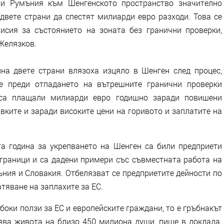
 и Румъния към Шенгенското пространство значително
двете страни да спестят милиарди евро разходи. Това се
исия за състоянието на зоната без гранични проверки,
Желязков.
ина двете страни влязоха изцяло в Шенген след процес,
че преди отпадането на вътрешните гранични проверки
 са плащали милиарди евро годишно заради повишени
вките и заради високите цени на горивото и заплатите на
та година за укрепването на Шенген са били предприети
граници и са дадени примери със съвместната работа на
ъния и Словакия. Отбелязват се предприетите дейности по
тяване на заплахите за ЕС.
оки ползи за ЕС и европейските граждани, то е гръбнакът
ява живота на близо 450 милиона души, пише в доклада.