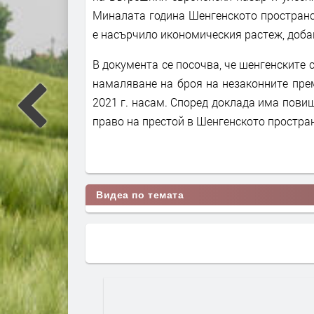
Миналата година Шенгенското пространс
е насърчило икономическия растеж, доба
В документа се посочва, че шенгенските 
намаляване на броя на незаконните пре
2021 г. насам. Според доклада има пови
право на престой в Шенгенското простра
Видеа по темата