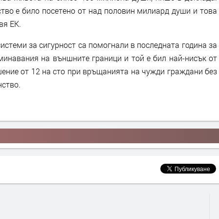
тво е било посетено от над половин милиард души и това
вя ЕК.
системи за сигурност са помогнали в последната година за
минавания на външните граници и той е бил най-нисък от
шение от 12 на сто при връщанията на чужди граждани без
нство.