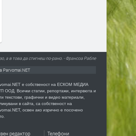
Сеута след трагедията: Кой е
Гърция ще се бори с 
виновен – Испания, Мароко или
от космоса: Технологи
трафикантите?
огнените стихии
преди 2 дни
преди 2 дни
зо, а в това да стигнеш по-рано. - Франсоа Рабле
а Parvomai.NET
vomai.NET е собственост на ЕСКОМ МЕДИА
П ООД. Всички статии, репортажи, интервюта и
ги текстови, графични и видео материали,
ликувани в сайта, са собственост на
vomai.NET, освен ако изрично е посочено
го.
авен редактор
Телефони