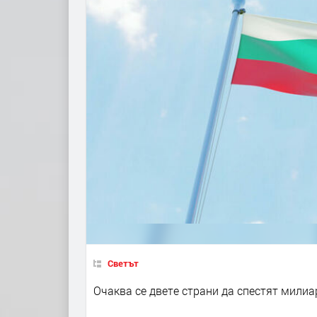
Светът
Очаква се двете страни да спестят милиар