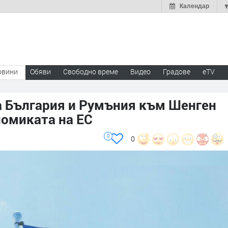
Календар
овини
Обяви
Свободно време
Видео
Градове
eTV
а България и Румъния към Шенген
номиката на ЕС
0
0