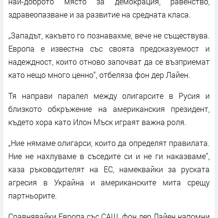
най-доброто място за демокрация, равенство,
здравеопазване и за развитие на средната класа.
„Западът, какъвто го познавахме, вече не съществува.
Европа е известна със своята предсказуемост и
надеждност, които отново започват да се възприемат
като нещо много ценно“, отбеляза фон дер Лайен.
Тя направи паралел между олигарсите в Русия и
близкото обкръжение на американския президент,
където хора като Илон Мъск играят важна роля.
„Ние нямаме олигарси, които да определят правилата.
Ние не нахлуваме в съседите си и не ги наказваме“,
каза ръководителят на ЕС, намеквайки за руската
агресия в Украйна и американските мита срещу
партньорите.
Сравнявайки Европа със САЩ, фон дер Лайен напомни