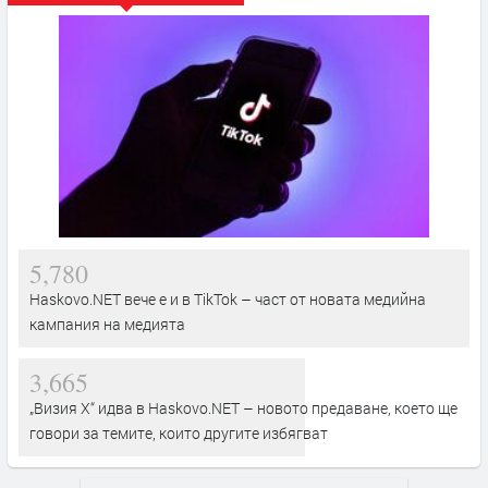
5,780
Haskovo.NET вече е и в TikTok – част от новата медийна
кампания на медията
3,665
„Визия Х“ идва в Haskovo.NET – новото предаване, което ще
говори за темите, които другите избягват