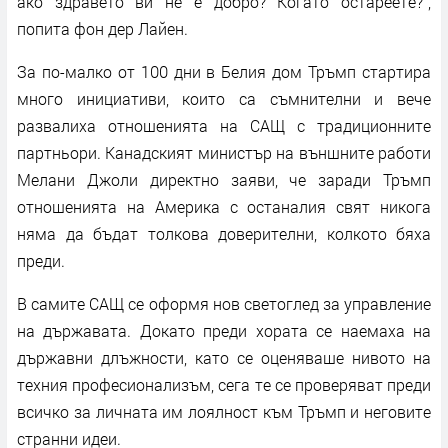
ако здравето ви не е добро? Когато остареете?“,
попита фон дер Лайен.
За по-малко от 100 дни в Белия дом Тръмп стартира
много инициативи, които са съмнителни и вече
развалиха отношенията на САЩ с традиционните
партньори. Канадският министър на външните работи
Мелани Джоли директно заяви, че заради Тръмп
отношенията на Америка с останалия свят никога
няма да бъдат толкова доверителни, колкото бяха
преди.
В самите САЩ се оформя нов светоглед за управление
на държавата. Докато преди хората се наемаха на
държавни длъжности, като се оценяваше нивото на
техния професионализъм, сега те се проверяват преди
всичко за личната им лоялност към Тръмп и неговите
странни идеи.