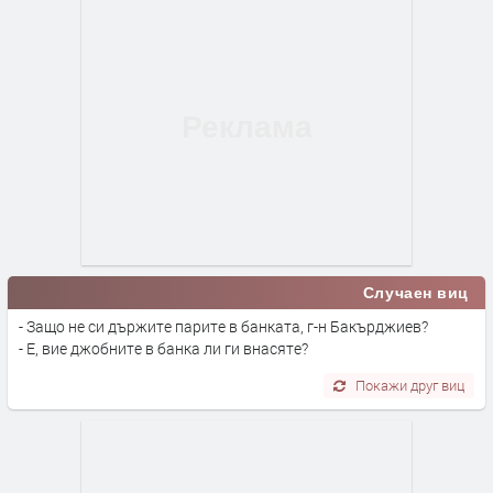
Случаен виц
- Защо не си държите парите в банката, г-н Бакърджиев?
- Е, вие джобните в банка ли ги внасяте?
Покажи друг виц