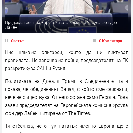
Председателят на Европейската комисия Урсула фон дер
Лайен.
Светът
0 Коментара
Ние нямаме олигарси, които да ни диктуват
правилата. Не започваме войни, председателят на ЕК
разкритикува САЩ и Русия
Политиката на Доналд Тръмп в Съединените щати
показа, че обединеният Запад, с който сме свикнали,
вече не съществува. От него остана само Европа. Това
заяви председателят на Европейската комисия Урсула
фон дер Лайен, цитирана от The Times.
Тя отбеляза, че оттук нататък именно Европа ще е