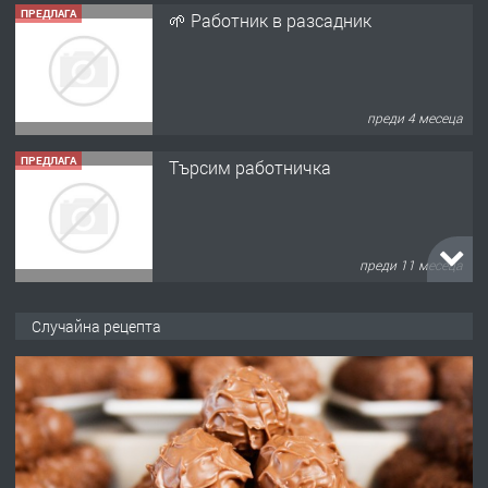
ПРЕДЛАГА
🌱 Работник в разсадник
преди 4 месеца
ПРЕДЛАГА
Търсим работничка
преди 11 месеца
ПРЕДЛАГА
Продава употребявани чисти и
Случайна рецепта
запазени матраци за спални.
преди 1 година
ПРЕДЛАГА
Работа за общи работници