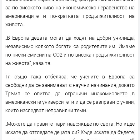
за по-високото ниво на икономическо неравенство на
американците и по-кратката продължителност на
живота.
„В Европа децата могат да ходят на добри училища,
независимо колкото богати са родителите им. Имаме
по-ниски емисии на CO2 и по-висока продължителност
на живота“, каза тя.
Тя също така отбеляза, че учените в Европа са
свободни да се занимават с научни начинания, докато
Тръмп се опитва да ограничи инакомислието в
американските университети и да се разправи с учени,
които изследват неправилни теми.
„Можете да правите пари навсякъде по света. Но къде
искате да отгледате децата си? Къде искате да бъдете,