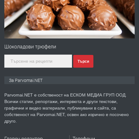
преди 1 година
ПРЕДЛАГА
Първи поход "По стъпките на Ангел
Войвода"
Шоколадови трюфели
Търси
преди 1 година
ПРЕДЛАГА
Монтажник на малки детайли за
За Parvomai.NET
медицинската индустрия
Parvomai.NET е собственост на ЕСКОМ МЕДИА ГРУП ООД.
Всички статии, репортажи, интервюта и други текстови,
преди 1 година
графични и видео материали, публикувани в сайта, са
собственост на Parvomai.NET, освен ако изрично е посочено
ПРЕДЛАГА
Уроци по Математика
друго.
Главен редактор
Телефони