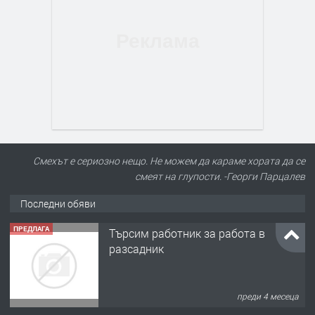
Смехът е сериозно нещо. Не можем да караме хората да се
смеят на глупости. -Георги Парцалев
Последни обяви
ПРЕДЛАГА
Търсим работник за работа в
разсадник
преди 4 месеца