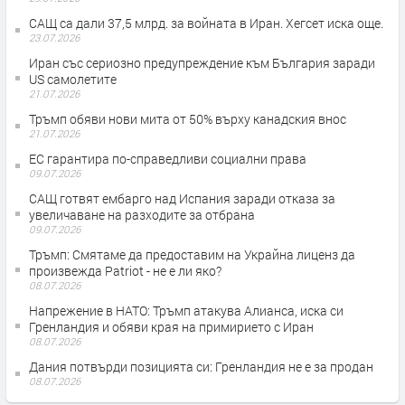
САЩ са дали 37,5 млрд. за войната в Иран. Хегсет иска още.
23.07.2026
Иран със сериозно предупреждение към България заради
US самолетите
21.07.2026
Тръмп обяви нови мита от 50% върху канадския внос
21.07.2026
ЕС гарантира по-справедливи социални права
09.07.2026
САЩ готвят ембарго над Испания заради отказа за
увеличаване на разходите за отбрана
09.07.2026
Тръмп: Смятаме да предоставим на Украйна лиценз да
произвежда Patriot - не е ли яко?
08.07.2026
Напрежение в НАТО: Тръмп атакува Алианса, иска си
Гренландия и обяви края на примирието с Иран
08.07.2026
Дания потвърди позицията си: Гренландия не е за продан
08.07.2026