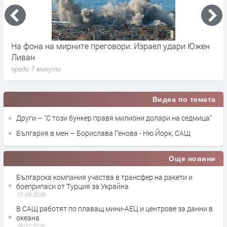
На фона на мирните преговори: Израел удари Южен
И
Ливан
К
преди 7 минути
п
Видеа по темата
Други – "С този бункер правя милиони долари на седмица"
България в мен – Борислава Генова - Ню Йорк, САЩ
Още новини
Българска компания участва в трансфер на ракети и
боеприпаси от Турция за Украйна
10.08.2026
В САЩ работят по плаващ мини-АЕЦ и центрове за данни в
океана
29.07.2026