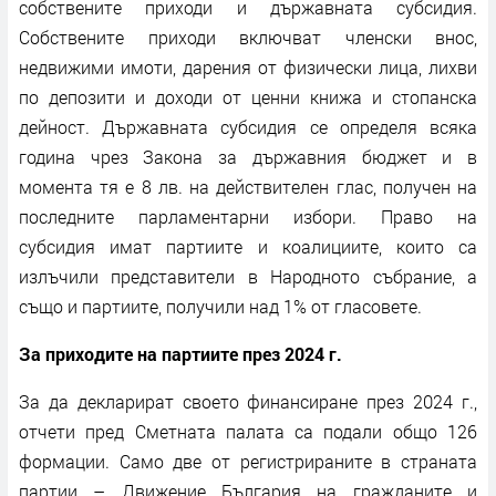
собствените приходи и държавната субсидия.
Собствените приходи включват членски внос,
недвижими имоти, дарения от физически лица, лихви
по депозити и доходи от ценни книжа и стопанска
дейност. Държавната субсидия се определя всяка
година чрез Закона за държавния бюджет и в
момента тя е 8 лв. на действителен глас, получен на
последните парламентарни избори. Право на
субсидия имат партиите и коалициите, които са
излъчили представители в Народното събрание, а
също и партиите, получили над 1% от гласовете.
За приходите на партиите през 2024 г.
За да декларират своето финансиране през 2024 г.,
отчети пред Сметната палата са подали общо 126
формации. Само две от регистрираните в страната
партии – Движение България на гражданите и