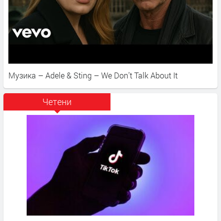
Музика – Adele & Sting – We Don’t Talk About It
Четени