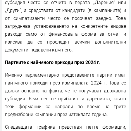
субсидия често се отчита в перата „Дарения“ или
„Други“, а средствата от кандидати (в кампаниите) и
от симпатизанти често се посочват заедно. Това
затруднява установяването на конкретните видове
разходи само от финансовата форма за отчет и
изисква да се проследят всички допълнителни
документи, подадени към него.
Партиите с най-много приходи през 2024 г.
Именно парламентарно представените партии имат
най-много приходи през изминалата 2024 г. Това се
дължи основно на факта, че те получават държавна
субсидия. Към нея се прибавят и даренията, които
тези формации са набрали по време на трите
предизборни кампании през изтеклата година.
Следващата графика представя петте формации,