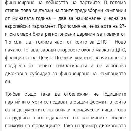
финансиране на дейността на партиите. В голяма
степен това се дължи на трите предизборни кампании
от миналата година – две за национален и една за
европейски парламент. Припомняме, че за вота на 27-
и октомври бяха регистрирани дарения за повече от
1,5 млн. лв., голяма част от които за ДПС – Ново
начало. Тогава, заради споровете около марката ДПС,
фракцията на Делян Пеевски усилено разчиташе на
подкрепа от своите симпатизанти и не използва
държавна субсидия за финансиране на кампанията
си.
Трябва също така да отбележим, че годишните
партийни отчети се подават в същия формат, в който
са и документите на всички юридически лица. Това
затруднява проследяването на различните видове
приходи на формациите. Така например държавната