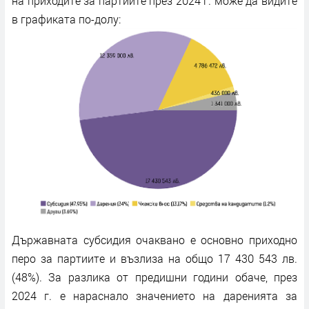
на приходите за партиите през 2024 г. може да видите
в графиката по-долу:
Държавната субсидия очаквано е основно приходно
перо за партиите и възлиза на общо 17 430 543 лв.
(48%). За разлика от предишни години обаче, през
2024 г. е нараснало значението на даренията за