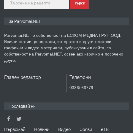
Търси
преди 1 година
ПРЕДЛАГА
Уроци по Математика
За Parvomai.NET
Parvomai.NET е собственост на ЕСКОМ МЕДИА ГРУП ООД.
Всички статии, репортажи, интервюта и други текстови,
преди 1 година
графични и видео материали, публикувани в сайта, са
собственост на Parvomai.NET, освен ако изрично е посочено
ПРЕДЛАГА
Продавам апартамент - гр.
друго.
Първомай
Главен редактор
Телефони
преди 1 година
0336/ 66779
ТЪРСИ
Търсим работник
Последвай ни
преди 1 година
Първомай
Новини
Видео
Обяви
еТВ