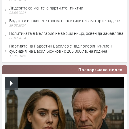
Лидерите са менте, а партиите - пихтии
03.09.2024
Водата и влаковете трогват политиците само при крадене
29.08.2024
Политиката в България не върши нищо, освен да забавлява
08.07.2024
Партията на Радостин Василев с над половин милион
субсидия, на Васил Божков - с 205 000 лв. на година
11.06.2024
Препоръчано видео