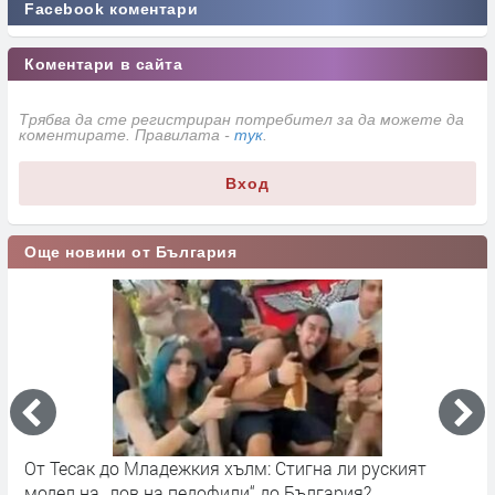
Facebook коментари
Коментари в сайта
Трябва да сте регистриран потребител за да можете да
коментирате. Правилата -
тук
.
Вход
Още новини от България
От запад идват облаци и дъжд за кратко
П
в
преди 14 часа