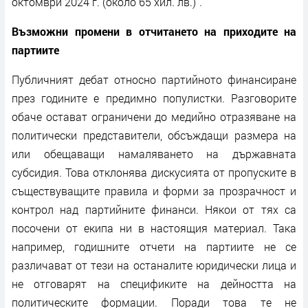
октомври 2024 г. (около 65 хил. лв.)".
Възможни промени в отчитането на приходите на
партиите
Публичният дебат относно партийното финансиране
през годините е предимно популистки. Разговорите
обаче остават ограничени до медийно отразяване на
политически представители, обсъждащи размера на
или обещаващи намаляването на държавната
субсидия. Това отклонява дискусията от пропуските в
съществуващите правила и форми за прозрачност и
контрол над партийните финанси. Някои от тях са
посочени от екипа ни в настоящия материал. Така
например, годишните отчети на партиите не се
различават от тези на останалите юридически лица и
не отговарят на спецификите на дейността на
политическите формации. Поради това те не