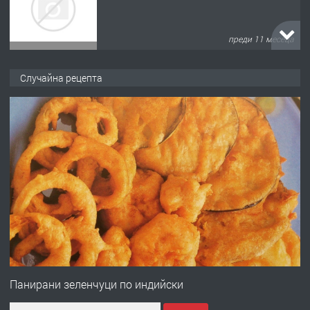
преди 1 година
ПРЕДЛАГА
Работа за общи работници
Случайна рецепта
преди 1 година
ПРЕДЛАГА
Първи поход "По стъпките на Ангел
Войвода"
преди 1 година
ПРЕДЛАГА
Монтажник на малки детайли за
медицинската индустрия
Панирани зеленчуци по индийски