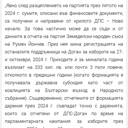
„Явно след разцеплението на партията през лятото на
2024 г. сумите, описани във финансовите документи,
са получени и направени от крилото ДПС – Ново
начало. За това частично може да се съди и от
данните в отчета на партия Земеделски народен съюз
на Румен Йончев. През нея мина регистрацията на
останалите поддръжници на Доган за изборите на 27-
и октомври, 2024 г. Приходите ѝ за миналата година
възлизат на 333 хил. лв. или почти 3 пъти повече,
отколкото в предишни години (когато формацията е
получавала държавна субсидия като част от
коалицията на Български възход в Народното
събрание). Същевременно, отчетените от формацията
дарения през 2024 г. съвпадат точно с даренията,
които са отчетени от ДПС-Доган по време на
парламентарната кампания за изборите през