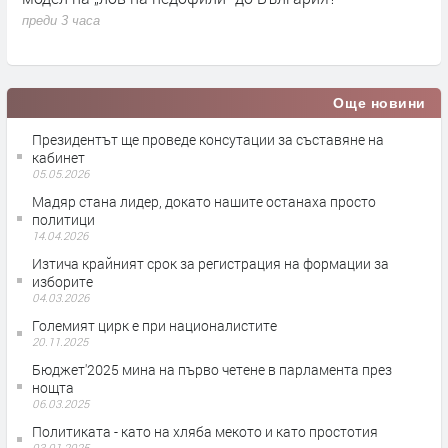
п
Още новини
Президентът ще проведе консутации за съставяне на
кабинет
05.05.2026
Мадяр стана лидер, докато нашите останаха просто
политици
14.04.2026
Изтича крайният срок за регистрация на формации за
изборите
04.03.2026
Големият цирк е при националистите
20.11.2025
Бюджет'2025 мина на първо четене в парламента през
нощта
06.03.2025
Политиката - като на хляба мекото и като простотия
03.01.2025