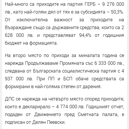
Най-много са приходите на партия ГЕРБ – 9 276 000
лв., като най-голям дял от тях е за субсидията – 50,3%.
От изключителна важност за приходите на
Възраждане също са държавните средства, които са 2
628 000 лв. и представляват 94,4% от годишния
бюджет на формацията.
На второ място по приходи за миналата година се
нарежда Продължаваме Промяната със 6 333 000 лв.,
следвана от Българската социалистическа партия с 4
937 000 лв. При ПП и БСП обаче средствата са
формирани в най-голяма степен от дарения.
ДПС се нарежда на четвърто място според приходите,
които е декларирало – 4 774 000 лв. Годишният отчет,
подаден от Движението пред Сметната палата, е
подписан от Делян Пеевски.