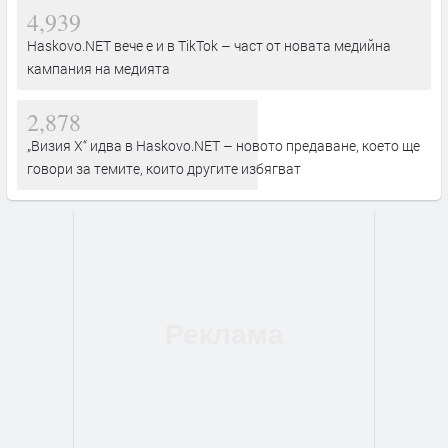
4,939
Haskovo.NET вече е и в TikTok – част от новата медийна
кампания на медията
2,878
„Визия Х“ идва в Haskovo.NET – новото предаване, което ще
говори за темите, които другите избягват