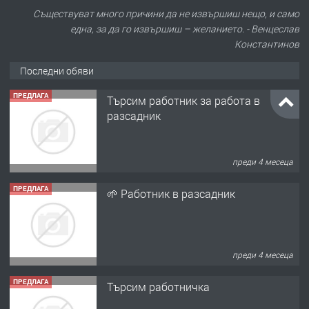
Съществуват много причини да не извършиш нещо, и само
една, за да го извършиш – желанието. - Венцеслав
Константинов
Последни обяви
ПРЕДЛАГА
🌱 Работник в разсадник
преди 4 месеца
ПРЕДЛАГА
Търсим работничка
преди 11 месеца
ПРЕДЛАГА
Продава употребявани чисти и
запазени матраци за спални.