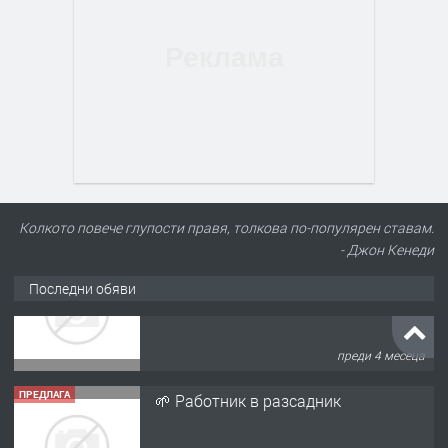
Колкото повече глупости правя, толкова по-популярен ставам.
- Джон Кенеди
Последни обяви
ПРЕДЛАГА
🌱 Работник в разсадник
преди 4 месеца