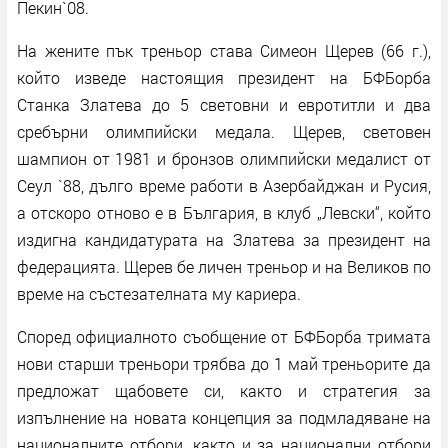
Пекин`08.
На жените пък треньор става Симеон Щерев (66 г.),
който изведе настоящия президент на БФБорба
Станка Златева до 5 световни и евротитли и два
сребърни олимпийски медала. Щерев, световен
шампион от 1981 и бронзов олимпийски медалист от
Сеул `88, дълго време работи в Азербайджан и Русия,
а отскоро отново е в България, в клуб „Левски“, който
издигна кандидатурата на Златева за президент на
федерацията. Щерев бе личен треньор и на Великов по
време на състезателната му кариера.
Според официалното съобщение от БФБорба тримата
нови старши треньори трябва до 1 май треньорите да
предложат щабовете си, както и стратегия за
изпълнение на новата концепция за подмладяване на
националните отбори, както и за национални отбори