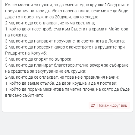
Колко масони са нужни, за да сменят една крушка? След дълги
проучвания на тази дълбоко пазена тайна, вече може да бъде
даден отговор- нужни са 20 души, както следва:
2-ма, които да се оплакват, че няма светлина;
1, който да отнесе проблема към Съвета на храма и Майстора
на ложата;
3-ма, които да направят проучване на светлината в Ложата;
2-ма, които да проверят какво е качеството на крушките при
Рицарите на Колумб;
3-ма, които да спорят по въпроса;
5-ма, които да планират благотворителна вечеря за събиране
на средства за закупуване на ел. крушка;
2-ма, които да се оплакват, че това не е правилния начин;
1, който да заеме стълба, да дари крушка и да я постави;
1, който да поръча месингова паметна плоча, на която да бъде
вписано събитието.
Покажи друг виц