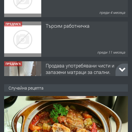
ПРЕДЛАГА
Търсим работничка
преди 11 месеца
ПРЕДЛАГА
Продава употребявани чисти и
запазени матраци за спални.
преди 1 година
ПРЕДЛАГА
Работа за общи работници
Случайна рецепта
преди 1 година
ПРЕДЛАГА
Първи поход "По стъпките на Ангел
Войвода"