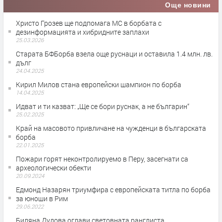
Още новини
Христо Грозев ще подпомага МС в борбата с
дезинформацията и хибридните заплахи
25.03.2026
Старата БФБорба взела още руснаци и оставила 1.4 млн. лв.
дълг
24.04.2025
Кирил Милов стана европейски шампион по борба
14.04.2025
Идват и ти казват: „Ще се бори руснак, а не българин“
25.02.2025
Край на масовото привличане на чужденци в българската
борба
22.01.2025
Пожари горят неконтролируемо в Перу, засегнати са
археологически обекти
20.09.2024
Едмонд Назарян триумфира с европейската титла по борба
за юноши в Рим
29.06.2022
Биляна Дудова оглави световната ранглиста