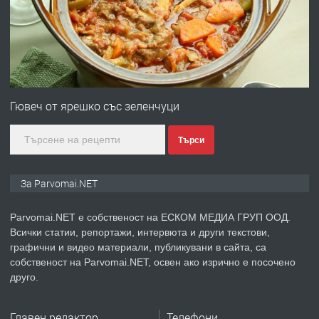
преди 1 година
ПРЕДЛАГА
Монтажник на малки детайли за
медицинската индустрия
Гювеч от ярешко със зеленчуци
Търси
преди 1 година
ПРЕДЛАГА
Уроци по Математика
За Parvomai.NET
Parvomai.NET е собственост на ЕСКОМ МЕДИА ГРУП ООД.
Всички статии, репортажи, интервюта и други текстови,
преди 1 година
графични и видео материали, публикувани в сайта, са
собственост на Parvomai.NET, освен ако изрично е посочено
ПРЕДЛАГА
Продавам апартамент - гр.
друго.
Първомай
Главен редактор
Телефони