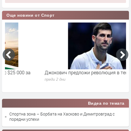
Още новини от Спорт
Джокович предложи революция в тениса
Ч
м
преди 2 дни
п
Видеа по темата
Спортна зона – Борбата на Хасково и Димитровград с
поредни успехи