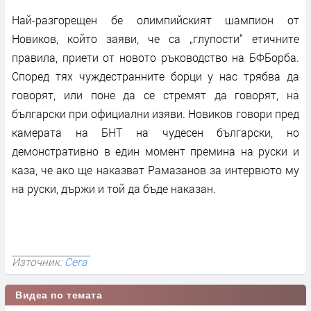
Най-разгорещен бе олимпийският шампион от
Новиков, който заяви, че са „глупости“ етичните
правила, приети от новото ръководство на БФБорба.
Според тях чуждестранните борци у нас трябва да
говорят, или поне да се стремят да говорят, на
български при официални изяви. Новиков говори пред
камерата на БНТ на чудесен български, но
демонстративно в един момент премина на руски и
каза, че ако ще наказват Рамазанов за интервюто му
на руски, държи и той да бъде наказан.
Източник:
Сега
Видеа по темата