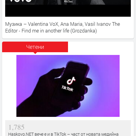
Музика – Valentina VoX, Ana Maria, Vasil Ivanov The
Editor - Find me in another life (Grozdanka)
Четени
1,785
Haskovo.NET вече е и в TikTok – част от новата медийна