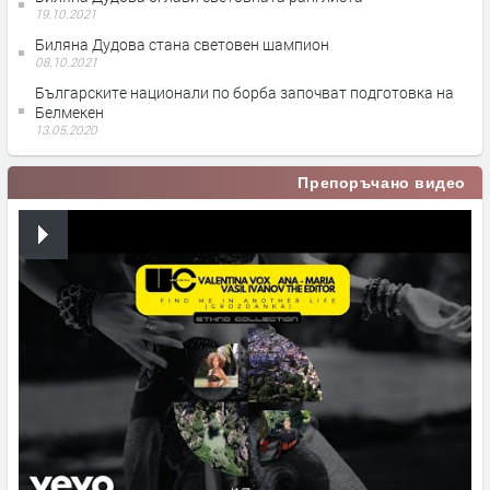
19.10.2021
Биляна Дудова стана световен шампион
08.10.2021
Българските национали по борба започват подготовка на
Белмекен
13.05.2020
Препоръчано видео