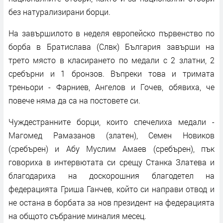
без натурализирани борци.
На завършилото в неделя европейско първенство по
борба в Братислава (Слвк) България завърши на
трето място в класирането по медали с 2 златни, 2
сребърни и 1 бронзов. Въпреки това и тримата
треньори - Фарниев, Ангелов и Гочев, обявиха, че
повече няма да са на постовете си.
Чуждестранните борци, които спечелиха медали -
Магомед Рамазанов (златен), Семен Новиков
(сребърен) и Абу Муслим Амаев (сребърен), пък
говориха в интервютата си срещу Станка Златева и
благодариха на доскорошния благодетел на
федерацията Гриша Ганчев, който си направи отвод и
не остана в борбата за нов президент на федерацията
на общото събрание миналия месец.