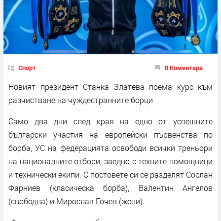
Спорт
0 Коментара
Новият президент Станка Златева поема курс към
разчистване на чуждестранните борци
Само два дни след края на едно от успешните
български участия на европейски първенства по
борба, УС на федерацията освободи всички треньори
на националните отбори, заедно с техните помощници
и технически екипи. С постовете си се разделят Сослан
Фарниев (класическа борба), Валентин Ангелов
(свободна) и Мирослав Гочев (жени).