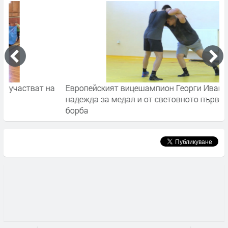
а
Европейският вицешампион Георги Иванов с
М
надежда за медал и от световното първенство по
борба